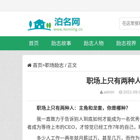
首页
励志故事
励志人物
励志视界
首页
>
职场励志
/ 正文
职场上只有两种
admin
2021-09-
职场
上只有两种人：主角和龙套，你是哪种？
我一直致力于告诉别人到底如何才能成为一名优秀的职
者成为等待上市的CEO，才惊觉已经工作7年的自己
多少人工作一两年就月薪过万、甚至几万，而作为非