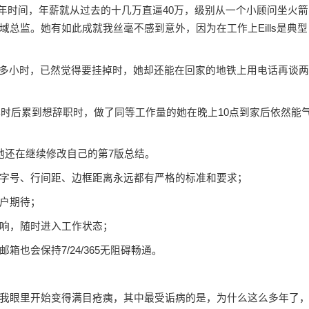
年时间，年薪就从过去的十几万直逼40万，级别从一个小顾问坐火箭
总监。她有如此成就我丝毫不感到意外，因为在工作上Eills是典型
多小时，已然觉得要挂掉时，她却还能在回家的地铁上用电话再谈两
时后累到想辞职时，做了同等工作量的她在晚上10点到家后依然能
还在继续修改自己的第7版总结。
号、行间距、边框距离永远都有严格的标准和要求；
户期待；
响，随时进入工作状态；
会保持7/24/365无阻碍畅通。
眼里开始变得满目疮痍，其中最受诟病的是，为什么这么多年了