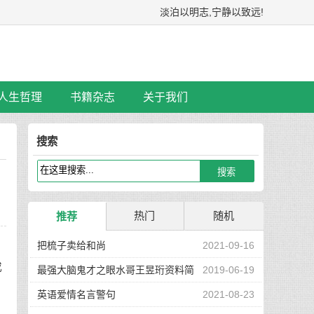
淡泊以明志,宁静以致远!
人生哲理
书籍杂志
关于我们
搜索
热门
随机
推荐
把梳子卖给和尚
2021-09-16
或
最强大脑鬼才之眼水哥王昱珩资料简
2019-06-19
介
英语爱情名言警句
2021-08-23