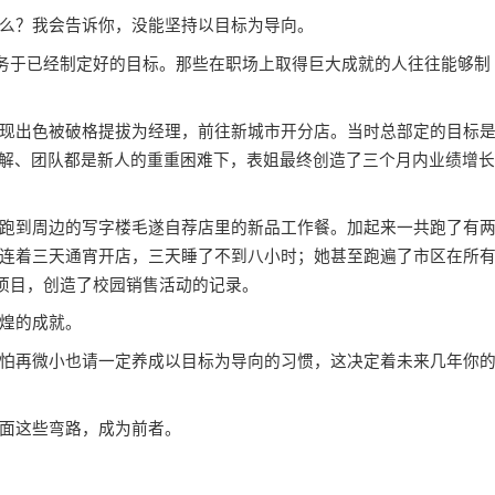
么？我会告诉你，没能
坚持
以目标为导向。
务于已经制定好的目标。那些在职场上取得巨大成就的人往往能够制
出色被破格提拔为经理，前往新城市开分店。当时总部定的目标
了解、团队都是新人的重重困难下，表姐最终创造了三个月内业绩增长
到周边的写字楼毛遂自荐店里的新品工作餐。加起来一共跑了有
连着三天通宵开店，三天睡了不到八小时；她甚至跑遍了市区在所
个项目，创造了校园销售活动的记录。
煌的成就。
再微小也请一定养成以目标为导向的习惯，这决定着未来几年你
面这些弯路，成为前者。