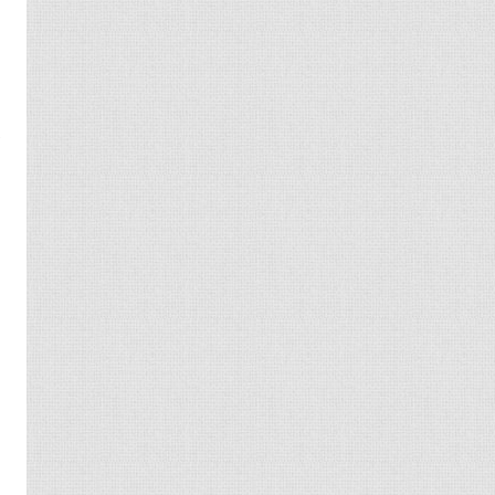
是
两
有
的