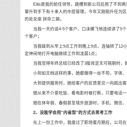
Eills是我的前任领导，跳槽到新公司后用了不到两
窜升到手下有十来人的中层管理，今年又刚刚升任为区域
的处女座 拼命三娘。
当我一天约谈4-5个客户、口沫横飞地连续讲了5个
个客户；
当我碰到从早上9点工作到晚上9点、连轴转了12小
定神闲地打开电脑继续工作到凌晨1点；
当我觉得年终总结已经改了3版肯定无可挑剔时，她
小到如文档这样的事，她都做得一丝不苟，字体、字
大到提供服务时，她给客户的反馈意见一向超出客
她从来不介意吃饭、看电影时被打断，只要电话一
她在休年假、春假甚至境外旅游时，手机、微信、邮箱也
2、没能学会用“内省型”的方式去思考工作
在上一份工作中，我度过了职场蜜月期后，公司在我