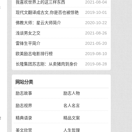
我喜欢世界上的这三样东西
2021-08-04
带
现代文翻译成古文,你是否也被惊艳
2019-10-01
到了
佛教大师：星云大师简介
2020-10-22
浅谈男女之交
2021-08-26
雷锋生平简介
2021-05-20
欧美励志电影排行榜
2019-08-10
长隆集团苏志刚：从卖猪肉到身价
2019-08-28
130亿，他的秘诀是？
少
网站分类
为
励志故事
励志人物
励志视界
名人名言
精典语录
精品文案
作
美文欣赏
人生哲理