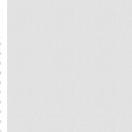
6
5
2
9
1
7
5
2
6
6