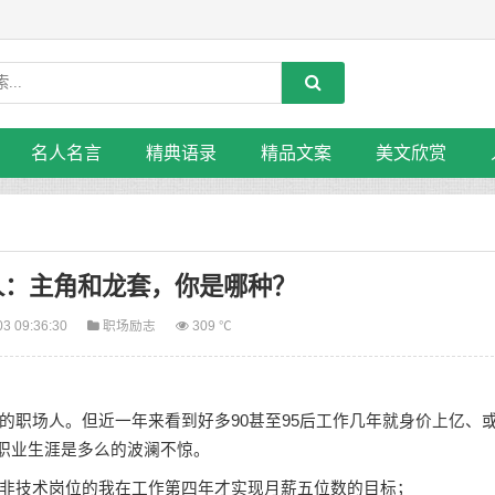
名人名言
精典语录
精品文案
美文欣赏
人：主角和龙套，你是哪种？
03 09:36:30
职场励志
309 ℃
场人。但近一年来看到好多90甚至95后工作几年就身价上亿、
，职业生涯是多么的波澜不惊。
技术岗位的我在工作第四年才实现月薪五位数的目标；