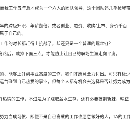
而我工作五年后才成为一个六人的团队领导，这个团队还几乎被我
年的跨级升职、年薪翻倍；或者
创业
、融资、收购/上市、身价千百
属于自己的。
作的时长都赶得上抗战了，却还只是一个普通的螺丝钉？
弯路后，戒掉下面三点，才能防止让自己的职场生涯走向平庸。
、能够上升到事业高度的工作，我们才愿意全力付出。可只有极
运气碰到自己热爱的事业，但每个人都有机会去选择是否让努力成
有热情的工作，不过是为了赚取薪水生存，还有必要披荆斩棘、精益
力当成习惯、即便不是自己喜爱的工作也愿意做好的人，TA的工