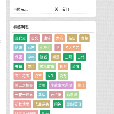
书籍杂志
关于我们
标签列表
现代文
古文
唐骏
大意
轻信
贪婪
气
陷阱
励志
小故事
伞
名人名言
保密
中年
赚钱
知足
三观
古代
书籍
成功
成功故事
相遇
爱情
玉兰花玉
变富
人生
没有
第二次机会
哲理
小故事大道理
岳飞
一花一世界
幸福
败给谁
俞敏洪
初秋读雨
底层逆袭
闹钟
醍醐灌顶
，
欣赏自己的美
烟雨