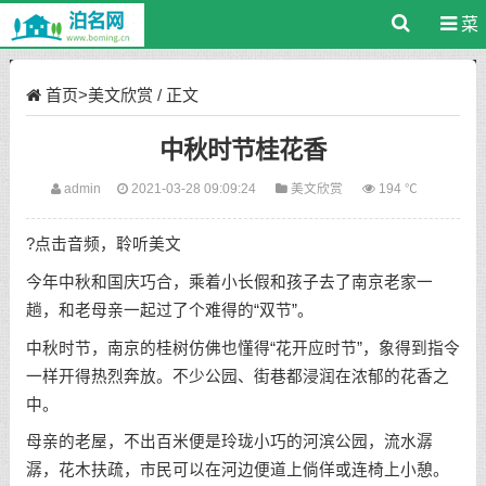
菜
单
首页
>
美文欣赏
/ 正文
中秋时节桂花香
admin
2021-03-28 09:09:24
美文欣赏
194 ℃
?点击音频，聆听美文
今年中秋和国庆巧合，乘着小长假和孩子去了南京老家一
趟，和老母亲一起过了个难得的“双节”。
中秋时节，南京的桂树仿佛也懂得“花开应时节”，象得到指令
一样开得热烈奔放。不少公园、街巷都浸润在浓郁的花香之
中。
母亲的老屋，不出百米便是玲珑小巧的河滨公园，流水潺
潺，花木扶疏，市民可以在河边便道上倘佯或连椅上小憩。