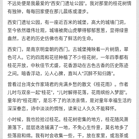
不远处便是我最爱的“西安门遗址公园”。我对那里的桂花树情
有独钟，每每回家便在那儿晨练或漫步。
西安门遗址公园，有一座近百米的城堡，高大的城墙门洞，
至今依然雄伟壮观，城墙被爬山虎攀得郁郁葱葱，显得绿意
盎然，古老的历史仿佛也有了鲜活的生命。
西安门，是南京明皇朝的西门。古城堡掩映着一片树荫，翠
色可人。它的四周和花径种植了不少桂花树，一年四季都有
桂花开放，中秋佳节尤盛，花香游动在古色古香的历史陈迹
之间。暗香浮动，沁人心脾，直叫人“沉醉不知归路”。
曾看过台湾女作家琦君的充满乡愁的散文《桂花雨》。作者
儿时与双亲一起“桂花”，“儿时解得花落，花雨缤纷入梦甜”。
童年的“桂花雨”，是忘不了的浓浓亲情，是对童年幸福生活的
深深眷恋，诗中淡淡的惆怅，读来让人久久不能释怀。
小时候，我也捡拾过桂花。桂花树密集的地方，桂花随风萧
萧落下，层层迭迭铺满了一地，不免心生怜意，莫名地多了
些落寂和绵。我有时会收集一些，干，放在家里，或泡茶或