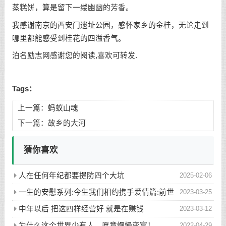
蒸糕饼，算是留下一缕幽幽的芳香。
我感谢南京的西安门遗址公园，感怀家乡的金桂，无论走到
哪里都能感受到桂花的四溢香气。
泊名励志网感谢您的阅读,喜欢可转发.
Tags：
上一篇：
蚂蚁山魂
下一篇：
故乡的大河
猜你喜欢
人在任何年纪都要提防四个大坑
2025-02-06
一生的安慰系列:今生我们相约携手爱情篇:前世
2023-03-25
五百次的回眸才换来今生的相遇
中年以后 把这四样经营好 就是在赚钱
2023-03-12
为什么这个世界少有人，愿意慢慢变富！
2022-04-29