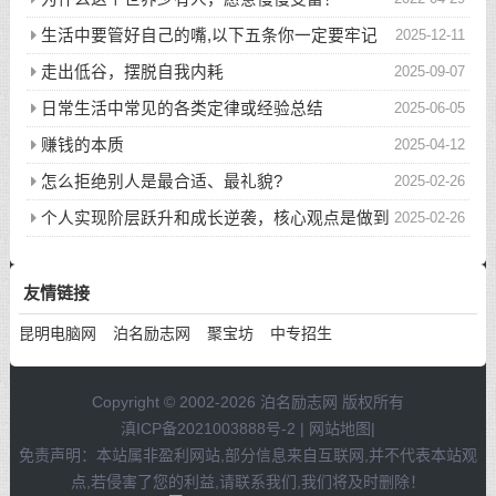
生活中要管好自己的嘴,以下五条你一定要牢记
2025-12-11
走出低谷，摆脱自我内耗
2025-09-07
日常生活中常见的各类定律或经验总结
2025-06-05
赚钱的本质
2025-04-12
怎么拒绝别人是最合适、最礼貌?
2025-02-26
个人实现阶层跃升和成长逆袭，核心观点是做到
2025-02-26
以下八件事
友情链接
昆明电脑网
泊名励志网
聚宝坊
中专招生
Copyright © 2002-2026 泊名励志网 版权所有
滇ICP备2021003888号-2
|
网站地图
|
免责声明：本站属非盈利网站,部分信息来自互联网,并不代表本站观
点,若侵害了您的利益,请联系我们,我们将及时删除！