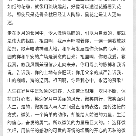
如纸的花瓣，就像用琉璃雕刻，好像可以透过花瓣看到花
芯。即使只是花骨朵就已经让人陶醉，昙花定是让人更痴
迷。
走在岁月的长河中，令人激情满腔的，引以为自豪的，那就
是伟大的祖国，祖国啊，我声声呼喊着你，一遍一遍我放歌
给您，歌声唱响神洲大地，和平与发展是你永远的心声；家
园的祥和平安的广场是满意的目光；祖国啊，你教我爱，教
我真，教我风雨兼程信步走向未来。你用母亲的脉搏和我诉
说，告诉我，你的土地有多肥沃；你用父亲的威严告诉我，
山的巍峨，海的辽阔。祖国啊，你是我心中，永远的赞歌！
人生在岁月中是短暂的过客，人生苦涩艰难，坎坷不断，保
持良好心态，笑迎岁月中美丽的风光，微笑前行，微笑面对
人生，是的，微笑是人与人之间最直接的表达，是传达接的
方式。微笑，一个简单的动作，却能给人前进的力量，生活
的信心，奋发的勇气。所以微笑的力量是巨大的。：选择微
笑吧，用信任的感激的可爱的深情的坦荡的开心的无私的微