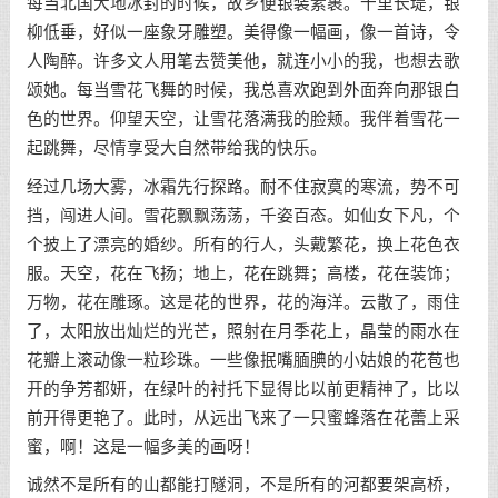
每当北国大地冰封的时候，故乡便银装素裹。十里长堤，银
柳低垂，好似一座象牙雕塑。美得像一幅画，像一首诗，令
人陶醉。许多文人用笔去赞美他，就连小小的我，也想去歌
颂她。每当雪花飞舞的时候，我总喜欢跑到外面奔向那银白
色的世界。仰望天空，让雪花落满我的脸颊。我伴着雪花一
起跳舞，尽情享受大自然带给我的快乐。
经过几场大雾，冰霜先行探路。耐不住寂寞的寒流，势不可
挡，闯进人间。雪花飘飘荡荡，千姿百态。如仙女下凡，个
个披上了漂亮的婚纱。所有的行人，头戴繁花，换上花色衣
服。天空，花在飞扬；地上，花在跳舞；高楼，花在装饰；
万物，花在雕琢。这是花的世界，花的海洋。云散了，雨住
了，太阳放出灿烂的光芒，照射在月季花上，晶莹的雨水在
花瓣上滚动像一粒珍珠。一些像抿嘴腼腆的小姑娘的花苞也
开的争芳都妍，在绿叶的衬托下显得比以前更精神了，比以
前开得更艳了。此时，从远出飞来了一只蜜蜂落在花蕾上采
蜜，啊！这是一幅多美的画呀！
诚然不是所有的山都能打隧洞，不是所有的河都要架高桥，