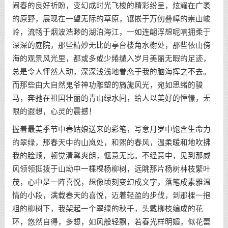
闹春的良好祈盼，变幻成时光飞梭的精彩纷呈，炫耀在广袤
的原野，展现在一望无际的草原，镶嵌于万仞叠嶂的崇山峻
岭，流畅于烟波浩渺的湖泊海江，一如连翩浮想呢喃拥柔于
深深的庭院，那些精妙无比的亭台楼角水榭处，那些依山傍
海的观景风光里，都或多或少绻缱入岁月美丽无暇的足迹，
总是令人怦然人动，深深浅浅地眷恋于我的脑海挥之不去。
而那些由大自然鬼爷神功雕塑的旖旎风光，宛如思绪的骏
马，奔驰在祖国壮丽的青山绿水间，给人以美好的憧憬，无
限的遐想，心灵的震撼！
握着最美季节中春姑娘送来的彩笔，写意月岁中饱含生命力
的翠绿，那春天中的山岚处，和熙的春风，温柔暖和地吹拂
我的脸颊，顿觉清馨爽朗，惬意无比。不经意中，见到那威
风领领挺拨于山坳中一棵棵杨柳树，远眺那片杨树林枝繁叶
茂，心中是一阵喜悦，想像顷刻变幻成文字，落笔成素雅温
情的小段，满载春天的喜悦，迈着轻盈的步伐，到那棵一抱
粗的柳树下，我架起一个翠绿的秋千，头戴柳枝编成的花
环，悠然自得，多想，如风般轻飘，若春光样明媚，似花蕾