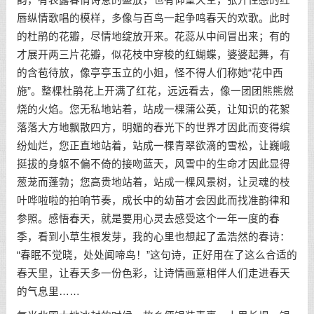
唇纵情歌唱的模样，多像与百鸟一起争鸣春天的欢歌。此时
的杜鹃的花瓣，尽情地绽放开来。花蕊从中间冒出来；有的
才展开两三片花瓣，似花枝中穿梭的红蝴蝶，婆婆起舞，有
的含苞待放，像亭亭玉立的小姐，怪不得人们称她“花中西
施”。整棵杜鹃花上开满了红花，远远看去，像一团团熊熊燃
烧的火焰。您无私地站着，站成一棵蒲公英，让知识的花絮
落落大方地飘散四方，明媚的春光下的世界才因此而变得缤
纷灿烂，您正直地站着，站成一棵青翠欲滴的雪松，让巍峨
挺拔的身躯不偏不倚的接吻蓝天，风雪中的生命才因此显得
葱茏而蓬勃；您高贵地站着，站成一棵风景树，让灵魂的枝
叶哗啦啦的拍响节奏，成长中的幼苗才会因此而找准韵律和
参照。感悟春天，就是要用心灵去感受这个一年一度的春
季，看到小草生根发芽，我的心里也想起了孟浩然的春诗：
“春眠不觉晓，处处闻啼鸟！”这句诗，正好用在了这么合适的
春天里，让春天多一份色彩，让诗情画意相伴人们走进春天
的气息里……