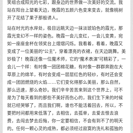
笑组合成阳光的七彩，跟身边的世界做一次美好的交流。我
站在阳台上望着天边，晚霞的五颜六色变来变去，就像桃树
开了花结了果子那般诱人。
站在时光的水岸处，极目远眺天边一抹淡琥珀色的霞光，那
霞光变幻不一样的姿色。晚霞一会儿变红，一会儿变黄，宛
如一座座金杯在领奖台上熠熠闪烁。我看着，看着，晚霞又
变成了一位美丽的“公主”，穿着漂亮的衣裙，在天边跳舞。美
妙极了！晚霞还像一位魔术师，它的“魔术表演”可精彩了，一
会儿一个样：有时像一团团棉花糖，有时像一群群奔跑在大
草原上的绵羊，有时会变成一层层红色的轻纱，有时还会变
成一团团燃烧的火焰……它们变化得那么美丽，那么自然，
那么迅速，那么奇妙。我们辛辛苦苦来到这个世界上，可不
是为了每天看到的那些不美好而伤心的，我们生下来的时候
就已经哭够了，而且我们啊，谁也不能活着回去，所以，不
要把时间都用来低落了，去相信，去孤单，去爱去恨去浪
费，去闯去梦去后悔，你一定要相信，不会有到不了的明天
的。任何一颗心灵的成熟，都必须经过寂寞的洗礼和孤独的