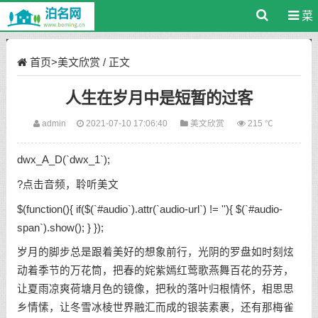
菜
单
首页
>
美文欣赏
/ 正文
人生在岁月中是短暂的过客
admin
2021-07-10 17:06:40
美文欣赏
215 ℃
dwx_A_D(`dwx_1`);
?点击音频，聆听美文
$(function(){ if($(`#audio`).attr(`audio-url`) != ''){ $(`#audio-
span`).show(); } });
岁月的脚步总是跟着美好的想象前行，光阴的罗盘如时刻炫
动着季节的万花筒，把春的姹紫嫣红莺歌燕舞百花的芬芳，
让夏雨凉爽荷塘月色的镜像，把秋的落叶归根情怀，相思思
乡情愫，让冬雪冰棱世界融汇而成的银装素裹，还有那梅雀