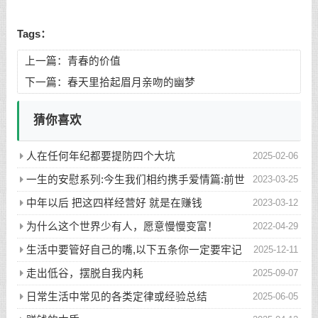
Tags：
上一篇：
青春的价值
下一篇：
春天里拾起眉月亲吻的幽梦
猜你喜欢
人在任何年纪都要提防四个大坑
2025-02-06
一生的安慰系列:今生我们相约携手爱情篇:前世
2023-03-25
五百次的回眸才换来今生的相遇
中年以后 把这四样经营好 就是在赚钱
2023-03-12
为什么这个世界少有人，愿意慢慢变富！
2022-04-29
生活中要管好自己的嘴,以下五条你一定要牢记
2025-12-11
走出低谷，摆脱自我内耗
2025-09-07
日常生活中常见的各类定律或经验总结
2025-06-05