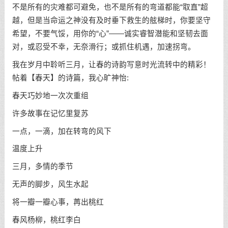
不是所有的灾难都可避免，也不是所有的弯道都能“取直”超
越，但是当命运之神没有及时垂下救生的舷梯时，你要坚守
希望，不要气馁，用你的“心”——诚实睿智潜能和坚韧去面
对，或忍受不幸，无奈滑行；或抓住机遇，加速拐弯。
我在岁月中聆听三月，让春的诗韵写意时光流转中的精彩！
帖着【春天】的诗篇，我心旷神怡:
春天巧妙地一次次重组
许多故事在记忆里复苏
一点，一滴，加在转弯的风下
温度上升
三月，多情的季节
无声的脚步，风生水起
将一瓣一瓣心事，苒出桃红
春风杨柳，桃红李白