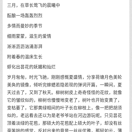
三月，在草长莺飞的晨曦中
酝酿一场轰轰烈烈
多情而曼妙的季节
细雨蒙蒙，滋生的爱情
淅淅沥沥汹涌澎湃
附着春的温床生长
蜉化出昙花的妩媚和灿烂
岁月匆匆，时光飞驰，刚刚感慨夏盛情，分享荷塘月色美轮
美奂的镜像，倾听完蟀蟋若隐若现的弹词开篇，一瞬间，夏
天过去了，又到了秋天。柳树树皮上奇奇怪怪的花纹，就像
它的皱纹似的，柳树也慢慢地变老了，树叶也开始变黄了，
变枯萎了，它那黄绿相间的叶子长在柳枝上，像一把把胡须
似的，老远看去还以为是老爷爷站在河边游玩呢。只见昙花
顶着淡绿的花苞，那硕大的花苞配上硕大的叶子，却没有丝
毫笨拙的感觉，反衬出来的竟是一丝丝优雅，那轻如云，薄