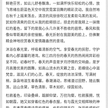
鲜艳芬芳，如云儿舒卷飘逸，一如满怀快乐轻松的心情，放
飞思绪在蔚蓝色天空中观赏霓裳羽舞的精彩灵动。我自然地
在秋千上摇来荡去，清凉的风徐徐吹过发柔软乌黑的发间，
犹如你清爽的目光从我的脸颊掠过，掠走的是我颊上一抹微
红的羞色，留下的是我心头几许美不胜收的遐思。春风和我
像似零距离的亲密接触，春光折射在我甜美的脸上，仿佛聚
精会神地欣赏春天里情趣盎然的意境。
沐浴在春光里，呼吸着清新的空气。享受春光的抚慰，守护
着内心那温馨的港湾。和三四月份的春天的热热闹闹异彩纷
呈不同，初春时节，春天的声音是岁月抒情的交响曲，是岁
月高雅优美的圆舞，如高山流水的天籁之音，若缠绕心中滋
梵音，滋润人们的心灵。春天，绽放的浓浓深情，写满树
梢，袅袅地滋生着香馨。春潮涌动，思绪漫过田野，随云飘
荡，远山含黛，翠色清新，草木如织，绿茵如诗。
杜鹃羞色，印染叠嶂，踮脚仰望，万仞沟壑，杜鹃簇拥，恍
如朝霞，她又如穿着红色的春衣服，有与霞光交相辉映的神
韵，有表露春情诗意的盛放，也有仰望天空，张开性感的红