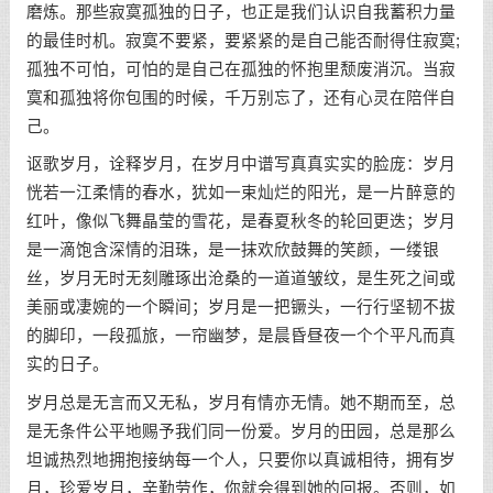
磨炼。那些寂寞孤独的日子，也正是我们认识自我蓄积力量
的最佳时机。寂寞不要紧，要紧紧的是自己能否耐得住寂寞;
孤独不可怕，可怕的是自己在孤独的怀抱里颓废消沉。当寂
寞和孤独将你包围的时候，千万别忘了，还有心灵在陪伴自
己。
讴歌岁月，诠释岁月，在岁月中谱写真真实实的脸庞：岁月
恍若一江柔情的春水，犹如一束灿烂的阳光，是一片醉意的
红叶，像似飞舞晶莹的雪花，是春夏秋冬的轮回更迭；岁月
是一滴饱含深情的泪珠，是一抹欢欣鼓舞的笑颜，一缕银
丝，岁月无时无刻雕琢出沧桑的一道道皱纹，是生死之间或
美丽或凄婉的一个瞬间；岁月是一把镢头，一行行坚韧不拔
的脚印，一段孤旅，一帘幽梦，是晨昏昼夜一个个平凡而真
实的日子。
岁月总是无言而又无私，岁月有情亦无情。她不期而至，总
是无条件公平地赐予我们同一份爱。岁月的田园，总是那么
坦诚热烈地拥抱接纳每一个人，只要你以真诚相待，拥有岁
月，珍爱岁月，辛勤劳作，你就会得到她的回报。否则，如