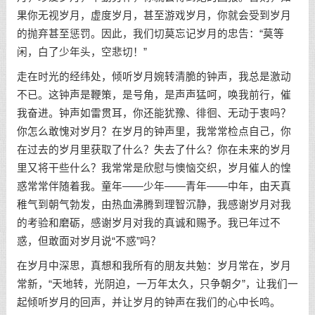
果你无视岁月，虚度岁月，甚至游戏岁月，你就会受到岁月
的抛弃甚至惩罚。因此，我们切莫忘记岁月的忠告：“莫等
闲，白了少年头，空悲切！”
走在时光的经纬处，倾听岁月婉转清脆的钟声，我总是激动
不已。这钟声是鞭策，是号角，是声声猛呵，唤我前行，催
我奋进。钟声如雷贯耳，你还能犹豫、徘徊、无动于衷吗？
你怎么敢愧对岁月？在岁月的钟声里，我常常检点自己，你
在过去的岁月里获取了什么？失去了什么？你在未来的岁月
里又将干些什么？我常常是欣慰与懊恼交织，岁月催人的惶
惑常常伴随着我。童年——少年——青年——中年，由天真
稚气到朝气勃发，由热血沸腾到理智沉静，我感谢岁月对我
的考验和磨砺，感谢岁月对我的真诚和赐予。我已年过不
惑，但敢面对岁月说“不惑”吗？
在岁月中深思，真想和我所有的朋友共勉：岁月常在，岁月
常新，“天地转，光阴迫，一万年太久，只争朝夕”，让我们一
起倾听岁月的回声，并让岁月的钟声在我们的心中长鸣。