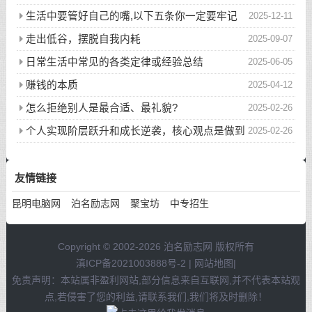
生活中要管好自己的嘴,以下五条你一定要牢记
2025-12-11
走出低谷，摆脱自我内耗
2025-09-07
日常生活中常见的各类定律或经验总结
2025-06-05
赚钱的本质
2025-04-12
怎么拒绝别人是最合适、最礼貌?
2025-02-26
个人实现阶层跃升和成长逆袭，核心观点是做到
2025-02-26
以下八件事
友情链接
昆明电脑网
泊名励志网
聚宝坊
中专招生
Copyright © 2002-2026 泊名励志网 版权所有
滇ICP备2021003888号-2
|
网站地图
|
免责声明：本站属非盈利网站,部分信息来自互联网,并不代表本站观
点,若侵害了您的利益,请联系我们,我们将及时删除！