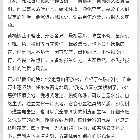
开花，处处皆可见到一种古树——黄桷树。黄桷树又名黄葛
树，他属高大落叶乔木，绿化环境，净化空气，惠及了人们
优美的生活，他沉淀古城历史，记载百年沧桑，折射人文底
蕴。
黄桷树茎干粗壮，形态各异，悬根露爪，屹立不倒。虽然没
有樟、杨、松树等直立俊俏，标致漂亮，也不会开妖艳的
花，但是他从不矫情，因弯就弯，盘桓向上，不怕风吹雨
打，不畏严寒烈日，具备顽强生命力、古态盎然、不失挺拔
雄壮的气质与风姿。
正如郑板桥的诗：“咬定青山不放松，立根原在破岩中。千磨
万击还坚劲，任尔东西南北风。”我有点喜欢黄桷树了，它在
恶劣环境之地，凭根系发达，蜿蜒爬涉，可以自汲水分、自
然生长，独立支撑一片天地。它会彰显独具的特质，即使树
心遭雷电击空，也可以完全靠厚实的树皮而生存，仔细琢磨
又似宽广的心胸，能够容纳万物，虚怀若谷的气度。它总是
枝叶茂盛，四季常青，为人们避日挡雨，如若酷暑暴烈之
下，走到树下乘凉片刻，方能体会到别样的舒心惬意。