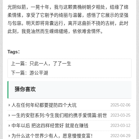
光阴似箭，一晃十年，我与这颗黄桷树朝夕相处，结缘了绵
柔情愫，享受了它剔予的绮丽与温馨，感悟了它展示的坚强
与包容。明天即将背囊远行，离开这曲折不挠的古树，此时
此刻，我竟油然而生缠绵缱绻，依依难舍情怀。
Tags：
上一篇：
只此一人，了了一生
下一篇：
游公平湖
猜你喜欢
人在任何年纪都要提防四个大坑
2025-02-06
一生的安慰系列:今生我们相约携手爱情篇:前世
2023-03-25
五百次的回眸才换来今生的相遇
中年以后 把这四样经营好 就是在赚钱
2023-03-12
为什么这个世界少有人，愿意慢慢变富！
2022-04-29