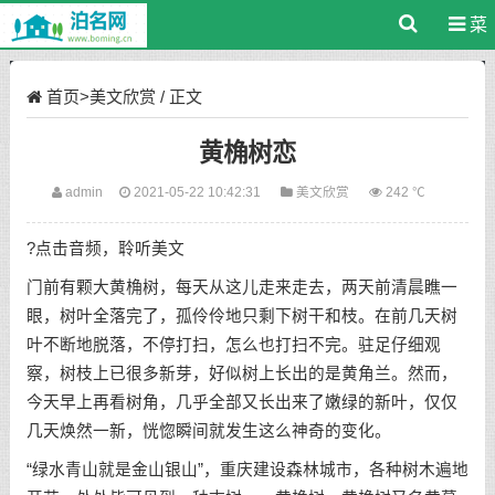
菜
单
首页
>
美文欣赏
/ 正文
黄桷树恋
admin
2021-05-22 10:42:31
美文欣赏
242 ℃
?点击音频，聆听美文
门前有颗大黄桷树，每天从这儿走来走去，两天前清晨瞧一
眼，树叶全落完了，孤伶伶地只剩下树干和枝。在前几天树
叶不断地脱落，不停打扫，怎么也打扫不完。驻足仔细观
察，树枝上已很多新芽，好似树上长出的是黄角兰。然而，
今天早上再看树角，几乎全部又长出来了嫩绿的新叶，仅仅
几天焕然一新，恍惚瞬间就发生这么神奇的变化。
“绿水青山就是金山银山”，重庆建设森林城市，各种树木遍地