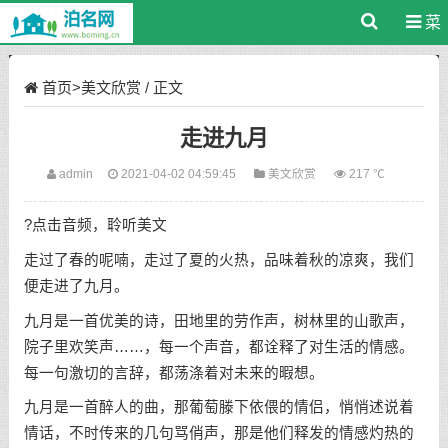
菜
单
首页
>
美文欣赏
/ 正文
走进九月
admin
2021-04-02 04:59:45
美文欣赏
217 ℃
?点击音频，聆听美文
走过了春的呢喃，走过了夏的火热，品味着秋的凉爽，我们
便走进了九月。
九月是一首优美的诗，田地里的劳作声，树林里的山歌声，
院子里欢笑声……，每一个声音，都诠释了对生活的情感。
每一句激切的言辞，都荡涤着对未来的暇想。
九月是一首醉人的曲，那葡萄滕下依偎的情侣，悄悄述说着
情话，不时传来的几句骂俏声，那是他们释发的情感灼热的