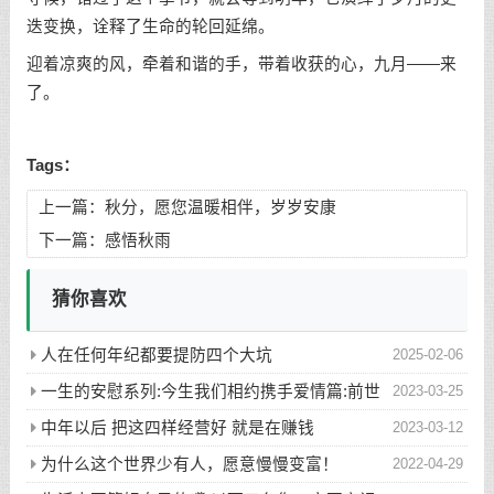
迭变换，诠释了生命的轮回延绵。
迎着凉爽的风，牵着和谐的手，带着收获的心，九月——来
了。
Tags：
上一篇：
秋分，愿您温暖相伴，岁岁安康
下一篇：
感悟秋雨
猜你喜欢
人在任何年纪都要提防四个大坑
2025-02-06
一生的安慰系列:今生我们相约携手爱情篇:前世
2023-03-25
五百次的回眸才换来今生的相遇
中年以后 把这四样经营好 就是在赚钱
2023-03-12
为什么这个世界少有人，愿意慢慢变富！
2022-04-29