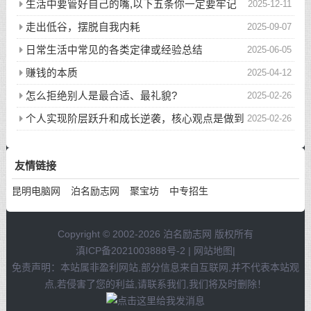
生活中要管好自己的嘴,以下五条你一定要牢记
2025-12-11
走出低谷，摆脱自我内耗
2025-09-07
日常生活中常见的各类定律或经验总结
2025-06-05
赚钱的本质
2025-04-12
怎么拒绝别人是最合适、最礼貌?
2025-02-26
个人实现阶层跃升和成长逆袭，核心观点是做到
2025-02-26
以下八件事
友情链接
昆明电脑网
泊名励志网
聚宝坊
中专招生
Copyright © 2002-2026 泊名励志网 版权所有
滇ICP备2021003888号-2
|
网站地图
|
免责声明：本站属非盈利网站,部分信息来自互联网,并不代表本站观
点,若侵害了您的利益,请联系我们,我们将及时删除！