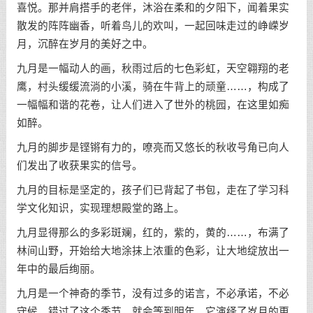
喜悦。那并肩搭手的老伴，沐浴在柔和的夕阳下，闻着果实
散发的阵阵幽香，听着鸟儿的欢叫，一起回味走过的峥嵘岁
月，沉醉在岁月的美好之中。
九月是一幅动人的画，秋雨过后的七色彩虹，天空翱翔的老
鹰，村头缓缓流淌的小溪，骑在牛背上的顽童……，构成了
一幅幅和谐的花卷，让人们进入了世外的桃园，在这里如痴
如醉。
九月的脚步是铿锵有力的，嘹亮而又悠长的秋收号角已向人
们发出了收获果实的信号。
九月的目标是坚定的，孩子们已背起了书包，走在了学习科
学文化知识，实现理想殿堂的路上。
九月显得那么的多彩斑斓，红的，紫的，黄的……，布满了
林间山野，开始给大地涂抹上浓重的色彩，让大地绽放出一
年中的最后绚丽。
九月是一个神奇的季节，没有过多的诺言，不必承诺，不必
守候，错过了这个季节，就会等到明年，它演绎了岁月的更