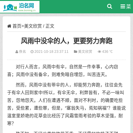
菜
单
首页
>
美文欣赏
/ 正文
风雨中没伞的人，更要努力奔跑
佚名
2021-10-18 23:37:11
美文欣赏
436 ℃
对行人而言，风雨中有伞，自然是一件幸事，心内窃
喜；风雨中没有备伞，则难免暗自埋怨，叫苦连天。
然而，风雨中没有带伞的人，却能努力奔跑，往往会先
于有伞人回到家中!所以，有伞无伞，利弊皆有，不必一味叫
苦，怨地怨天。人们在遭遇不顺，面对不利时，的确要吃些
苦，受些累，遭些罪，但是，“塞翁失马，焉知祸福”？谁能说
温室里娇艳的花草会比经历了风霜雪雨考验的草木坚强，耐
寒？