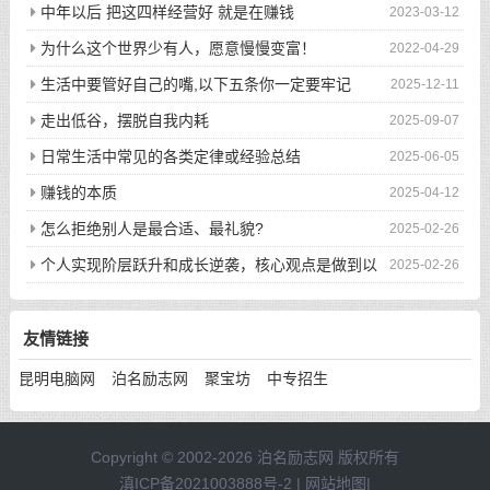
次的回眸才换来今生的相遇
中年以后 把这四样经营好 就是在赚钱
2023-03-12
为什么这个世界少有人，愿意慢慢变富！
2022-04-29
生活中要管好自己的嘴,以下五条你一定要牢记
2025-12-11
走出低谷，摆脱自我内耗
2025-09-07
日常生活中常见的各类定律或经验总结
2025-06-05
赚钱的本质
2025-04-12
怎么拒绝别人是最合适、最礼貌?
2025-02-26
个人实现阶层跃升和成长逆袭，核心观点是做到以
2025-02-26
下八件事
友情链接
昆明电脑网
泊名励志网
聚宝坊
中专招生
Copyright © 2002-2026 泊名励志网 版权所有
滇ICP备2021003888号-2
|
网站地图
|