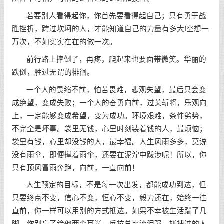
若要别人看得起你，你首先要看得起自己；只有勇于战
胜挫折，跨过坎坷的人，才能知道自己的力量有多大!空想一
万次，不如实实在在的做一次。
前行路上摔倒了，再疼，爬起来也要面带微笑。华丽的
跌倒，胜过无谓的徘徊。
一个人的畏缩不前，怕苦畏难，悲观失望，最后只会变
成绝望，变成失败；一个人的奋勇向前，过关斩将，乐观向
上，一定能够变成希望，变为成功。环境艰难，条件劣势，
不完全是坏事。袋里无钱，心里时刻装着钱的人，最烦恼；
袋里有钱，心里却没钱的人，最幸福。人生风雨多多，莫说
没有雨伞，即便撑着雨伞，还要在泥泞中跋涉呢！所以，你
只有顶风冒雨奔跑，向前，一直向前！
人生预定的目标，不是每一次出发，都能成功到达，但
只要终点不变，信心不变，恒心不变，毅力还在，始终一往
直前，你一样可以用别的方式抵达。如果不幸被生活踹了几