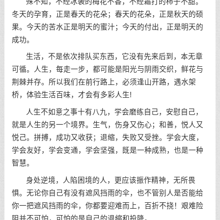
殊不知，不经冰袭的梅花不香，不经霜打的柿子不甜。
冬天的孕育，正是春天的花朵；春天的花朵，正是秋天的硕
果。今天的苦水正是明天的蜜汁；今天的付出，正是明天的
成功。
生活，不是依次排队买东西，它没有先来后到，本无章
可循。人生，每走一步，都可能是阳光与阴雨交织，鲜花与
荆棘并存。所以我们在前行路上，必须逢山开路，遇水架
桥，体验生活百味，才会有多彩人生!
人生不如意之事十有八九，学会磨练自己，安慰自己，
就是人生的另一个境界。生气，伤身又伤心；和善，悦人又
悦己。拼搏，成功又收获；退缩，失败又受挫。学会大度，
学会友好，学会变通，学会坚强，既是一种成熟，也是一种
智慧。
身处逆境，人陷困境的人，更应该振作精神，无所畏
惧。无论你自己有没有遮风挡雨的伞，也不管别人是否能给
你一把遮风挡雨的伞，你都要迎难而上，百折不挠！艰难险
阻并不可怕，可怕的是自己的退缩和投降。