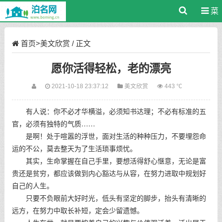
菜
单
首页
>
美文欣赏
/ 正文
愿你活得轻松，老的漂亮
2021-10-18 23:37:12
美文欣赏
443 ℃
有人说：你不必才华横溢，必须知书达理；不必有标准的五
官，必须有独特的气质……
是啊！处于喧嚣的浮世，面对生活的种种压力，不要埋怨命
运的不公，莫去整天为了生活琐事烦忧。
其实，生命掌握在自己手里，要想活得舒心惬意，无论是富
贵还是贫穷，都应该做到内心豁达与从容，在努力进取中规划好
自己的人生。
只要不负眼前大好时光，低头有坚定的脚步，抬头有清晰的
远方，在努力中取长补短，定会少留遗憾。