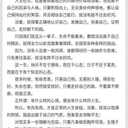
人生在世，就是要按着自己的兴趣与价值观活着，活出属于
自己的风采与人格，只要积极向上，无论身处何种境地，都让自
己保持灿烂的笑容，并且相信自己能行，就没有趟不过去的河。
活着，就得要正确地认识自己，发展自己，完善自己，证明
自己，走好脚下的路。
只因我们就这么一辈子，生命不能重来，要想活出属于自己
的精彩，就得全力以赴克服重重障碍，去接受各种各样的挑战。
因为，没有人总是一帆风顺，谁都得经历一些挫折与苦难，
只有勇往直前，就没有跨不过去的坎。
这一生，快乐不在于拥有，而在于心态；日子不在于富贵，
而是在于有个知足的心态。
很多时候，有些苦衷，只需自己明，无需别人懂，得到也
好，失去也罢，坦然接受就好，只要走好自己的路，不萎靡不颓
废，就是正道。
正所谓：有什么样的心境，便会有什么样的人生。
所以，有风有雨，才是正常的人生旅程，活着，就该以饱满
的热情，锻造出属于自己的气质，用善意去领略平生；
对现实多一份理解与包容，只要凡事做到胸怀坦荡，无愧于