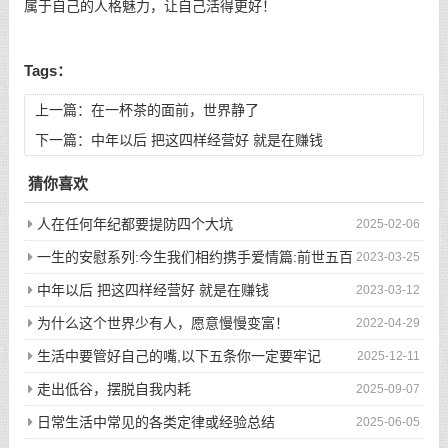
属于自己的人格魅力，让自己活得更好！
Tags：
上一篇：
在一杯茶的面前，世界静了
下一篇：
中年以后 把这四样经营好 就是在赚钱
猜你喜欢
人在任何年纪都要提防四个大坑
2025-02-06
一生的安慰系列:今生我们相约携手爱情篇:前世五百
2023-03-25
次的回眸才换来今生的相遇
中年以后 把这四样经营好 就是在赚钱
2023-03-12
为什么这个世界少有人，愿意慢慢变富！
2022-04-29
生活中要管好自己的嘴,以下五条你一定要牢记
2025-12-11
走出低谷，摆脱自我内耗
2025-09-07
日常生活中常见的各类定律或经验总结
2025-06-05