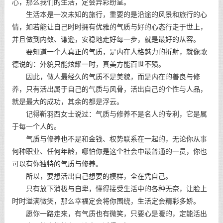
心，那么我们的生活，定会异彩纷呈。
生活本是一次未知的旅行，重要的是沿途的风景和旅行的心
情，如若能让自己时时拥有优雅的气质与好的心态行走于世上，
并且做到内敛、谦逊，安稳地走好每一步，就是最好的从容。
要知道一个人真正的气质，是内在人格魅力的折射，就像歌
德说的：外貌只能炫耀一时，真美方能百世不殒。
因此，做人最经久的气质不是美貌，而是内在的善良与修
养，只有活出属于自己的气质与风骨，活出自己的个性与人品，
就是最大的成功，其余的都是浮云。
记得靳羽西女士说过：气质与修养不是名人的专利，它是属
于每一个人的。
气质与修养也不是和金钱、权势联系在一起的，无论你从事
何种职业、任何年龄，哪怕你是这个社会中最普通的一员，你也
可以有你独特的气质与修养。
所以，要想活出自己想要的模样，全在凭自己。
只有放下消极与自卑，懂得接受生活中的各种无奈，让脸上
时时溢满微笑，那么幸福定会将你围绕，生活定会精彩多娇。
愿你一路走来，有气质也有微笑，只要心是暖的，定能活出