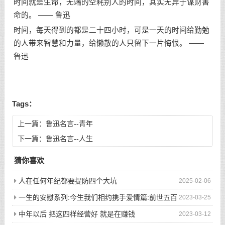
时间就是生命，无端的空耗别人的时间，其实无异于谋财害
命的。
—— 鲁迅
时间，每天得到的都是二十四小时，可是一天的时间给勤勉
的人带来智慧和力量，给懒散的人只留下一片悔恨。
——
鲁迅
Tags：
上一篇：
鲁迅名言--青年
下一篇：
鲁迅名言--人生
猜你喜欢
人在任何年纪都要提防四个大坑
2025-02-06
一生的安慰系列:今生我们相约携手爱情篇:前世五百
2023-03-25
次的回眸才换来今生的相遇
中年以后 把这四样经营好 就是在赚钱
2023-03-12