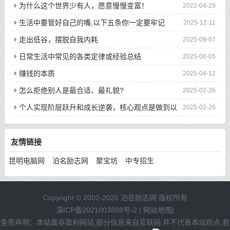
为什么这个世界少有人，愿意慢慢变富！
2022-04-29
生活中要管好自己的嘴,以下五条你一定要牢记
2025-12-11
走出低谷，摆脱自我内耗
2025-09-07
日常生活中常见的各类定律或经验总结
2025-06-05
赚钱的本质
2025-04-12
怎么拒绝别人是最合适、最礼貌?
2025-02-26
个人实现阶层跃升和成长逆袭，核心观点是做到以
2025-02-26
下八件事
友情链接
昆明电脑网
泊名励志网
聚宝坊
中专招生
Copyright © 2002-2026 泊名励志网 版权所有
滇ICP备2021003888号-2
|
网站地图
|
免责声明：本站属非盈利网站,部分信息来自互联网,并不代表本站观点,若