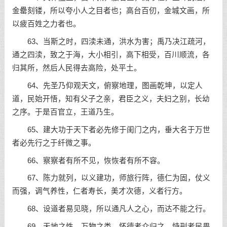
金罍刻镂，所以夸小人之目者也；高台百仞，金城文画，所
以疲百姓之力者也。
63、当斯之时，四渎未通，洪水为害；禹乃决江疏河，
通之四渎，致之于海，大小相引，高下相受，百川顺流，各
归其所，然后人民得去高险，处平土。
64、先圣乃仰观天文，俯察地理，图画乾坤，以定人
道，民始开悟，知有父子之亲，君臣之义，夫妇之别，长幼
之序。于是百官立，王道乃生。
65、建大功于天下者必先修于闺门之内，垂大名于万世
者必先行之于纤微之事。
66、察察者有所不见，恢恢者有所不容。
67、陈力就列，以义建功，师旅行阵，德仁为固，仗义
而强，调气养性，仁者寿长，美才次德，义者行方。
68、设道者易见晓，所以通凡人之心，而达不能之行。
69、天地之性，万物之类，怀德者众归之，恃刑者民畏