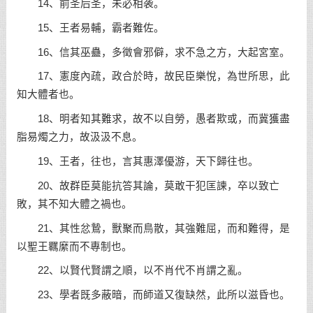
14、前圣后圣，未必相袭。
15、王者易輔，霸者難佐。
16、信其巫蠱，多徵會邪僻，求不急之方，大起宮室。
17、憲度內疏，政合於時，故民臣樂悅，為世所思，此
知大體者也。
18、明者知其難求，故不以自勞，愚者欺或，而冀獲盡
脂易燭之力，故汲汲不息。
19、王者，往也，言其惠澤優游，天下歸往也。
20、故群臣莫能抗答其論，莫敢干犯匡諫，卒以致亡
敗，其不知大體之禍也。
21、其性忿鷙，獸聚而鳥散，其強難屈，而和難得，是
以聖王羈縻而不專制也。
22、以賢代賢謂之順，以不肖代不肖謂之亂。
23、學者既多蔽暗，而師道又復缺然，此所以滋昏也。