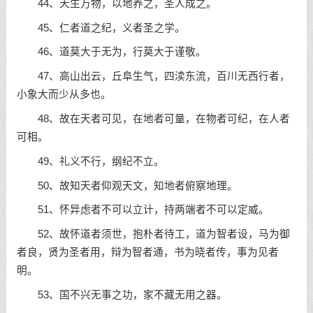
44、天生万物，以地养之，圣人成之。
45、仁者道之纪，义者圣之学。
46、道莫大于无为，行莫大于谨敬。
47、高山出云，丘阜生气，四渎东流，百川无西行者，
小象大而少从多也。
48、故在天者可见，在地者可量，在物者可纪，在人者
可相。
49、礼义不行，纲纪不立。
50、故知天者仰观天文，知地者俯察地理。
51、怀异虑者不可以立计，持两端者不可以定威。
52、故怀道者须世，抱朴者待工，道为智者设，马为御
者良，贤为圣者用，辩为智者通，书为晓者传，事为见者
明。
53、国不兴无事之功，家不藏无用之器。