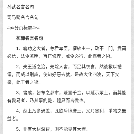
孙武名言名句
司马懿名言名句
#p#分页标题#e#
桓谭
名言名句
1、霸功之大者，尊君卑臣，權統由一，政不二門，賞罰
必信，法令著明，百官修理，威令必行，此霸者之術。
2、夫王道之治，先除人害，而足其衣食，然後教以禮
儀，而威以刑誅，使知好惡去就，是故大化四湊，天下安
樂，此王者之術。
3、書成，皆布之都市，懸置千金，以延示眾士，而莫能
有變易者，乃其事約艷，體具而言微也。
4、然上乃多過差，既欲斥境廣土，又乃貪利，爭物之無
益者。
5、非有大材深智，則不能見其大體。