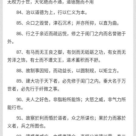
无权力于世，大化绝而不通，道德施而不用
84、治以道德为上，行以仁义为本。
85、众口之毁誉，津石沉术；并亦所抑，以直为曲。
86、行之于亲近而疏远悦，修之于闺门之内而名誉驰于
外。
87、有马而无王良之御，有剑而无砥砺之功，有女而无
芳泽之饰，有士而不遭文王，道术蓄积而不舒。
88、故制事因短，而动益长，以圆制规，以矩立方。
89、建大功于天下者，必先修于闺门之内。垂大名于万
世者，必先行于纤微之事。
90、夫人之好色，非脂粉所能饰；大怒之威，非气力所
能行也。
91、故察於利而惛於道者，众之所谋也；果於力而寡於
义者，兵之所图也。