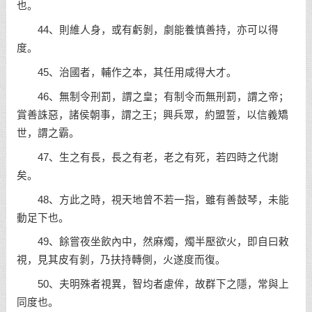
也。
44、則維人身，或有虧剝，劇能養慎善持，亦可以得
度。
45、治國者，輔作之本，其任用咸得大才。
46、無制令刑罰，謂之皇；有制令而無刑罰，謂之帝；
賞善誅惡，諸侯朝事，謂之王；興兵眾，約盟誓，以信義矯
世，謂之霸。
47、生之有長，長之有老，老之有死，若四時之代謝
矣。
48、方此之時，視天地曾不若一指，雖有善鼓琴，未能
動足下也。
49、餘嘗夜坐飲內中，然麻燭，燭半壓欲火，即自曰敕
視，見其皮有剝，乃扶持轉側，火遂度而復。
50、夫明殊者視異，智均者慮侔，故群下之隱，常與上
同度也。