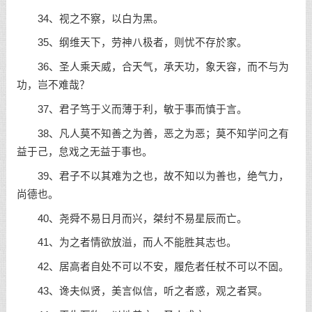
34、视之不察，以白为黑。
35、纲维天下，劳神八极者，则忧不存於家。
36、圣人乘天威，合天气，承天功，象天容，而不与为
功，岂不难哉？
37、君子笃于义而薄于利，敏于事而慎于言。
38、凡人莫不知善之为善，恶之为恶；莫不知学问之有
益于己，怠戏之无益于事也。
39、君子不以其难为之也，故不知以为善也，绝气力，
尚德也。
40、尧舜不易日月而兴，桀纣不易星辰而亡。
41、为之者情欲放溢，而人不能胜其志也。
42、居高者自处不可以不安，履危者任杖不可以不固。
43、谗夫似贤，美言似信，听之者惑，观之者冥。