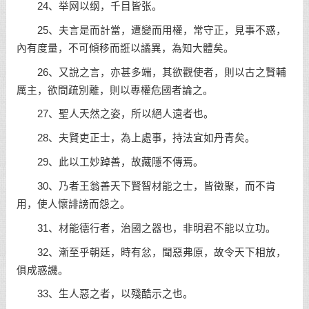
24、举网以纲，千目皆张。
25、夫言是而計當，遭變而用權，常守正，見事不惑，
內有度量，不可傾移而誑以譎異，為知大體矣。
26、又說之言，亦甚多端，其欲觀使者，則以古之賢輔
厲主，欲間疏別離，則以專權危國者論之。
27、聖人天然之姿，所以絕人遠者也。
28、夫賢吏正士，為上處事，持法宜如丹青矣。
29、此以工妙踔善，故藏隱不傳焉。
30、乃者王翁善天下賢智材能之士，皆徵聚，而不肯
用，使人懷誹謗而怨之。
31、材能德行者，治國之器也，非明君不能以立功。
32、漸至乎朝廷，時有忿，聞惡弗原，故令天下相放，
俱成惑譏。
33、生人惡之者，以殘酷示之也。