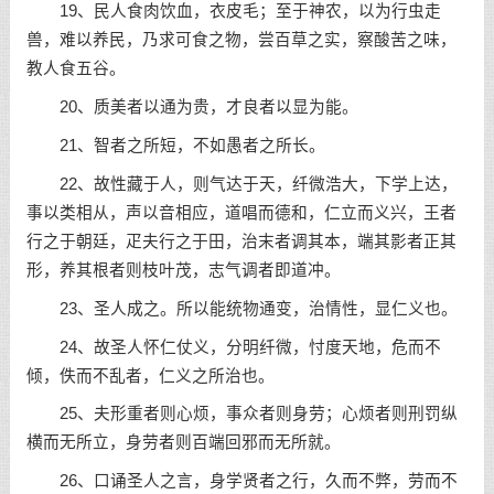
19、民人食肉饮血，衣皮毛；至于神农，以为行虫走
兽，难以养民，乃求可食之物，尝百草之实，察酸苦之味，
教人食五谷。
20、质美者以通为贵，才良者以显为能。
21、智者之所短，不如愚者之所长。
22、故性藏于人，则气达于天，纤微浩大，下学上达，
事以类相从，声以音相应，道唱而德和，仁立而义兴，王者
行之于朝廷，疋夫行之于田，治末者调其本，端其影者正其
形，养其根者则枝叶茂，志气调者即道冲。
23、圣人成之。所以能统物通变，治情性，显仁义也。
24、故圣人怀仁仗义，分明纤微，忖度天地，危而不
倾，佚而不乱者，仁义之所治也。
25、夫形重者则心烦，事众者则身劳；心烦者则刑罚纵
横而无所立，身劳者则百端回邪而无所就。
26、口诵圣人之言，身学贤者之行，久而不弊，劳而不