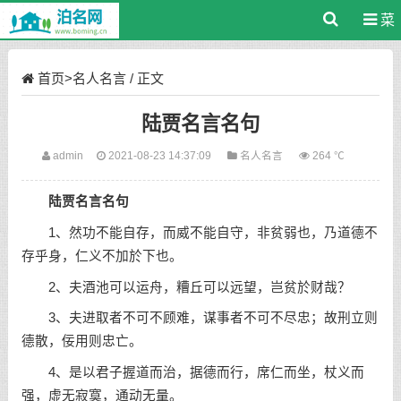
菜
单
首页
>
名人名言
/ 正文
陆贾名言名句
admin
2021-08-23 14:37:09
名人名言
264 ℃
陆贾
名言名句
1、然功不能自存，而威不能自守，非贫弱也，乃道德不
存乎身，仁义不加於下也。
2、夫酒池可以运舟，糟丘可以远望，岂贫於财哉？
3、夫进取者不可不顾难，谋事者不可不尽忠；故刑立则
德散，佞用则忠亡。
4、是以君子握道而治，据德而行，席仁而坐，杖义而
强，虚无寂寞，通动无量。