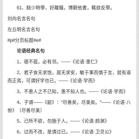
61、餘少時學，好離騷，博觀他書，輒欲反學。
刘向名言名句
左丘明名言名句
#p#分页标题#e#
论语
经典名句
1、德不孤，必有邻。——《论语·里仁》
2、君子食无求饱，居无求安，敏于事而慎于言，就有道
而正焉，可谓好学也已。——《论语·学而》
3、不患人之不己知，患不知人也。——《论语·学而》
4、子谓——《韶》：“尽善矣，尽美矣。”——《论语·八
佾》（尽善尽美）
5、己所不欲，勿施于人。——《论语·颜渊》
6、过而不改，是谓过已。——《论语·卫灵公》