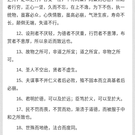
者行穷，正心一坚，久而不忘，在上不逸，为下不伤，执一
统物，虽寡必众，心佚情散，虽高必崩，气泄生疾，寿命不
长，颠倒无端，失道不行。
12、设刑者不厌轻，为德者不厌重，行罚者不患薄，布
赏者不患厚，所以亲近而致远也。
13、故物之所可，非道之所宜；道之所宜，非物之所
可。
14、圣人不空出，贤者不虚生。
15、夫谋事不并仁义者后必败，殖不固本而立高基者后
必崩。
16、君明於德，可以及於远；臣笃於义，可以至於大。
17、民不罚而畏，不赏而劝，渐渍于道德，而被服于中
和之所致也。
18、世殊而地绝，法合而度同。