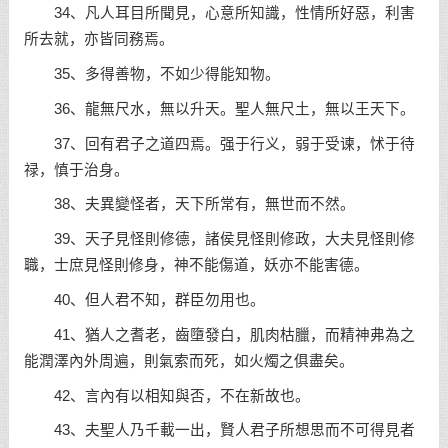
34、凡人耳目所聞見，心意所知識，性情所好惡，利害
所去就，亦皆同務焉。
35、多得善物，不如少得能知物。
36、龍無尺水，無以升天。聖人無尺土，無以王天下。
37、回有君子之道四焉。强于行义，弱于受谏，怵于待
禄，慎于治身。
38、夫異變怪者，天下所常有，無世而不然。
39、天子見怪則修德，諸侯見怪則修政，大夫見怪則修
職，士庶見怪則修身，神不能傷道，妖亦不能害德。
40、但人君不知，群臣勿用也。
41、猶人之耆老，齒墮發白，肌肉枯臘，而精神弗為之
能潤澤內外周遍，則氣索而死，如火燭之俱盡矣。
42、言內有以相知與否，不在新故也。
43、夫聖人乃千載一出，賢人君子所想思而不可得見者