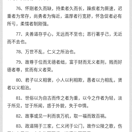
76、怀刚者久而缺，持柔者久而长，躁疾者为厥速，迟
重者为常存，尚勇者为悔近，温厚者行宽舒，怀急促者必有
所亏，柔懦者制刚强。
77、夫善道存乎心，无远而不至也；恶行著乎己，无近
而不去也。
78、万世不乱，仁义之所治也。
79、故尊于位而无德者绌，富于财而无义者刑，贱而好
德者尊，贫而有义者荣。
80、君子以义相褒，小人以利相欺，愚者以力相乱，贤
者以义相治。
81、世俗以为自古而传之者为重，以今之作者为轻，淡
于
所见
，甘于所闻，惑于外貌，失于中情。
82、故事或见一利而丧万机，取一福而致百祸。
83、政道隔于三家，仁义闭于公门，故作公陵之歌，伤