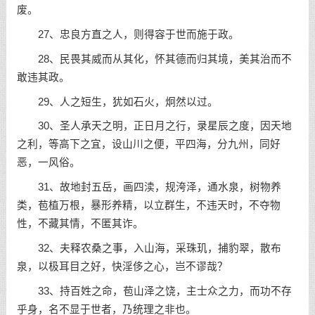
废。
27、忠良方直之人，则得容于世而施于政。
28、民畏其威而从其化，怀其德而归其境，美其治而不
敢违其政。
29、人之短生，犹如石火，炯然以过。
30、圣人承天之明，正日月之行，录星辰之度，因天地
之利，等高下之宜，设山川之便，平四海，分九州，同好
恶，一风俗。
31、故地封五岳，画四渎，规洿泽，通水泉，树物养
类，苞植万根，暴形养精，以立群生，不违天时，不夺物
性，不藏其情，不匿其诈。
32、夫释农桑之事，入山海，采珠玑，捕豹翠，散布
泉，以极耳目之好，快淫侈之心，岂不谬哉？
33、持百姓之命，苞山泽之饶，主士众之力，而功不存
乎身，名不显于世者，乃统理之非也。