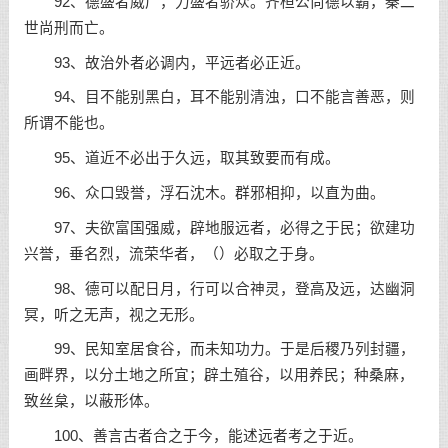
92、德盛者威广，力盛者骄众。齐桓公尚德以霸，秦二
世尚刑而亡。
93、故治外者必调内，平远者必正近。
94、目不能别黑白，耳不能别清浊，口不能言善恶，则
所谓不能也。
95、道近不必出于久远，取其致要而有成。
96、众口毁誉，浮石沈木。群邪相抑，以直为曲。
97、夫欲富国强威，辟地服远者，必得之于民；欲建功
兴誉，垂名烈，流荣华者，（
）必取之于身。
98、德可以配日月，行可以合神灵，登高及远，达幽洞
冥，听之无声，视之无形。
99、民知室居食谷，而未知功力。于是后稷乃列封疆，
画畔界，以分土地之所宜；辟土殖谷，以用养民；种桑麻，
致丝枲，以蔽形体。
100、善言古者合之于今，能述远者考之于近。