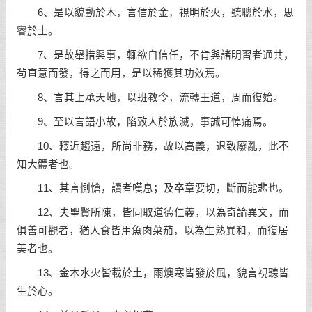
6、是以貌動於木，言信於金，視明於火，聽聰於水，思
睿於土。
7、是故舉措興事，輒欲
自信
任，不肯與諸明習者通共，
茍直意而發，得之而用，是以稀獲其功效焉。
8、言其上承天地，以班教令，流轉王道，周而復始。
9、至以言語小故，陷致人於族滅，事誠可悼痛焉。
10、釋近趨遠，所尚非務，故以高義，退致廢亂，此不
知大體者也。
11、其言惻愴，讀者嘆息；及卒章要切，斷而能悲也。
12、夫聖賢所陳，皆同取道德仁義，以為奇論異文，而
俱善可觀者，猶人食皆用魚肉菜茄，以為生熟異和，而復居
美者也。
13、金木水火皆載於土，雨燠寒皆發於風，貌言視聽皆
生於心。