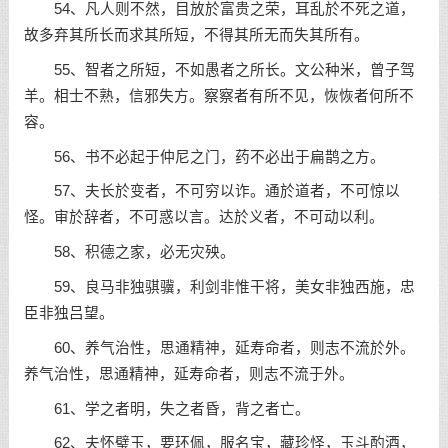
54、凡人则不然，目放於富贵之荣，耳乱於不死之道，
故多弃其所长而求其所短，不得其所无而失其所有。
55、智者之所短，不如愚者之所长。文公种米，曾子驾
羊。相士不熟，信邪失方。察察者有所不见，恢恢者何所不
容。
56、书不必起于仲尼之门，药不必出于扁鹊之方。
57、夫长於变者，不可穷以诈。通於道者，不可惊以
怪。审於辞者，不可惑以言。达於义者，不可动以利。
58、积德之家，必无灾殃。
59、良马非独骐骥，利剑非惟干将，美女非独西施，忠
臣非独吕望。
60、养气治性，思通精神，延寿命者，则志不流於外。
养气治性，思通精神，延寿命者，则志不流于外。
61、学之者明，失之者昏，背之者亡。
62、夫怀璧玉，要环佩，服名宝，藏珍怪，玉斗酌酒，