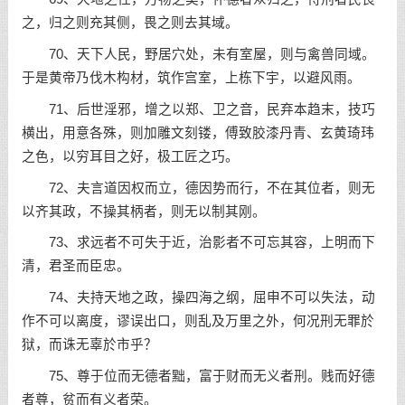
之，归之则充其侧，畏之则去其域。
70、天下人民，野居穴处，未有室屋，则与禽兽同域。
于是黄帝乃伐木构材，筑作宫室，上栋下宇，以避风雨。
71、后世淫邪，增之以郑、卫之音，民弃本趋末，技巧
横出，用意各殊，则加雕文刻镂，傅致胶漆丹青、玄黄琦玮
之色，以穷耳目之好，极工匠之巧。
72、夫言道因权而立，德因势而行，不在其位者，则无
以齐其政，不操其柄者，则无以制其刚。
73、求远者不可失于近，治影者不可忘其容，上明而下
清，君圣而臣忠。
74、夫持天地之政，操四海之纲，屈申不可以失法，动
作不可以离度，谬误出口，则乱及万里之外，何况刑无罪於
狱，而诛无辜於市乎？
75、尊于位而无德者黜，富于财而无义者刑。贱而好德
者尊，贫而有义者荣。