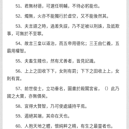
51、君無材德，可選任明輔，不待必躬能也。
52、燭無，火亦不能獨行於虛空，又不能後然其。
53、夫言語之時，過差失誤，乃不足被以刑誅，及詆欺
事，可無於不至罪。
54、故言三皇以道治，而五帝用德化；三王由仁義，五
霸用權智。
55、夫畜生賤也，然有尤善者，皆見記識。
56、上上之田收下下，女則有罰；下下之田收上上，女
則有賞。
57、前世俊士，立功垂名，圖畫於殿閣宮省，（
）此乃
國之大寶，亦無價矣。
58、宜得大賢智，乃可使處議持平焉。
59、遏絕其端，其命在天也。
60、人抱天地之體，懷純粹之精，有生之最靈者也。