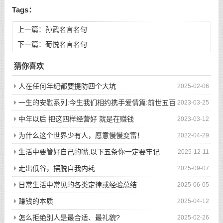
Tags：
上一篇：
孙武名言名句
下一篇：
荀悦名言名句
猜你喜欢
人在任何年纪都要提防四个大坑
2025-02-06
一生的安慰系列:今生我们相约携手爱情篇:前世五百
2023-03-25
次的回眸才换来今生的相遇
中年以后 把这四样经营好 就是在赚钱
2023-03-12
为什么这个世界少有人，愿意慢慢变富！
2022-04-29
生活中要管好自己的嘴,以下五条你一定要牢记
2025-12-11
走出低谷，摆脱自我内耗
2025-09-07
日常生活中常见的各类定律或经验总结
2025-06-05
赚钱的本质
2025-04-12
怎么拒绝别人是最合适、最礼貌?
2025-02-26