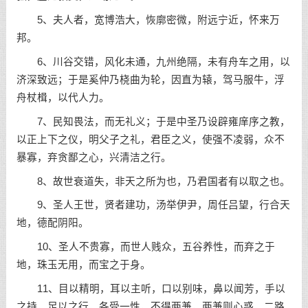
5、夫人者，宽博浩大，恢廓密微，附远宁近，怀来万
邦。
6、川谷交错，风化未通，九州绝隔，未有舟车之用，以
济深致远；于是奚仲乃桡曲为轮，因直为辕，驾马服牛，浮
舟杖楫，以代人力。
7、民知畏法，而无礼义；于是中圣乃设辟雍庠序之教，
以正上下之仪，明父子之礼，君臣之义，使强不凌弱，众不
暴寡，弃贪鄙之心，兴清洁之行。
8、故世衰道失，非天之所为也，乃君国者有以取之也。
9、圣人王世，贤者建功，汤举伊尹，周任吕望，行合天
地，德配阴阳。
10、圣人不贵寡，而世人贱众，五谷养性，而弃之于
地，珠玉无用，而宝之于身。
11、目以精明，耳以主听，口以别味，鼻以闻芳，手以
之持，足以之行，各受一性，不得两兼，两兼则心惑，二路