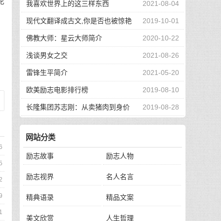
驼
我喜欢世界上的这三样东西
2021-08-04
现代文翻译成古文,你是否也被惊艳
2019-10-01
到了
佛教大师：星云大师简介
2020-10-22
浅谈男女之交
2021-08-26
雷锋生平简介
2021-05-20
欧美励志电影排行榜
2019-08-10
长隆集团苏志刚：从卖猪肉到身价
2019-08-28
130亿，他的秘诀是？
网站分类
6
励志故事
励志人物
5
励志视界
名人名言
2
9
精典语录
精品文案
1
美文欣赏
人生哲理