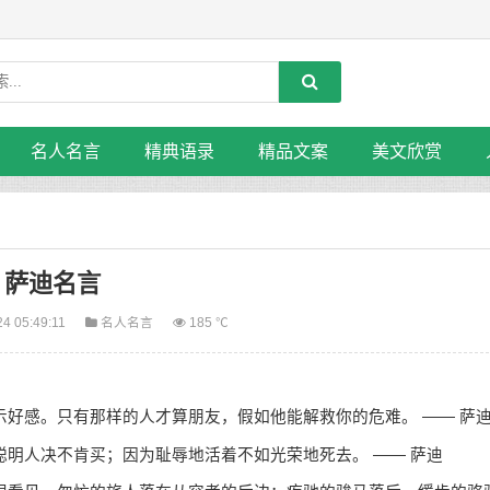
名人名言
精典语录
精品文案
美文欣赏
萨迪名言
24 05:49:11
名人名言
185 ℃
感。只有那样的人才算朋友，假如他能解救你的危难。 —— 萨
聪明人决不肯买；因为耻辱地活着不如光荣地死去。 —— 萨迪