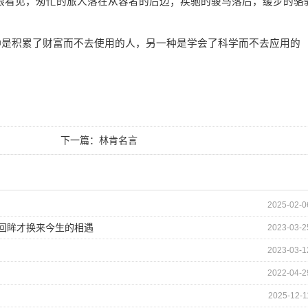
看见，匆忙的旅人落在从容者的后边；疾驰的骏马落后，缓步的骆
种是积累了财富而不去使用的人，另一种是学会了科学而不去应用的
下一篇：
林肯名言
2025-02-0
的回眸才换来今生的相遇
2023-03-2
2023-03-1
2022-04-2
2025-12-1