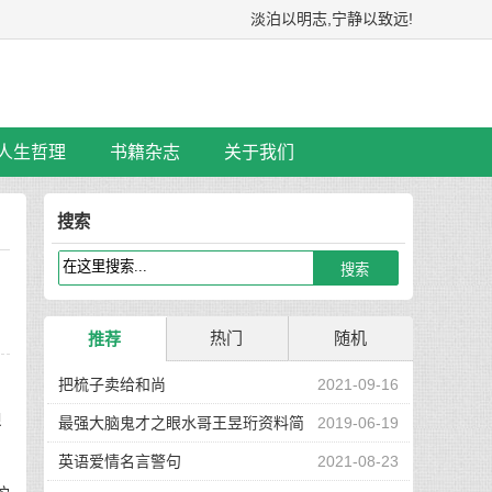
淡泊以明志,宁静以致远!
人生哲理
书籍杂志
关于我们
搜索
热门
随机
推荐
把梳子卖给和尚
2021-09-16
迪
最强大脑鬼才之眼水哥王昱珩资料简
2019-06-19
介
英语爱情名言警句
2021-08-23