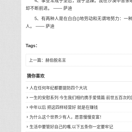
4、事业常成于坚忍，毁于急躁。我在沙漠中曾亲眼
却不断前进。 —— 萨迪
5、有两种人是在白白()地劳动和无谓地努力：一
人。 —— 萨迪
Tags：
上一篇：
赫伯脱名言
猜你喜欢
人在任何年纪都要提防四个大坑
一生的安慰系列:今生我们相约携手爱情篇:前世五百次
中年以后 把这四样经营好 就是在赚钱
为什么这个世界少有人，愿意慢慢变富！
生活中要管好自己的嘴,以下五条你一定要牢记