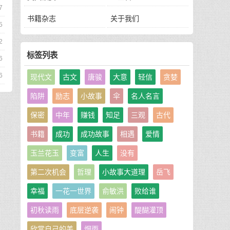
7
书籍杂志
关于我们
5
2
标签列表
6
6
现代文
古文
唐骏
大意
轻信
贪婪
陷阱
励志
小故事
伞
名人名言
保密
中年
赚钱
知足
三观
古代
书籍
成功
成功故事
相遇
爱情
玉兰花玉
变富
人生
没有
第二次机会
哲理
小故事大道理
岳飞
幸福
一花一世界
俞敏洪
败给谁
初秋读雨
底层逆袭
闹钟
醍醐灌顶
欣赏自己的美
烟雨