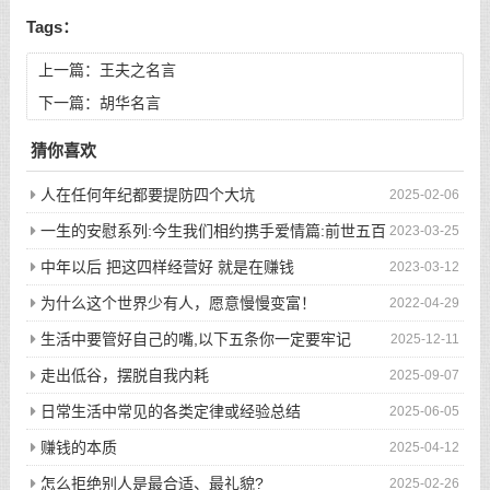
Tags：
上一篇：
王夫之名言
下一篇：
胡华名言
猜你喜欢
人在任何年纪都要提防四个大坑
2025-02-06
一生的安慰系列:今生我们相约携手爱情篇:前世五百
2023-03-25
次的回眸才换来今生的相遇
中年以后 把这四样经营好 就是在赚钱
2023-03-12
为什么这个世界少有人，愿意慢慢变富！
2022-04-29
生活中要管好自己的嘴,以下五条你一定要牢记
2025-12-11
走出低谷，摆脱自我内耗
2025-09-07
日常生活中常见的各类定律或经验总结
2025-06-05
赚钱的本质
2025-04-12
怎么拒绝别人是最合适、最礼貌?
2025-02-26