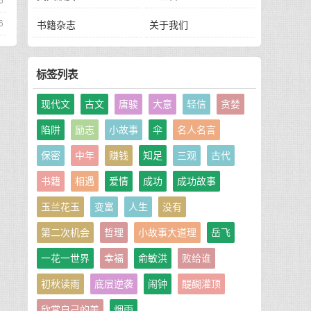
6
6
书籍杂志
关于我们
标签列表
现代文
古文
唐骏
大意
轻信
贪婪
陷阱
励志
小故事
伞
名人名言
保密
中年
赚钱
知足
三观
古代
书籍
相遇
爱情
成功
成功故事
玉兰花玉
变富
人生
没有
第二次机会
哲理
小故事大道理
岳飞
一花一世界
幸福
俞敏洪
败给谁
初秋读雨
底层逆袭
闹钟
醍醐灌顶
欣赏自己的美
烟雨