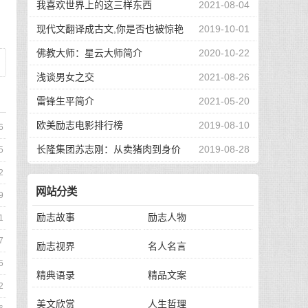
我喜欢世界上的这三样东西
2021-08-04
现代文翻译成古文,你是否也被惊艳
2019-10-01
到了
佛教大师：星云大师简介
2020-10-22
浅谈男女之交
2021-08-26
雷锋生平简介
2021-05-20
欧美励志电影排行榜
2019-08-10
6
长隆集团苏志刚：从卖猪肉到身价
2019-08-28
5
130亿，他的秘诀是？
2
网站分类
9
励志故事
励志人物
1
7
励志视界
名人名言
5
精典语录
精品文案
2
美文欣赏
人生哲理