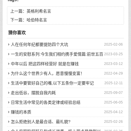
上一篇：
英格利希名言
下一篇：
哈伯特名言
猜你喜欢
人在任何年纪都要提防四个大坑
2025-02-06
一生的安慰系列:今生我们相约携手爱情篇:前世五百
2023-03-25
次的回眸才换来今生的相遇
中年以后 把这四样经营好 就是在赚钱
2023-03-12
为什么这个世界少有人，愿意慢慢变富！
2022-04-29
生活中要管好自己的嘴,以下五条你一定要牢记
2025-12-11
走出低谷，摆脱自我内耗
2025-09-07
日常生活中常见的各类定律或经验总结
2025-06-05
赚钱的本质
2025-04-12
怎么拒绝别人是最合适、最礼貌?
2025-02-26