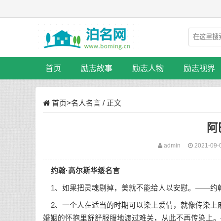
首页
励志故事
励志人物
励志视界
首页
>
名人名言
/ 正文
阿
admin
2021-09-
约翰·高尔斯华绥名言
1、如果把灵魂剔掉，美就不能给人以安慰。——约翰
2、一个人在适当的时期可以染上爱情，就像传染上
婚姻的怀抱里舒舒服服地渡过难关，从此不再传染上。—