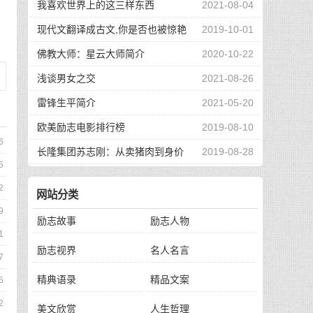
我喜欢世界上的这三样东西
2021-08-04
现代文翻译成古文,你是否也被惊艳
2019-10-01
到了
佛教大师：星云大师简介
2020-10-22
浅谈男女之交
2021-08-26
雷锋生平简介
2021-05-20
欧美励志电影排行榜
2019-08-10
6
长隆集团苏志刚：从卖猪肉到身价
2019-08-28
5
130亿，他的秘诀是？
2
网站分类
9
励志故事
励志人物
1
励志视界
名人名言
7
精典语录
精品文案
5
2
美文欣赏
人生哲理