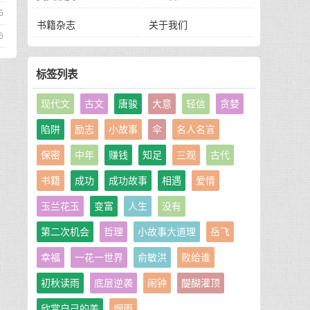
6
书籍杂志
关于我们
6
标签列表
现代文
古文
唐骏
大意
轻信
贪婪
陷阱
励志
小故事
伞
名人名言
保密
中年
赚钱
知足
三观
古代
书籍
成功
成功故事
相遇
爱情
玉兰花玉
变富
人生
没有
第二次机会
哲理
小故事大道理
岳飞
幸福
一花一世界
俞敏洪
败给谁
初秋读雨
底层逆袭
闹钟
醍醐灌顶
欣赏自己的美
烟雨