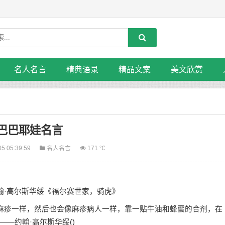
名人名言
精典语录
精品文案
美文欣赏
巴巴耶娃名言
05 05:39:59
名人名言
171 ℃
·高尔斯华绥《福尔赛世家，骑虎》
麻疹一样，然后也会像麻疹病人一样，靠一贴牛油和蜂蜜的合剂，在
—约翰·高尔斯华绥()