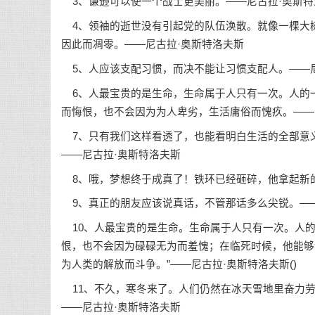
3、谦逊可以使一个战士更美丽。——尼古拉·奥斯特
4、领袖的逝世没有引起党的队伍涣散。就像一棵大
因此而凋零。——尼古拉·奥斯特洛夫斯
5、人应该支配习惯，而决不能让习惯支配人。——尼
6、人最宝贵的是生命，生命属于人只有一次。人的
而悔恨，也不会因为为人卑劣，生活庸俗而愧疚。——
7、只有我们这样看透了，也能看明白生活的全部意
——尼古拉·奥斯特洛夫斯
8、哦，梦想终于成真了！铁环已经砸碎，他拿起新的
9、真正的朋友应该说真话，不管那话多么尖锐。——
10、人最宝贵的是生命。生命属于人只有一次。人的
恨，也不会因为碌碌无为而羞愧；在临死时候，他能够
为人类的解放而斗争。”——尼古拉·奥斯特洛夫斯()
11、不久，寒冬来了。人们仍然在冰天雪地里奋力劳
——尼古拉·奥斯特洛夫斯