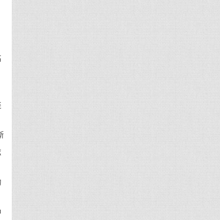
高
涟
斯
志
的
中