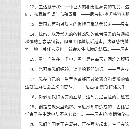
12、生活赋予我们一种巨大的和无限高贵的礼品，这
向，充满着希望信心和青春。——尼古拉·奥斯特洛夫
13、爱国心再和对敌人的仇恨用乘法乘起来——只有
14、忧伤，以及常人的各种热烈的或者温柔的普通感
松懈的意志禁锢着。但是工作越接近尾声，这些感情越
何一种，听任它发作，就会发生悲惨的结局。——尼古
15、勇气产生在斗争中，勇气是在每天对困难的顽强
16、光明给我们经验，读书给我们知识。——尼古拉
17、我在自己的一生里也曾经历过被遗弃和背叛的痛
这就是为社会主义而奋斗。——尼古拉·奥斯特洛夫斯
18、你必须保持诚实的立场。这时常是冒险的，这需
19、钢是在烈火里燃烧、高度冷却中炼成的，因此它
学会了在生活中从不灰心丧气。——尼古拉·奥斯特洛
20、我们的国家正在复兴，正在强大起来，生活在这