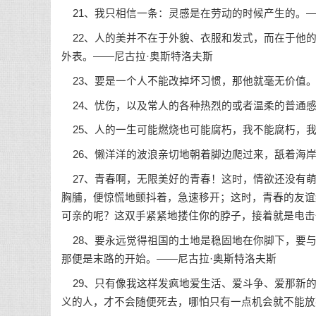
21、我只相信一条：灵感是在劳动的时候产生的。—
22、人的美并不在于外貌、衣服和发式，而在于他的
外表。——尼古拉·奥斯特洛夫斯
23、要是一个人不能改掉坏习惯，那他就毫无价值。
24、忧伤，以及常人的各种热烈的或者温柔的普通感
25、人的一生可能燃烧也可能腐朽，我不能腐朽，我
26、懒洋洋的波浪亲切地朝着脚边爬过来，舐着海岸
27、青春啊，无限美好的青春！这时，情欲还没有萌
胸脯，便惊慌地颤抖着，急速移开；这时，青春的友谊
可亲的呢？这双手紧紧地搂住你的脖子，接着就是电击
28、要永远觉得祖国的土地是稳固地在你脚下，要与
那便是末路的开始。——尼古拉·奥斯特洛夫斯
29、只有像我这样发疯地爱生活、爱斗争、爱那新的
义的人，才不会随便死去，哪怕只有一点机会就不能放