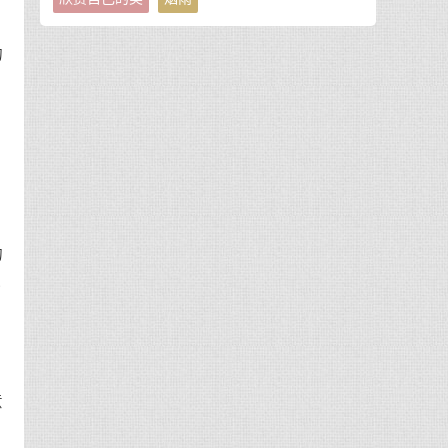
的
的
更
，
意