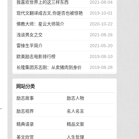
我喜欢世界上的这三样东西
2021-08-04
现代文翻译成古文,你是否也被惊艳
2019-10-01
到了
佛教大师：星云大师简介
2020-10-22
浅谈男女之交
2021-08-26
雷锋生平简介
2021-05-20
欧美励志电影排行榜
2019-08-10
长隆集团苏志刚：从卖猪肉到身价
2019-08-28
130亿，他的秘诀是？
网站分类
励志故事
励志人物
—
励志视界
名人名言
精典语录
精品文案
。
美文欣赏
人生哲理