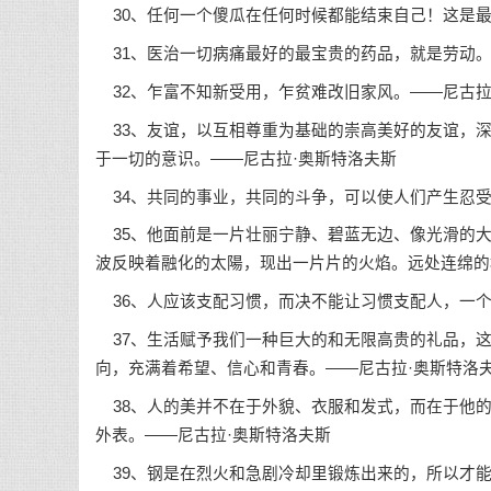
30、任何一个傻瓜在任何时候都能结束自己！这是最
31、医治一切病痛最好的最宝贵的药品，就是劳动。
32、乍富不知新受用，乍贫难改旧家风。——尼古拉
33、友谊，以互相尊重为基础的崇高美好的友谊，深
于一切的意识。——尼古拉·奥斯特洛夫斯
34、共同的事业，共同的斗争，可以使人们产生忍受
35、他面前是一片壮丽宁静、碧蓝无边、像光滑的大
波反映着融化的太陽，现出一片片的火焰。远处连绵的
36、人应该支配习惯，而决不能让习惯支配人，一个
37、生活赋予我们一种巨大的和无限高贵的礼品，这
向，充满着希望、信心和青春。——尼古拉·奥斯特洛
38、人的美并不在于外貌、衣服和发式，而在于他的
外表。——尼古拉·奥斯特洛夫斯
39、钢是在烈火和急剧冷却里锻炼出来的，所以才能