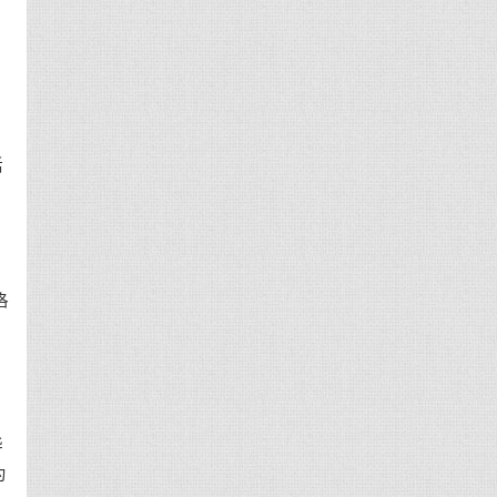
活
洛
华
为