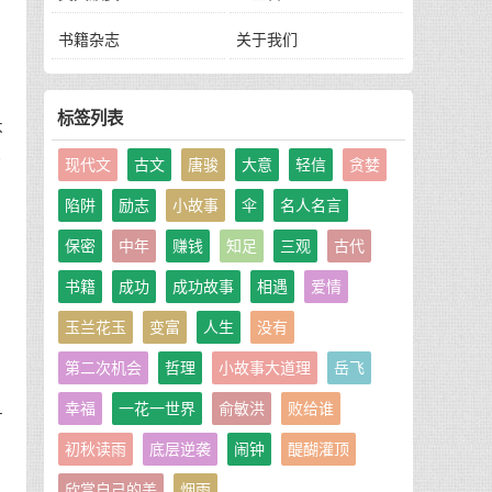
书籍杂志
关于我们
标签列表
不
任
现代文
古文
唐骏
大意
轻信
贪婪
陷阱
励志
小故事
伞
名人名言
保密
中年
赚钱
知足
三观
古代
书籍
成功
成功故事
相遇
爱情
，
玉兰花玉
变富
人生
没有
第二次机会
哲理
小故事大道理
岳飞
且
幸福
一花一世界
俞敏洪
败给谁
初秋读雨
底层逆袭
闹钟
醍醐灌顶
欣赏自己的美
烟雨