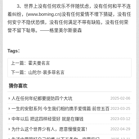
3、世界上没有任何欢乐不伴随忧虑，没有任何和平不连
着纠纷，(www.boming.cn)没有任何爱情不埋下猜疑，没有任
何安宁不隐伏恐惧，没有任何满足不带有缺陷，没有任何荣
誉不留下耻辱。——格里美尔斯豪森
Tags：
上一篇：
霍夫曼名言
下一篇：
山陀尔·裴多菲名言
猜你喜欢
人在任何年纪都要提防四个大坑
2025-02-06
一生的安慰系列:今生我们相约携手爱情篇:前世五百
2023-03-25
次的回眸才换来今生的相遇
中年以后 把这四样经营好 就是在赚钱
2023-03-12
为什么这个世界少有人，愿意慢慢变富！
2022-04-29