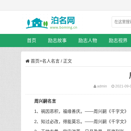
首页
励志故事
励志人物
励志视界
首页
>
名人名言
/ 正文
admin
2021-09-
周兴嗣名言
1、祸因恶积，福缘善庆。——周兴嗣《千字文》
2、知过必改，得能莫忘。——周兴嗣《千字文》