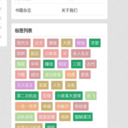
5
书籍杂志
关于我们
2
6
标签列表
6
现代文
古文
唐骏
大意
轻信
贪婪
陷阱
励志
小故事
伞
名人名言
保密
中年
赚钱
知足
三观
古代
书籍
成功
成功故事
相遇
爱情
玉兰花玉
变富
人生
没有
第二次机会
哲理
小故事大道理
岳飞
一花一世界
幸福
俞敏洪
败给谁
初秋读雨
底层逆袭
闹钟
醍醐灌顶
欣赏自己的美
烟雨