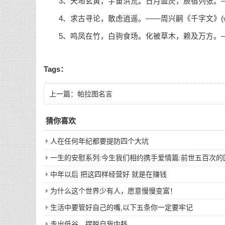
3、天地玄黄，宇宙洪荒。日月盈昃，辰宿列张。
4、求古寻论，散虑逍遥。——周兴嗣《千字文》(www.b
5、鸣凤在竹，白驹食场。化被草木，赖及万方。——周兴嗣
Tags：
上一篇：
帕拉图名言
猜你喜欢
人在任何年纪都要提防四个大坑
一生的安慰系列:今生我们相约携手爱情篇:前世五百次
中年以后 把这四样经营好 就是在赚钱
为什么这个世界少有人，愿意慢慢变富！
生活中要管好自己的嘴,以下五条你一定要牢记
走出低谷，摆脱自我内耗