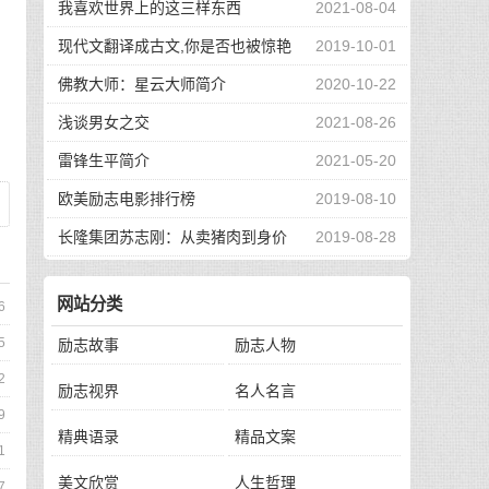
我喜欢世界上的这三样东西
2021-08-04
现代文翻译成古文,你是否也被惊艳
2019-10-01
到了
佛教大师：星云大师简介
2020-10-22
浅谈男女之交
2021-08-26
雷锋生平简介
2021-05-20
欧美励志电影排行榜
2019-08-10
长隆集团苏志刚：从卖猪肉到身价
2019-08-28
130亿，他的秘诀是？
网站分类
6
5
励志故事
励志人物
2
励志视界
名人名言
9
精典语录
精品文案
1
美文欣赏
人生哲理
7