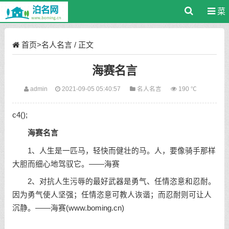
菜
单
首页
>
名人名言
/ 正文
海赛名言
admin
2021-09-05 05:40:57
名人名言
190 ℃
c4();
海赛名言
1、人生是一匹马，轻快而健壮的马。人，要像骑手那样
大胆而细心地驾驭它。——海赛
2、对抗人生污辱的最好武器是勇气、任情恣意和忍耐。
因为勇气使人坚强；任情恣意可教人诙谐；而忍耐则可让人
沉静。——海赛(www.boming.cn)