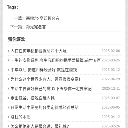
Tags：
上一篇：
塞缪尔·亨廷顿名言
下一篇：
孙光宪名言
猜你喜欢
人在任何年纪都要提防四个大坑
2025-02-06
一生的安慰系列:今生我们相约携手爱情篇:前世五百
2023-03-25
次的回眸才换来今生的相遇
中年以后 把这四样经营好 就是在赚钱
2023-03-12
为什么这个世界少有人，愿意慢慢变富！
2022-04-29
生活中要管好自己的嘴,以下五条你一定要牢记
2025-12-11
走出低谷，摆脱自我内耗
2025-09-07
日常生活中常见的各类定律或经验总结
2025-06-05
赚钱的本质
2025-04-12
怎么拒绝别人是最合适、最礼貌?
2025-02-26