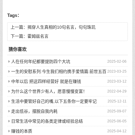
Tags：
上一篇：
揭穿人生真相的10句名言，句句珠玑
下一篇：
霍姆兹名言
猜你喜欢
人在任何年纪都要提防四个大坑
2025-02-06
一生的安慰系列:今生我们相约携手爱情篇:前世五百
2023-03-25
次的回眸才换来今生的相遇
中年以后 把这四样经营好 就是在赚钱
2023-03-12
为什么这个世界少有人，愿意慢慢变富！
2022-04-29
生活中要管好自己的嘴,以下五条你一定要牢记
2025-12-11
走出低谷，摆脱自我内耗
2025-09-07
日常生活中常见的各类定律或经验总结
2025-06-05
赚钱的本质
2025-04-12