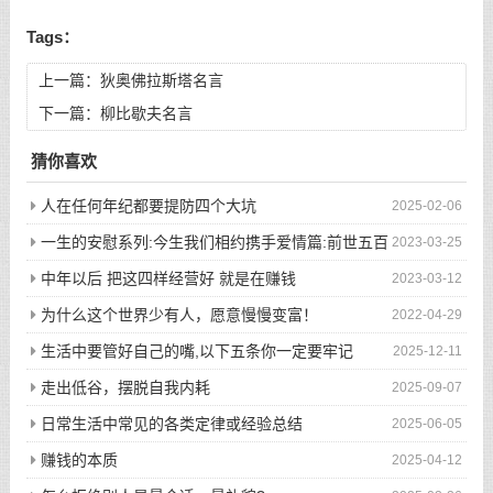
Tags：
上一篇：
狄奥佛拉斯塔名言
下一篇：
柳比歇夫名言
猜你喜欢
人在任何年纪都要提防四个大坑
2025-02-06
一生的安慰系列:今生我们相约携手爱情篇:前世五百
2023-03-25
次的回眸才换来今生的相遇
中年以后 把这四样经营好 就是在赚钱
2023-03-12
为什么这个世界少有人，愿意慢慢变富！
2022-04-29
生活中要管好自己的嘴,以下五条你一定要牢记
2025-12-11
走出低谷，摆脱自我内耗
2025-09-07
日常生活中常见的各类定律或经验总结
2025-06-05
赚钱的本质
2025-04-12