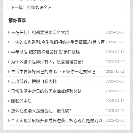
下一篇：
佛家妙语名言
猜你喜欢
人在任何年纪都要提防四个大坑
2025-02-06
一生的安慰系列:今生我们相约携手爱情篇:前世五百
2023-03-25
次的回眸才换来今生的相遇
中年以后 把这四样经营好 就是在赚钱
2023-03-12
为什么这个世界少有人，愿意慢慢变富！
2022-04-29
生活中要管好自己的嘴,以下五条你一定要牢记
2025-12-11
走出低谷，摆脱自我内耗
2025-09-07
日常生活中常见的各类定律或经验总结
2025-06-05
赚钱的本质
2025-04-12
怎么拒绝别人是最合适、最礼貌?
2025-02-26
个人实现阶层跃升和成长逆袭，核心观点是做到以
2025-02-26
下八件事