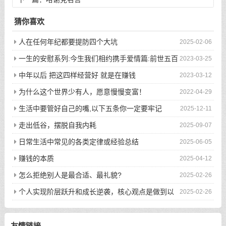
猜你喜欢
人在任何年纪都要提防四个大坑
2025-02-06
一生的安慰系列:今生我们相约携手爱情篇:前世五百
2023-03-25
次的回眸才换来今生的相遇
中年以后 把这四样经营好 就是在赚钱
2023-03-12
为什么这个世界少有人，愿意慢慢变富！
2022-04-29
生活中要管好自己的嘴,以下五条你一定要牢记
2025-12-11
走出低谷，摆脱自我内耗
2025-09-07
日常生活中常见的各类定律或经验总结
2025-06-05
赚钱的本质
2025-04-12
怎么拒绝别人是最合适、最礼貌?
2025-02-26
个人实现阶层跃升和成长逆袭，核心观点是做到以
2025-02-26
下八件事
友情链接