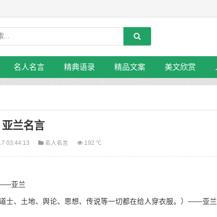
名人名言
精典语录
精品文案
美文欣赏
亚兰名言
17 03:44:13
名人名言
192 ℃
——亚兰
（卫道士、土地、舆论、思想、传说等一切都在给人穿衣服。）——亚兰