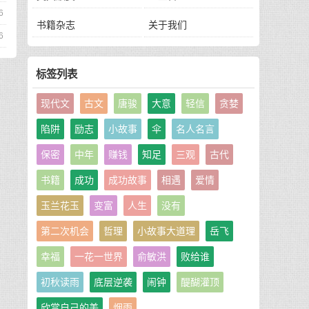
6
书籍杂志
关于我们
6
标签列表
现代文
古文
唐骏
大意
轻信
贪婪
陷阱
励志
小故事
伞
名人名言
保密
中年
赚钱
知足
三观
古代
书籍
成功
成功故事
相遇
爱情
玉兰花玉
变富
人生
没有
第二次机会
哲理
小故事大道理
岳飞
幸福
一花一世界
俞敏洪
败给谁
初秋读雨
底层逆袭
闹钟
醍醐灌顶
欣赏自己的美
烟雨