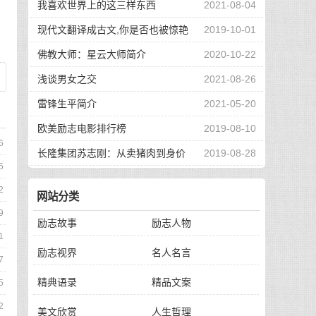
我喜欢世界上的这三样东西
2021-08-04
现代文翻译成古文,你是否也被惊艳
2019-10-01
到了
佛教大师：星云大师简介
2020-10-22
浅谈男女之交
2021-08-26
雷锋生平简介
2021-05-20
欧美励志电影排行榜
2019-08-10
6
长隆集团苏志刚：从卖猪肉到身价
2019-08-28
5
130亿，他的秘诀是？
2
网站分类
9
励志故事
励志人物
1
励志视界
名人名言
7
精典语录
精品文案
5
2
美文欣赏
人生哲理