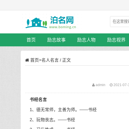
首页
励志故事
励志人物
励志视界
首页
>
名人名言
/ 正文
admin
2021-07-
书经名言
1、德无常师，主善为师。——书经
2、玩物丧志。——书经