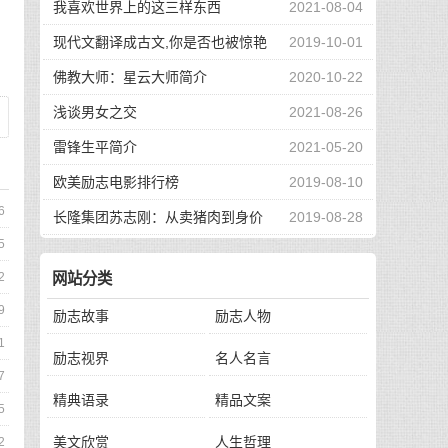
我喜欢世界上的这三样东西
2021-08-04
现代文翻译成古文,你是否也被惊艳
2019-10-01
到了
佛教大师：星云大师简介
2020-10-22
浅谈男女之交
2021-08-26
雷锋生平简介
2021-05-20
欧美励志电影排行榜
2019-08-10
6
长隆集团苏志刚：从卖猪肉到身价
2019-08-28
5
130亿，他的秘诀是？
网站分类
2
9
励志故事
励志人物
1
励志视界
名人名言
7
精典语录
精品文案
5
美文欣赏
人生哲理
2