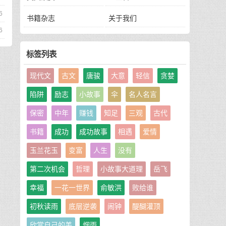
6
书籍杂志
关于我们
6
标签列表
现代文
古文
唐骏
大意
轻信
贪婪
陷阱
励志
小故事
伞
名人名言
保密
中年
赚钱
知足
三观
古代
书籍
成功
成功故事
相遇
爱情
玉兰花玉
变富
人生
没有
第二次机会
哲理
小故事大道理
岳飞
幸福
一花一世界
俞敏洪
败给谁
初秋读雨
底层逆袭
闹钟
醍醐灌顶
欣赏自己的美
烟雨