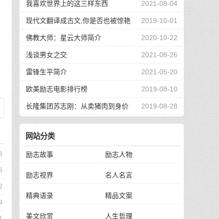
我喜欢世界上的这三样东西
2021-08-04
田
现代文翻译成古文,你是否也被惊艳
2019-10-01
到了
佛教大师：星云大师简介
2020-10-22
浅谈男女之交
2021-08-26
雷锋生平简介
2021-05-20
欧美励志电影排行榜
2019-08-10
长隆集团苏志刚：从卖猪肉到身价
2019-08-28
130亿，他的秘诀是？
网站分类
励志故事
励志人物
6
5
励志视界
名人名言
2
精典语录
精品文案
9
美文欣赏
人生哲理
1