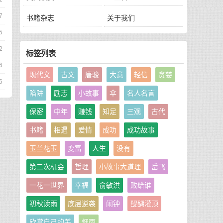
7
书籍杂志
关于我们
5
2
标签列表
6
现代文
古文
唐骏
大意
轻信
贪婪
6
陷阱
励志
小故事
伞
名人名言
保密
中年
赚钱
知足
三观
古代
书籍
相遇
爱情
成功
成功故事
玉兰花玉
变富
人生
没有
第二次机会
哲理
小故事大道理
岳飞
一花一世界
幸福
俞敏洪
败给谁
初秋读雨
底层逆袭
闹钟
醍醐灌顶
欣赏自己的美
烟雨