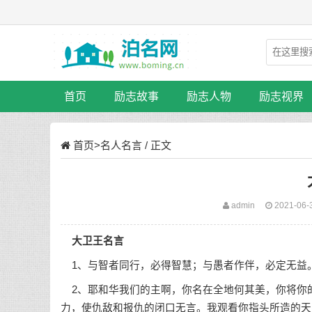
首页
励志故事
励志人物
励志视界
首页
>
名人名言
/ 正文
admin
2021-06-
大卫王名言
1、与智者同行，必得智慧；与愚者作伴，必定无益
2、耶和华我们的主啊，你名在全地何其美，你将你
力，使仇敌和报仇的闭口无言。我观看你指头所造的天