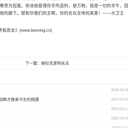
尊贵为冠冕。你派他管理你手所造的，使万物，就是一切的羊牛，
他的脚下。耶和华我们的主啊，你的名在全地何其美！——大卫王
(www.boming.cn)
下一篇：
赫拉克里特名言
2025-02-0
的回眸才换来今生的相遇
2023-03-2
2023-03-1
2022-04-2
2025-12-1