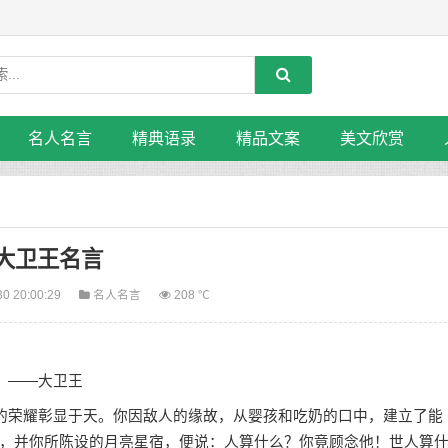
名人名言
精典语录
精品文案
美文欣赏
大卫王名言
30 20:00:29
名人名言
208 ℃
。——大卫王
的荣耀彰显于天。你因敌人的缘故，从婴孩和吃奶的口中，建立了能
，并你所陈设的月亮星宿，便说：人算什么？你竟顾念他！世人算