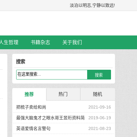
淡泊以明志,宁静以致远!
人生哲理
书籍杂志
关于我们
搜索
热门
随机
推荐
把梳子卖给和尚
2021-09-16
最强大脑鬼才之眼水哥王昱珩资料简
2019-06-19
介
英语爱情名言警句
2021-08-23
什