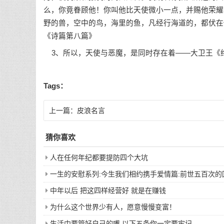
么，你竟眷顾他！你叫他比天使微小一点，并赐他荣耀
野的兽，空中的鸟，海里的鱼，凡经行海道的，都伏在
《诗篇第八篇》
3、所以，天使与恶魔，是同时存在着——大卫王《终极恶女》
Tags：
上一篇：
皮浪名言
猜你喜欢
人在任何年纪都要提防四个大坑
一生的安慰系列:今生我们相约携手爱情篇:前世五百次
中年以后 把这四样经营好 就是在赚钱
为什么这个世界少有人，愿意慢慢变富！
生活中要管好自己的嘴,以下五条你一定要牢记