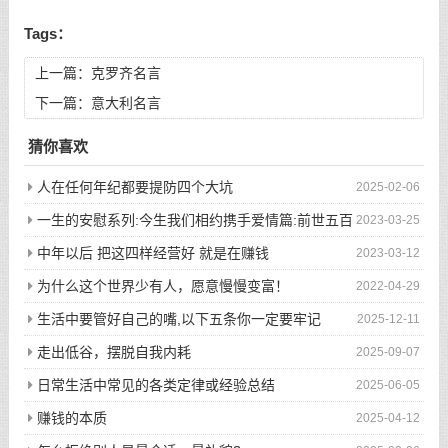
Tags：
上一篇：
克罗齐名言
下一篇：
意大利名言
猜你喜欢
人在任何年纪都要提防四个大坑
2025-02-06
一生的安慰系列:今生我们相约携手爱情篇:前世五百
2023-03-25
次的回眸才换来今生的相遇
中年以后 把这四样经营好 就是在赚钱
2023-03-12
为什么这个世界少有人，愿意慢慢变富！
2022-04-29
生活中要管好自己的嘴,以下五条你一定要牢记
2025-12-11
走出低谷，摆脱自我内耗
2025-09-07
日常生活中常见的各类定律或经验总结
2025-06-05
赚钱的本质
2025-04-12