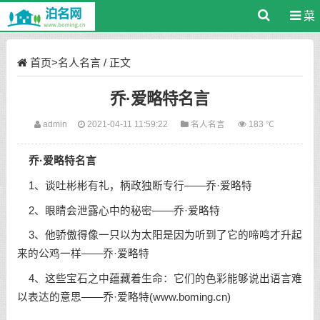
菜
单
首页
>
名人名言
/ 正文
乔·爱略特名言
admin
2021-04-11 11:59:22
名人名言
183 ℃
乔·爱略特名言
1、谈吐彬彬有礼，柄政独断专行——乔·爱略特
2、眼睛会泄露心中的秘密——乔·爱略特
3、他骄傲得像一只以为太阳是因为听到了它的啼鸣才升起
来的公鸡一样——乔·爱略特
4、这些宝石之中蕴藏着生命：它们的色彩能够说出语言难
以表达的意思——乔·爱略特(www.boming.cn)