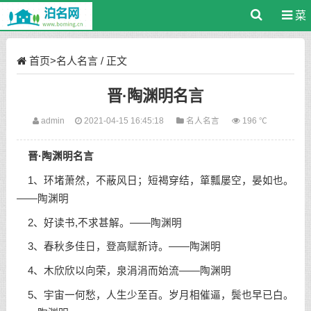
菜
单
首页
>
名人名言
/ 正文
晋·陶渊明名言
admin
2021-04-15 16:45:18
名人名言
196 ℃
晋·陶渊明名言
1、环堵萧然，不蔽风日；短褐穿结，箪瓢屡空，晏如也。
——陶渊明
2、好读书,不求甚解。——陶渊明
3、春秋多佳日，登高赋新诗。——陶渊明
4、木欣欣以向荣，泉涓涓而始流——陶渊明
5、宇宙一何愁，人生少至百。岁月相催逼，鬓也早已白。