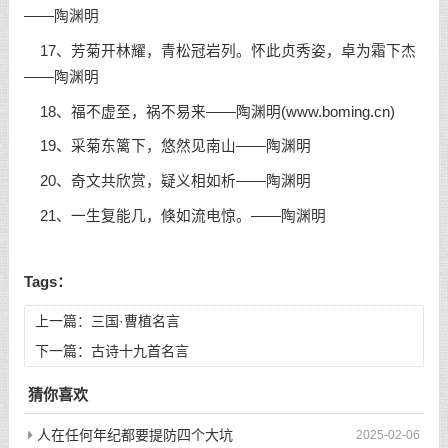
——陶渊明
17、芳菊开林耀，青松冠岩列。怀此贞秀姿，卓为霜下杰
——陶渊明
18、福不虚至，祸不易来——陶渊明(www.boming.cn)
19、采菊东篱下，悠然见南山——陶渊明
20、奇文共欣赏，疑义相如析——陶渊明
21、一生复能几，倏如流电惊。——陶渊明
Tags：
上一篇：
三国·曹植名言
下一篇：
古诗十九首名言
猜你喜欢
人在任何年纪都要提防四个大坑
2025-02-06