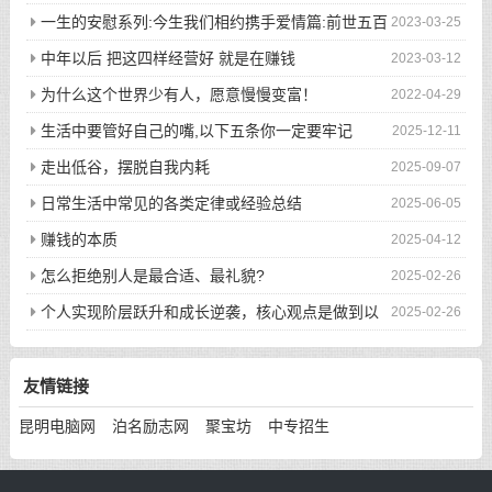
一生的安慰系列:今生我们相约携手爱情篇:前世五百
2023-03-25
次的回眸才换来今生的相遇
中年以后 把这四样经营好 就是在赚钱
2023-03-12
为什么这个世界少有人，愿意慢慢变富！
2022-04-29
生活中要管好自己的嘴,以下五条你一定要牢记
2025-12-11
走出低谷，摆脱自我内耗
2025-09-07
日常生活中常见的各类定律或经验总结
2025-06-05
赚钱的本质
2025-04-12
怎么拒绝别人是最合适、最礼貌?
2025-02-26
个人实现阶层跃升和成长逆袭，核心观点是做到以
2025-02-26
下八件事
友情链接
昆明电脑网
泊名励志网
聚宝坊
中专招生