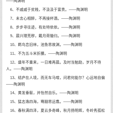
——陶渊明
6、不戚戚于贫贱，不汲汲于富贵。——陶渊明
7、未言心相醉，不再接杯酒。——陶渊明
8、步步寻往迹，有处特依依。——陶渊明
9、晨兴理荒秽，戴月荷锄归。——陶渊明
10、羁鸟恋旧林，池鱼思故渊。——陶渊明
11、不为五斗米折腰。——陶渊明
12、盛年不重来，一日难再晨。及时当勉励，岁月不待
人。——陶渊明
13、结庐在人境，而无车马喧，问君何能尔？心远地自偏
——陶渊明
14、黄发垂髫，并怡然自乐。——陶渊明
15、猛志逸四海，骞翮思远翥。——陶渊明
16、春秋满四泽，夏云多奇峰，秋月扬明辉，冬岭秀孤松