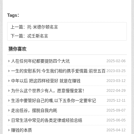
Tags：
上一篇：
托·米德尔顿名言
下一篇：
忒壬斯名言
猜你喜欢
人在任何年纪都要提防四个大坑
2025-02-06
一生的安慰系列:今生我们相约携手爱情篇:前世五百
2023-03-25
次的回眸才换来今生的相遇
中年以后 把这四样经营好 就是在赚钱
2023-03-12
为什么这个世界少有人，愿意慢慢变富！
2022-04-29
生活中要管好自己的嘴,以下五条你一定要牢记
2025-12-11
走出低谷，摆脱自我内耗
2025-09-07
日常生活中常见的各类定律或经验总结
2025-06-05
赚钱的本质
2025-04-12