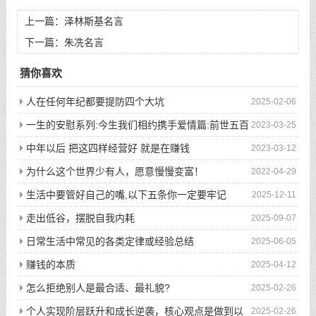
上一篇：
泽林斯基名言
下一篇：
朱冼名言
猜你喜欢
人在任何年纪都要提防四个大坑
2025-02-06
一生的安慰系列:今生我们相约携手爱情篇:前世五百
2023-03-25
次的回眸才换来今生的相遇
中年以后 把这四样经营好 就是在赚钱
2023-03-12
为什么这个世界少有人，愿意慢慢变富！
2022-04-29
生活中要管好自己的嘴,以下五条你一定要牢记
2025-12-11
走出低谷，摆脱自我内耗
2025-09-07
日常生活中常见的各类定律或经验总结
2025-06-05
赚钱的本质
2025-04-12
怎么拒绝别人是最合适、最礼貌?
2025-02-26
个人实现阶层跃升和成长逆袭，核心观点是做到以
2025-02-26