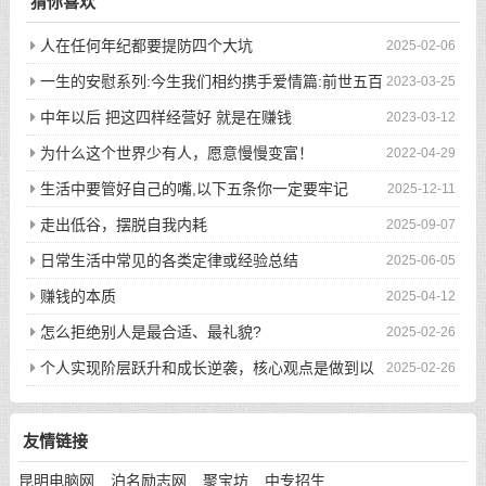
猜你喜欢
人在任何年纪都要提防四个大坑
2025-02-06
一生的安慰系列:今生我们相约携手爱情篇:前世五百
2023-03-25
次的回眸才换来今生的相遇
中年以后 把这四样经营好 就是在赚钱
2023-03-12
为什么这个世界少有人，愿意慢慢变富！
2022-04-29
生活中要管好自己的嘴,以下五条你一定要牢记
2025-12-11
走出低谷，摆脱自我内耗
2025-09-07
日常生活中常见的各类定律或经验总结
2025-06-05
赚钱的本质
2025-04-12
怎么拒绝别人是最合适、最礼貌?
2025-02-26
个人实现阶层跃升和成长逆袭，核心观点是做到以
2025-02-26
下八件事
友情链接
昆明电脑网
泊名励志网
聚宝坊
中专招生