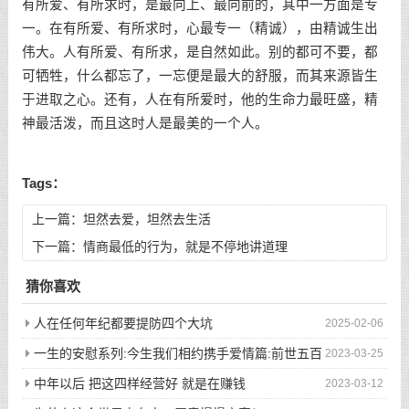
有所爱、有所求时，是最向上、最向前的，其中一方面是专
一。在有所爱、有所求时，心最专一（精诚），由精诚生出
伟大。人有所爱、有所求，是自然如此。别的都可不要，都
可牺牲，什么都忘了，一忘便是最大的舒服，而其来源皆生
于进取之心。还有，人在有所爱时，他的生命力最旺盛，精
神最活泼，而且这时人是最美的一个人。
Tags：
上一篇：
坦然去爱，坦然去生活
下一篇：
情商最低的行为，就是不停地讲道理
猜你喜欢
人在任何年纪都要提防四个大坑
2025-02-06
一生的安慰系列:今生我们相约携手爱情篇:前世五百
2023-03-25
次的回眸才换来今生的相遇
中年以后 把这四样经营好 就是在赚钱
2023-03-12