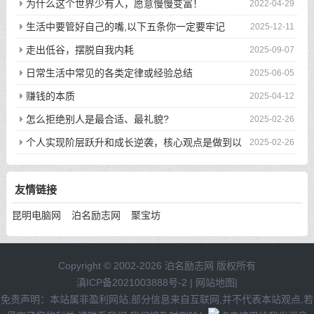
为什么这个世界少有人，愿意慢慢变富！
2022-04-29
生活中要管好自己的嘴,以下五条你一定要牢记
2025-12-11
走出低谷，摆脱自我内耗
2025-09-07
日常生活中常见的各类定律或经验总结
2025-06-05
赚钱的本质
2025-04-12
怎么拒绝别人是最合适、最礼貌?
2025-02-26
个人实现阶层跃升和成长逆袭，核心观点是做到以
2025-02-26
下八件事
友情链接
昆明电脑网
泊名励志网
聚宝坊
Copyright © 2002-2026 泊名励志网 版权所有
滇ICP备2021003888号-2
|
网站地图
|
免责声明：本站属非盈利网站,部分信息来自互联网,并不代表本站观点,若