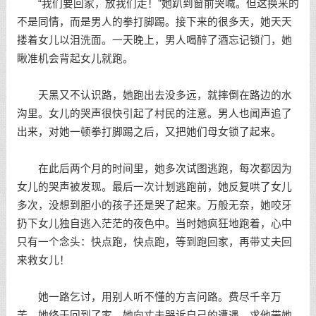
“我们要回家，放我们走！”她趴到窗前哭喊。但这换来的
不是同情，而是男人的拳打脚踢。接下来的很多天，她天天
搂着女儿以泪洗面。一天晚上，男人喝醉了酒忘记锁门，她
瞅准机会背起女儿就跑。
天黑又不认识路，她跑出去没多远，就摔倒在路边的水
沟里。女儿的哭声很快引起了村民的注意。男人也闻声追了
出来，对她一顿拳打脚踢之后，又把她们母女锁了起来。
在此后两个月的时间里，她多次试图逃跑，每次都因为
女儿的哭声被发现。最后一次计划逃跑前，她反复哄了女儿
多次，没想到胆小的孩子还是哭了起来。万般无奈，她咬牙
扔下女儿独自逃入茫茫的夜色中。当时她疯狂地跑着，心中
只有一个念头：快点跑，快点跑，等到跑回家，再带丈夫回
来救女儿！
她一路乞讨，用别人听不懂的方言问路。费尽千辛万
苦，她终于回到了家。她向丈夫哭诉自己的遭遇，求他带她