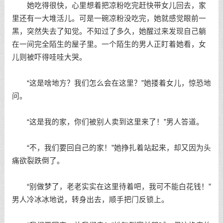
她吃得很快，心里想着把凉粉吃完赶快带女儿回去，家
里还有一大堆活儿。可是一碗凉粉没吃完，她就感觉眼前一
黑，突然失去了知觉。不知过了多久，她醒过来发现自己躺
在一间完全陌生的屋子里。一个陌生的男人正盯着她看，女
儿则被吓得哇哇大哭。
“这是啥地方？我们怎么会在这里？”她搂着女儿，惊恐地
问。
“这是我的家，你们被别人卖到这里来了！”男人答道。
“不，我们要回自己的家！”她挣扎着站起来，却又因为头
痛欲裂跌倒了。
“别做梦了，老老实实在这里待着吧，我可不能白花钱！”
男人冷冰冰地说，转身出去，顺手把门反锁上。