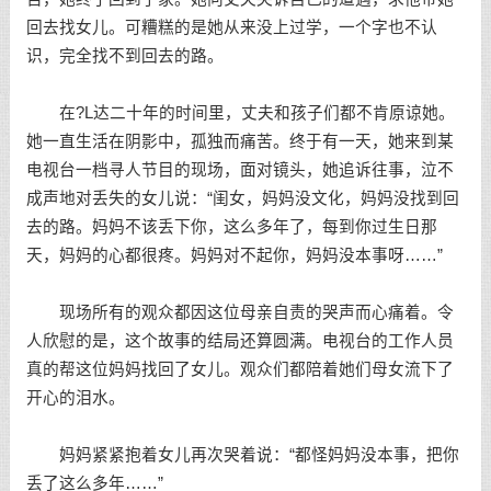
回去找女儿。可糟糕的是她从来没上过学，一个字也不认
识，完全找不到回去的路。
在?L达二十年的时间里，丈夫和孩子们都不肯原谅她。
她一直生活在阴影中，孤独而痛苦。终于有一天，她来到某
电视台一档寻人节目的现场，面对镜头，她追诉往事，泣不
成声地对丢失的女儿说：“闺女，妈妈没文化，妈妈没找到回
去的路。妈妈不该丢下你，这么多年了，每到你过生日那
天，妈妈的心都很疼。妈妈对不起你，妈妈没本事呀……”
现场所有的观众都因这位母亲自责的哭声而心痛着。令
人欣慰的是，这个故事的结局还算圆满。电视台的工作人员
真的帮这位妈妈找回了女儿。观众们都陪着她们母女流下了
开心的泪水。
妈妈紧紧抱着女儿再次哭着说：“都怪妈妈没本事，把你
丢了这么多年……”