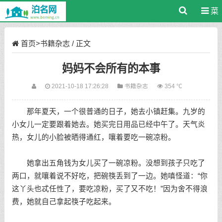
菜
单
首页
>
书籍杂志
/ 正文
妈妈不会所有的本事
2021-10-18 17:26:28
书籍杂志
354 ℃
那年夏天，一个很普通的日子，她去小镇赶集。九岁的
小女儿一定要跟着她去。她买完日用品已经中午了。天气炎
热，女儿的小脸被晒得通红，嚷着要吃一碗凉粉。
她拿出五角钱为女儿买了一碗凉粉。没想到孩子只吃了
两口，就嚷着说不好吃，把碗筷丢到了一边。她嗔怪道：“你
这丫头也忒任性了，要吃凉粉，买了又不吃！”因为舍不得浪
费，她就自己拿起筷子吃起来。