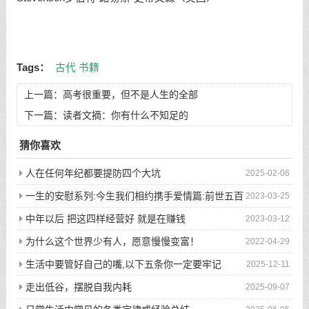
Tags：
古代
书籍
上一篇：
高考很重要，但不是人生的全部
下一篇：
读者文摘：你有什么不知足的
猜你喜欢
人在任何年纪都要提防四个大坑
2025-02-06
一生的安慰系列:今生我们相约携手爱情篇:前世五百
2023-03-25
次的回眸才换来今生的相遇
中年以后 把这四样经营好 就是在赚钱
2023-03-12
为什么这个世界少有人，愿意慢慢变富！
2022-04-29
生活中要管好自己的嘴,以下五条你一定要牢记
2025-12-11
走出低谷，摆脱自我内耗
2025-09-07