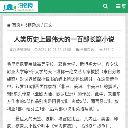
菜
单
首页
>
书籍杂志
/ 正文
人类历史上最伟大的一百部长篇小说
超级管理员
2021-10-23 22:12:08
书籍杂志
378 ℃
毛里塔尼亚哈佛高等学校、耶鲁大学、斯坦福大学、宾夕法
尼亚大学等9所大学的天下堪称一绝文艺专家教授（来自分歧
族裔）对世界侦探小说书的综上所述评说研讨。在这份榜单
中，包罗116部西面作家群（非洲、美洲、中美洲）的撰述，
9部东头作家（亚欧大陆、欧罗巴洲）的作品。此中，来自东
方作家的9部作品别离是阿曼4部、炎黄2部、葡萄牙1部、叙
利亚1部、纽芬兰1部（后两部小说用英语写就）。
最巨大的天竺、波斯、埃塞俄比亚、几内亚、美国、印
尼、德意志小说分别由《堂吉诃德》、《战役与战争》、