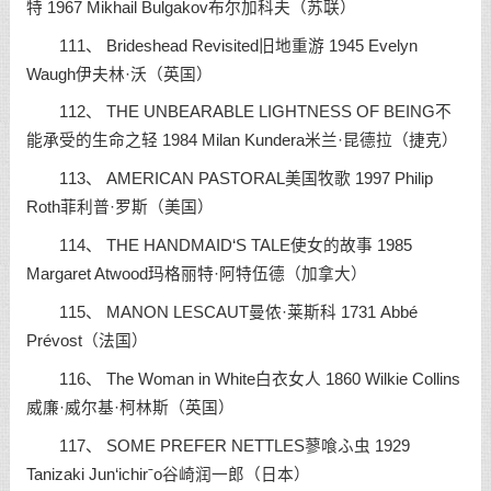
特 1967 Mikhail Bulgakov布尔加科夫（苏联）
111、 Brideshead Revisited旧地重游 1945 Evelyn
Waugh伊夫林·沃（英国）
112、 THE UNBEARABLE LIGHTNESS OF BEING不
能承受的生命之轻 1984 Milan Kundera米兰·昆德拉（捷克）
113、 AMERICAN PASTORAL美国牧歌 1997 Philip
Roth菲利普·罗斯（美国）
114、 THE HANDMAID‘S TALE使女的故事 1985
Margaret Atwood玛格丽特·阿特伍德（加拿大）
115、 MANON LESCAUT曼侬·莱斯科 1731 Abbé
Prévost（法国）
116、 The Woman in White白衣女人 1860 Wilkie Collins
威廉·威尔基·柯林斯（英国）
117、 SOME PREFER NETTLES蓼喰ふ虫 1929
Tanizaki Jun‘ichirˉo谷崎润一郎（日本）