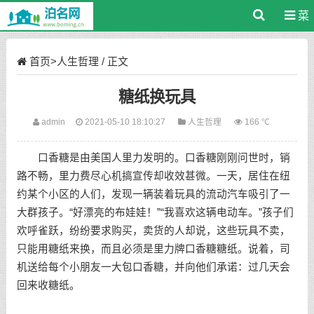
菜
单
首页
>
人生哲理
/ 正文
糖纸换玩具
admin
2021-05-10 18:10:27
人生哲理
166 ℃
口香糖是由美国人里力发明的。口香糖刚刚问世时，销
路不畅，里力费尽心机搞宣传却收效甚微。一天，居住在纽
约某个小区的人们，发现一辆装着玩具的流动汽车吸引了一
大群孩子。“好漂亮的布娃娃！”“我喜欢这辆电动车。”孩子们
欢呼雀跃，纷纷要求购买，卖货的人却说，这些玩具不卖，
只能用糖纸来换，而且必须是里力牌口香糖糖纸。说着，司
机送给每个小朋友一大包口香糖，并向他们承诺：过几天会
回来收糖纸。