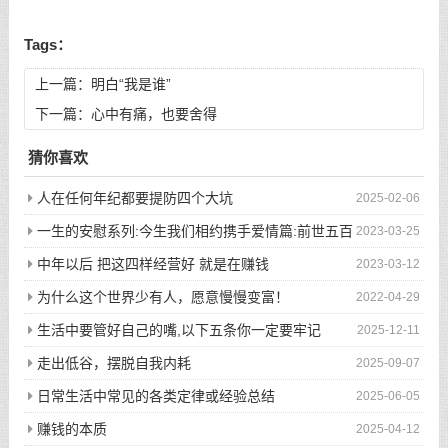
Tags：
上一篇：
明白“我是谁”
下一篇：
心中有痛，也要舍得
猜你喜欢
人在任何年纪都要提防四个大坑
2025-02-06
一生的安慰系列:今生我们相约携手爱情篇:前世五百
2023-03-25
次的回眸才换来今生的相遇
中年以后 把这四样经营好 就是在赚钱
2023-03-12
为什么这个世界少有人，愿意慢慢变富！
2022-04-29
生活中要管好自己的嘴,以下五条你一定要牢记
2025-12-11
走出低谷，摆脱自我内耗
2025-09-07
日常生活中常见的各类定律或经验总结
2025-06-05
赚钱的本质
2025-04-12