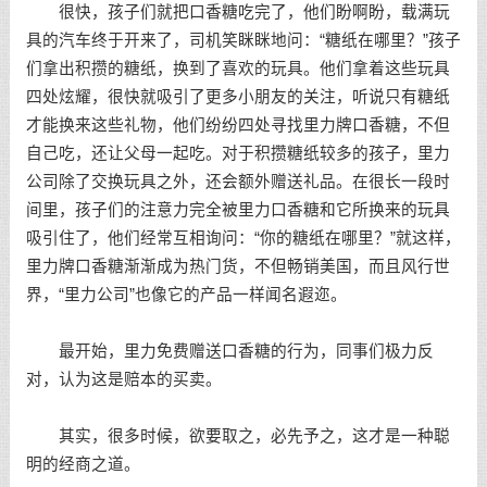
很快，孩子们就把口香糖吃完了，他们盼啊盼，载满玩
具的汽车终于开来了，司机笑眯眯地问：“糖纸在哪里？”孩子
们拿出积攒的糖纸，换到了喜欢的玩具。他们拿着这些玩具
四处炫耀，很快就吸引了更多小朋友的关注，听说只有糖纸
才能换来这些礼物，他们纷纷四处寻找里力牌口香糖，不但
自己吃，还让父母一起吃。对于积攒糖纸较多的孩子，里力
公司除了交换玩具之外，还会额外赠送礼品。在很长一段时
间里，孩子们的注意力完全被里力口香糖和它所换来的玩具
吸引住了，他们经常互相询问：“你的糖纸在哪里？”就这样，
里力牌口香糖渐渐成为热门货，不但畅销美国，而且风行世
界，“里力公司”也像它的产品一样闻名遐迩。
最开始，里力免费赠送口香糖的行为，同事们极力反
对，认为这是赔本的买卖。
其实，很多时候，欲要取之，必先予之，这才是一种聪
明的经商之道。