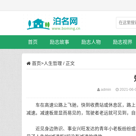
首页
励志故事
励志人物
励志视界
首页
>
人生哲理
/ 正文
admin
2021-06-
车在高速公路上飞驰，快到收费站或休息区，路上就
减速。减速板是显而易见的，驾驶者老远就可见到，自
近见身边熟识、事业兴旺发达的青年小老板纷纷或车