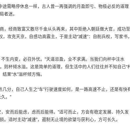
中途需略停休息一样，古人曾一再强调的月盈即亏、物极必反的道理
局者迷。
，经商致富又散尽千金从头再来，其中拒绝入朝廷做大官，成功
兵权，攻克天京，自感功高震主，于是主动“减速”：自削兵权，写家书
不生内变，必召外忧。”天道忌盈，业不求满。当我们向杯中注水
，则杯倾水溢。这是简单的道理，但生活中的人们往往并不知自己“
，结果“水”溢杯倾方悔。
几分，自己人生之“车”行驶速度如何，是一路高速不止，还是有快
久。”
，安而后能虑，虑而后能得。”适可而止，方会有稳定发展、持久发
损。适时主动“减速”，遏制无止境的欲望与获利心，方可长久。