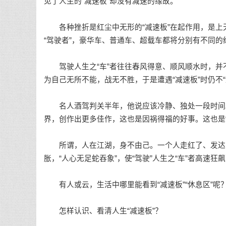
见了人生的“减速板”却没有减速的缘故。
各种挫折是红尘中无形的“减速板”在起作用，是上天
“驾驶者”，豪华车、普通车、超载车都将分别有不同的
驾驶人生之“车”者往往春风得意、顺风顺水时，并不
为自己无所不能，战无不胜，于是遭遇“减速板”时仍不
名人酒驾判关半年，他说应该冷静、独处一段时间。
界，创作出更多佳作，这也是因祸得福的好事。这也是“
所谓，人在江湖，身不由己。一个人走红了、发达了
胀，“人心无足蛇吞象”，使“驾驶”人生之“车”者高速狂
有人或云，生活中哪里能看到“减速板”“休息区”呢？
怎样认识、看清人生“减速板”？