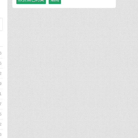
6
5
2
9
1
7
5
2
6