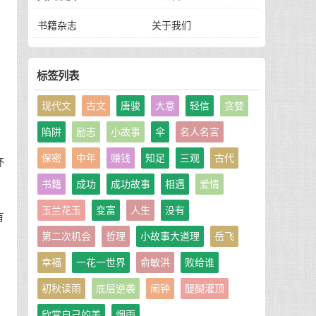
书籍杂志
关于我们
至
标签列表
，
现代文
古文
唐骏
大意
轻信
贪婪
陷阱
励志
小故事
伞
名人名言
保密
中年
赚钱
知足
三观
古代
杯
书籍
成功
成功故事
相遇
爱情
玉兰花玉
变富
人生
没有
有
第二次机会
哲理
小故事大道理
岳飞
幸福
一花一世界
俞敏洪
败给谁
初秋读雨
底层逆袭
闹钟
醍醐灌顶
欣赏自己的美
烟雨