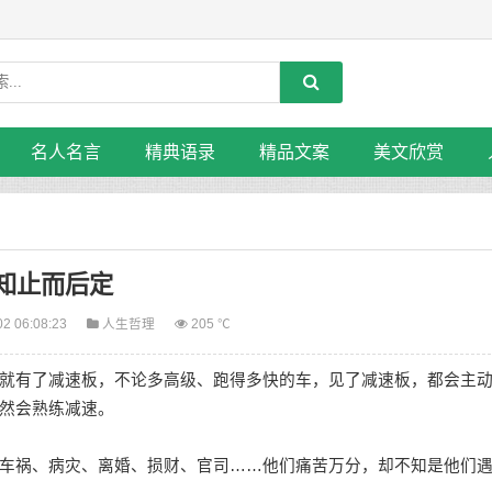
名人名言
精典语录
精品文案
美文欣赏
知止而后定
02 06:08:23
人生哲理
205 ℃
有了减速板，不论多高级、跑得多快的车，见了减速板，都会主
然会熟练减速。
祸、病灾、离婚、损财、官司……他们痛苦万分，却不知是他们