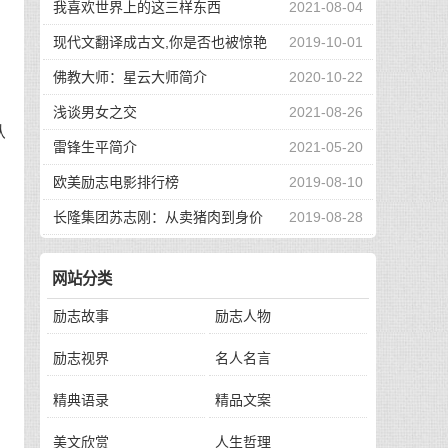
我喜欢世界上的这三样东西
2021-08-04
现代文翻译成古文,你是否也被惊艳
2019-10-01
的
到了
佛教大师：星云大师简介
2020-10-22
浅谈男女之交
2021-08-26
认
雷锋生平简介
2021-05-20
欧美励志电影排行榜
2019-08-10
长隆集团苏志刚：从卖猪肉到身价
2019-08-28
130亿，他的秘诀是？
网站分类
膨
励志故事
励志人物
励志视界
名人名言
精典语录
精品文案
美文欣赏
人生哲理