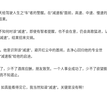
给驾驶人生之“车”者的警醒。在“减速板”面前，高速、中速、慢速
结果。
知何时该“减速”，即使有智者提醒，也不会在意，仍会高歌猛进，
“减速”，结果招来灾祸。
他意识到该“减速”，避开红尘中的嚣闹，去净心回归他的专业世
减速板”给他的启迪。
，少不了酒席应酬，朋友致贺。一个人事业成功了，少不了欲望
飙而不知遏止。
如真能看得见它，我当然知道“减速”。关键是没有啊！