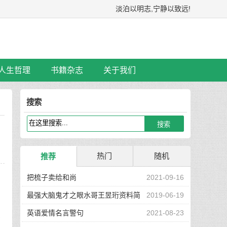
淡泊以明志,宁静以致远!
人生哲理
书籍杂志
关于我们
搜索
热门
随机
推荐
动
把梳子卖给和尚
2021-09-16
最强大脑鬼才之眼水哥王昱珩资料简
2019-06-19
介
英语爱情名言警句
2021-08-23
遇