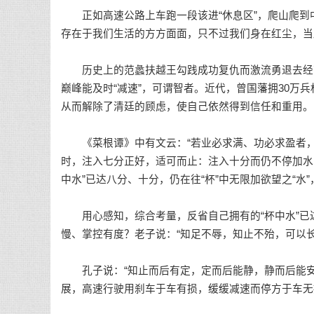
正如高速公路上车跑一段该进“休息区”，爬山爬到
存在于我们生活的方方面面，只不过我们身在红尘，当
历史上的范蠡扶越王勾践成功复仇而激流勇退去经商
巅峰能及时“减速”，可谓智者。近代，曾国藩拥30万
从而解除了清廷的顾虑，使自己依然得到信任和重用。
《菜根谭》中有文云：“若业必求满、功必求盈者，
时，注入七分正好，适可而止：注入十分而仍不停加水
中水”已达八分、十分，仍在往“杯”中无限加欲望之“水”
用心感知，综合考量，反省自己拥有的“杯中水”已达
慢、掌控有度？老子说：“知足不辱，知止不殆，可以长
孔子说：“知止而后有定，定而后能静，静而后能安
展，高速行驶用刹车于车有损，缓缓减速而停方于车无