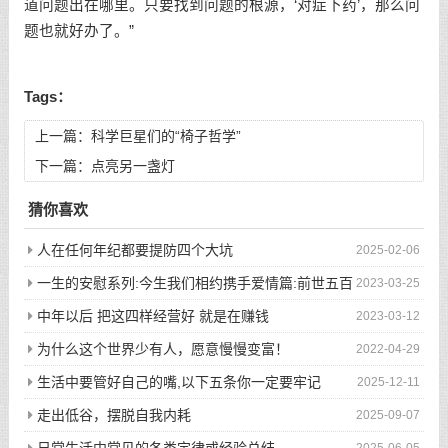
道问题出在哪里。只要找到问题的根源，‘对症下药’，那么问
题也就好办了。”
Tags：
上一篇：
科学巨星们的“椅子哲学”
下一篇：
点亮另一盏灯
猜你喜欢
人在任何年纪都要提防四个大坑
2025-02-06
一生的安慰系列:今生我们相约携手爱情篇:前世五百
2023-03-25
次的回眸才换来今生的相遇
中年以后 把这四样经营好 就是在赚钱
2023-03-12
为什么这个世界少有人，愿意慢慢变富！
2022-04-29
生活中要管好自己的嘴,以下五条你一定要牢记
2025-12-11
走出低谷，摆脱自我内耗
2025-09-07