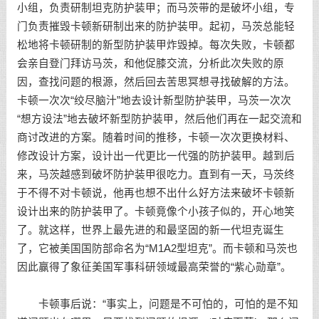
小组，负责研制坦克防护装甲；而马茨带的是破坏小组，专
门负责摧毁卡顿新研制出来的防护装甲。起初，马茨总能轻
松地将卡顿研制的新型防护装甲炸毁掉。每次失败，卡顿都
会亲自登门拜访马茨，和他促膝交流，分析此次失败的原
因，查找问题的根源，然后回去苦思冥想寻找破解的方法。
卡顿一次次“绞尽脑汁”地去设计新型防护装甲，马茨一次次
“想方设法”地去破坏新型防护装甲，然后他们再在一起交流和
商讨改进的方案。随着时间的推移，卡顿一次次更换材料、
修改设计方案，设计出一代更比一代强的防护装甲。越到后
来，马茨越感到破坏防护装甲很吃力。直到有一天，马茨终
于不得不对卡顿说，他再也想不出什么好方法来破坏卡顿新
设计出来的防护装甲了。卡顿竟像个小孩子似的，开心地笑
了。就这样，世界上最先进的和最坚固的新一代坦克诞生
了，它被美国国防部命名为“M1A2型坦克”。而卡顿和马茨也
因此赢得了象征美国军事科研领域最高荣誉的“紫心勋章”。
卡顿事后说：“事实上，问题是不可怕的，可怕的是不知