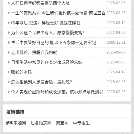
人在任何年纪都要提防四个大坑
2025-02-06
一生的安慰系列:今生我们相约携手爱情篇:前世五百
2023-03-25
次的回眸才换来今生的相遇
中年以后 把这四样经营好 就是在赚钱
2023-03-12
为什么这个世界少有人，愿意慢慢变富！
2022-04-29
生活中要管好自己的嘴,以下五条你一定要牢记
2025-12-11
走出低谷，摆脱自我内耗
2025-09-07
日常生活中常见的各类定律或经验总结
2025-06-05
赚钱的本质
2025-04-12
怎么拒绝别人是最合适、最礼貌?
2025-02-26
个人实现阶层跃升和成长逆袭，核心观点是做到以
2025-02-26
下八件事
友情链接
昆明电脑网
泊名励志网
聚宝坊
中专招生