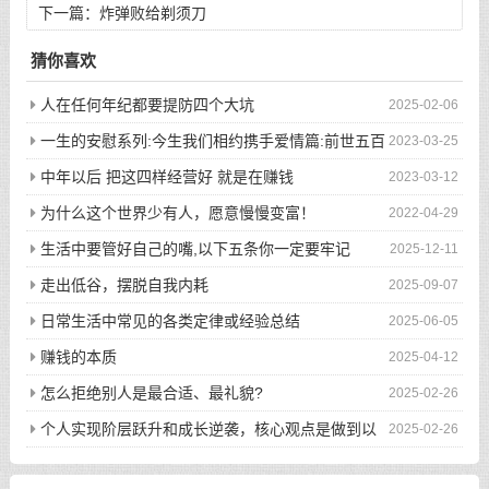
下一篇：
炸弹败给剃须刀
猜你喜欢
人在任何年纪都要提防四个大坑
2025-02-06
一生的安慰系列:今生我们相约携手爱情篇:前世五百
2023-03-25
次的回眸才换来今生的相遇
中年以后 把这四样经营好 就是在赚钱
2023-03-12
为什么这个世界少有人，愿意慢慢变富！
2022-04-29
生活中要管好自己的嘴,以下五条你一定要牢记
2025-12-11
走出低谷，摆脱自我内耗
2025-09-07
日常生活中常见的各类定律或经验总结
2025-06-05
赚钱的本质
2025-04-12
怎么拒绝别人是最合适、最礼貌?
2025-02-26
个人实现阶层跃升和成长逆袭，核心观点是做到以
2025-02-26
下八件事