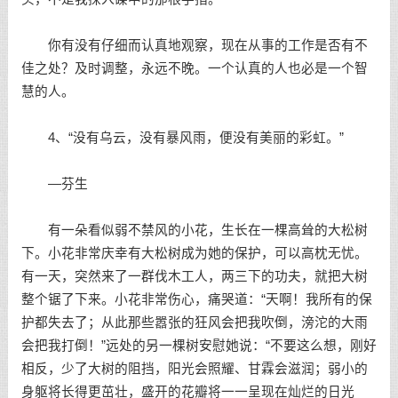
你有没有仔细而认真地观察，现在从事的工作是否有不
佳之处？及时调整，永远不晚。一个认真的人也必是一个智
慧的人。
4、“没有乌云，没有暴风雨，便没有美丽的彩虹。”
—芬生
有一朵看似弱不禁风的小花，生长在一棵高耸的大松树
下。小花非常庆幸有大松树成为她的保护，可以高枕无忧。
有一天，突然来了一群伐木工人，两三下的功夫，就把大树
整个锯了下来。小花非常伤心，痛哭道：“天啊！我所有的保
护都失去了；从此那些嚣张的狂风会把我吹倒，滂沱的大雨
会把我打倒！”远处的另一棵树安慰她说：“不要这么想，刚好
相反，少了大树的阻挡，阳光会照耀、甘霖会滋润；弱小的
身躯将长得更茁壮，盛开的花瓣将一一呈现在灿烂的日光