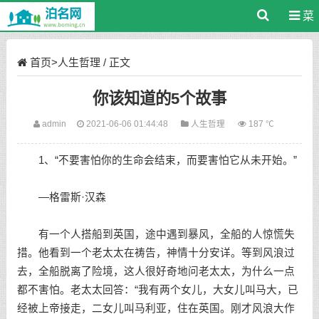
菜
单
首页
>
人生哲理
/ 正文
你该知道的5个故事
admin
2021-06-06 01:44:48
人生哲理
187 ℃
1、“不要害怕你的生命会结束，而要害怕它从未开始。”
—格雷斯·汉森
有一个人搭船到英国，途中遇到暴风，全船的人惊慌失
措。他看到一个老太太在祷告，神情十分安详。等到风浪过
去，全船脱离了险境，这人很好奇地问老太太，为什么一点
都不害怕。老太太回答：“我有两个女儿，大女儿叫马大，已
经被上帝接走，二女儿叫马利亚，住在英国。刚才风浪大作