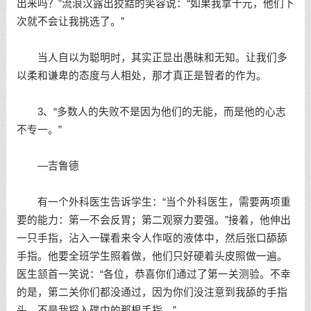
出来吗？”流浪汉露出狡黠的笑容说：“如果我拿十元，他们下
次就不会让我挑选了。”
当人自以为聪明时，其实正显出愚昧和无知。让我们多
以柔和谦卑的态度与人相处，那才真正是智者的作为。
3、“多数人的失败不是因为他们的无能，而是他的心志
不专一。”
—吉鲁德
有一个外科医生告诉学生：“当个外科医生，需要两项重
要的能力：第一不会反胃；第二观察力要强。”接着，他伸出
一只手指，沾入一碟看来令人作呕的液体中，然后张口舔舔
手指。他要全班学生照着做，他们只好硬着头皮照做一遍。
医生颔首一笑说：“各位，恭喜你们通过了第一关测验。不幸
的是，第二关你们都没通过，因为你们没注意到我舔的手指
头，不是我探入碟中的那根手指。”