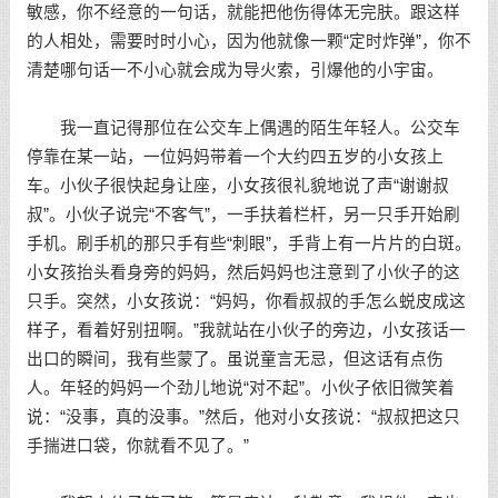
敏感，你不经意的一句话，就能把他伤得体无完肤。跟这样
的人相处，需要时时小心，因为他就像一颗“定时炸弹”，你不
清楚哪句话一不小心就会成为导火索，引爆他的小宇宙。
我一直记得那位在公交车上偶遇的陌生年轻人。公交车
停靠在某一站，一位妈妈带着一个大约四五岁的小女孩上
车。小伙子很快起身让座，小女孩很礼貌地说了声“谢谢叔
叔”。小伙子说完“不客气”，一手扶着栏杆，另一只手开始刷
手机。刷手机的那只手有些“刺眼”，手背上有一片片的白斑。
小女孩抬头看身旁的妈妈，然后妈妈也注意到了小伙子的这
只手。突然，小女孩说：“妈妈，你看叔叔的手怎么蜕皮成这
样子，看着好别扭啊。”我就站在小伙子的旁边，小女孩话一
出口的瞬间，我有些蒙了。虽说童言无忌，但这话有点伤
人。年轻的妈妈一个劲儿地说“对不起”。小伙子依旧微笑着
说：“没事，真的没事。”然后，他对小女孩说：“叔叔把这只
手揣进口袋，你就看不见了。”