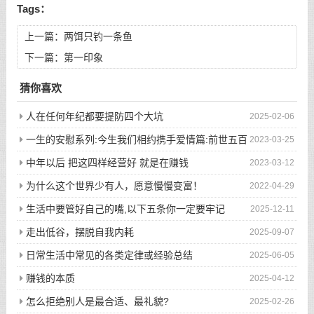
Tags：
上一篇：
两饵只钓一条鱼
下一篇：
第一印象
猜你喜欢
人在任何年纪都要提防四个大坑
2025-02-06
一生的安慰系列:今生我们相约携手爱情篇:前世五百
2023-03-25
次的回眸才换来今生的相遇
中年以后 把这四样经营好 就是在赚钱
2023-03-12
为什么这个世界少有人，愿意慢慢变富！
2022-04-29
生活中要管好自己的嘴,以下五条你一定要牢记
2025-12-11
走出低谷，摆脱自我内耗
2025-09-07
日常生活中常见的各类定律或经验总结
2025-06-05
赚钱的本质
2025-04-12
怎么拒绝别人是最合适、最礼貌?
2025-02-26