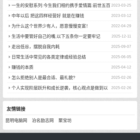
一生的安慰系列:今生我们相约携手爱情篇:前世五百
2023-03-25
次的回眸才换来今生的相遇
中年以后 把这四样经营好 就是在赚钱
2023-03-12
为什么这个世界少有人，愿意慢慢变富！
2022-04-29
生活中要管好自己的嘴,以下五条你一定要牢记
2025-12-11
走出低谷，摆脱自我内耗
2025-09-07
日常生活中常见的各类定律或经验总结
2025-06-05
赚钱的本质
2025-04-12
怎么拒绝别人是最合适、最礼貌?
2025-02-26
个人实现阶层跃升和成长逆袭，核心观点是做到以
2025-02-26
下八件事
友情链接
昆明电脑网
泊名励志网
聚宝坊