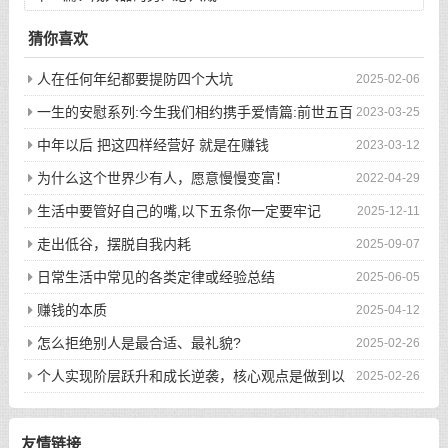
猜你喜欢
人在任何年纪都要提防四个大坑
2025-02-06
一生的安慰系列:今生我们相约携手爱情篇:前世五百
2023-03-25
次的回眸才换来今生的相遇
中年以后 把这四样经营好 就是在赚钱
2023-03-12
为什么这个世界少有人，愿意慢慢变富！
2022-04-29
生活中要管好自己的嘴,以下五条你一定要牢记
2025-12-11
走出低谷，摆脱自我内耗
2025-09-07
日常生活中常见的各类定律或经验总结
2025-06-05
赚钱的本质
2025-04-12
怎么拒绝别人是最合适、最礼貌?
2025-02-26
个人实现阶层跃升和成长逆袭，核心观点是做到以
2025-02-26
下八件事
友情链接