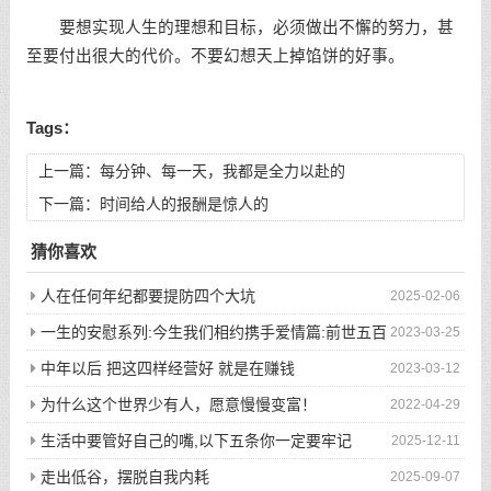
要想实现人生的理想和目标，必须做出不懈的努力，甚
至要付出很大的代价。不要幻想天上掉馅饼的好事。
Tags：
上一篇：
每分钟、每一天，我都是全力以赴的
下一篇：
时间给人的报酬是惊人的
猜你喜欢
人在任何年纪都要提防四个大坑
2025-02-06
一生的安慰系列:今生我们相约携手爱情篇:前世五百
2023-03-25
次的回眸才换来今生的相遇
中年以后 把这四样经营好 就是在赚钱
2023-03-12
为什么这个世界少有人，愿意慢慢变富！
2022-04-29
生活中要管好自己的嘴,以下五条你一定要牢记
2025-12-11
走出低谷，摆脱自我内耗
2025-09-07