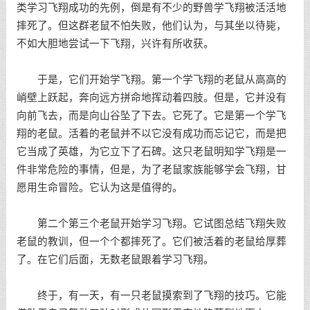
类学习飞翔成功的先例，倒是有不少的野兽学飞翔被活活地
摔死了。但这群老鼠不怕失败，他们认为，与其坐以待毙，
不如大胆地尝试一下飞翔，兴许有所收获。
于是，它们开始学飞翔。第一个学飞翔的老鼠从高高的
峭壁上跃起，奔向远方拼命地挥动着四肢。但是，它并没有
向前飞去，而是向山谷坠了下去。它死了。它是第一个学飞
翔的老鼠。活着的老鼠并不以它没有成功而忘记它，而是把
它当成了英雄，为它立下了石碑。这只老鼠明知学飞翔是一
件非常危险的事情，但是，为了老鼠家族能够学会飞翔，甘
愿用生命冒险。它认为这是值得的。
第二个第三个老鼠开始学习飞翔。它试图总结飞翔失败
老鼠的教训，但一个个都摔死了。它们被活着的老鼠给厚葬
了。在它们后面，无数老鼠跟着学习飞翔。
终于，有一天，有一只老鼠摸索到了飞翔的技巧。它能