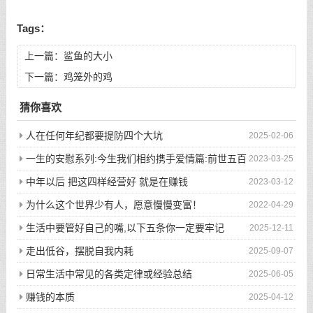
Tags：
上一篇：
鲨鱼的大小
下一篇：
鸡笼外的鸡
猜你喜欢
人在任何年纪都要提防四个大坑
2025-02-06
一生的安慰系列:今生我们相约携手爱情篇:前世五百
2023-03-25
次的回眸才换来今生的相遇
中年以后 把这四样经营好 就是在赚钱
2023-03-12
为什么这个世界少有人，愿意慢慢变富！
2022-04-29
生活中要管好自己的嘴,以下五条你一定要牢记
2025-12-11
走出低谷，摆脱自我内耗
2025-09-07
日常生活中常见的各类定律或经验总结
2025-06-05
赚钱的本质
2025-04-12