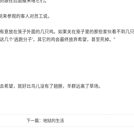
员跟在后面撒米喂它们。
前来参观的客人对员工说。
有意放在笼子外面的几只鸡。如果关在笼子里的那些家伙看不到几
几个‘逃跑分子’，其它的鸡会最终放弃希望，甚至死掉。”
希望，就好比鸟儿没有了翅膀，羊群远离了草场。
下一篇：
地狱的生活