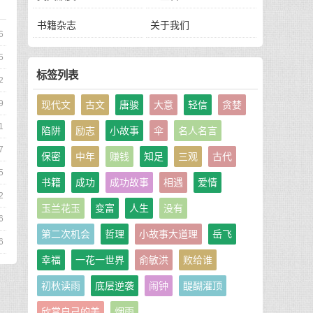
书籍杂志
关于我们
6
5
标签列表
2
9
现代文
古文
唐骏
大意
轻信
贪婪
1
陷阱
励志
小故事
伞
名人名言
7
保密
中年
赚钱
知足
三观
古代
5
书籍
成功
成功故事
相遇
爱情
2
玉兰花玉
变富
人生
没有
6
第二次机会
哲理
小故事大道理
岳飞
6
幸福
一花一世界
俞敏洪
败给谁
初秋读雨
底层逆袭
闹钟
醍醐灌顶
欣赏自己的美
烟雨