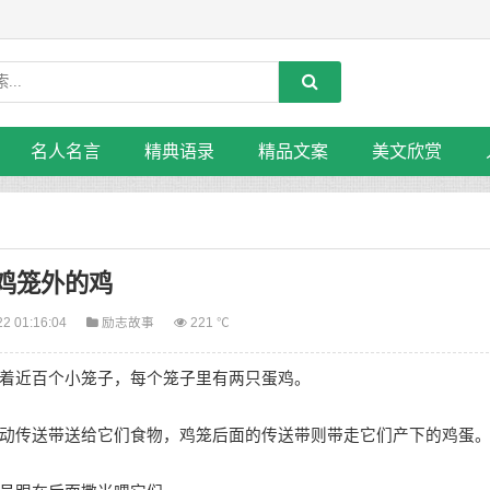
名人名言
精典语录
精品文案
美文欣赏
鸡笼外的鸡
22 01:16:04
励志故事
221 ℃
着近百个小笼子，每个笼子里有两只蛋鸡。
传送带送给它们食物，鸡笼后面的传送带则带走它们产下的鸡蛋