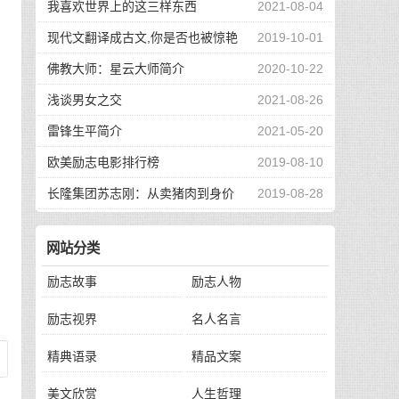
我喜欢世界上的这三样东西
2021-08-04
现代文翻译成古文,你是否也被惊艳
2019-10-01
到了
佛教大师：星云大师简介
2020-10-22
只
浅谈男女之交
2021-08-26
雷锋生平简介
2021-05-20
欧美励志电影排行榜
2019-08-10
长隆集团苏志刚：从卖猪肉到身价
2019-08-28
130亿，他的秘诀是？
网站分类
励志故事
励志人物
励志视界
名人名言
精典语录
精品文案
美文欣赏
人生哲理