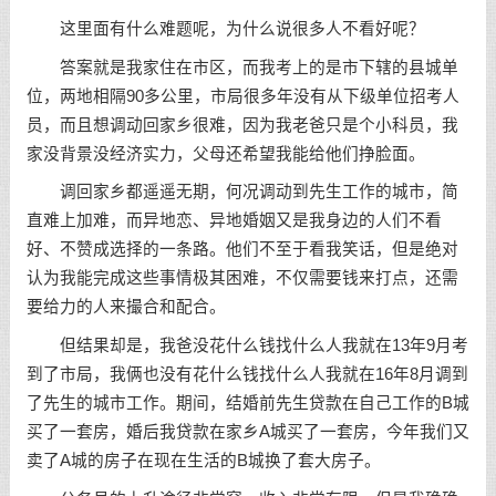
这里面有什么难题呢，为什么说很多人不看好呢？
答案就是我家住在市区，而我考上的是市下辖的县城单
位，两地相隔90多公里，市局很多年没有从下级单位招考人
员，而且想调动回家乡很难，因为我老爸只是个小科员，我
家没背景没经济实力，父母还希望我能给他们挣脸面。
调回家乡都遥遥无期，何况调动到先生工作的城市，简
直难上加难，而异地恋、异地婚姻又是我身边的人们不看
好、不赞成选择的一条路。他们不至于看我笑话，但是绝对
认为我能完成这些事情极其困难，不仅需要钱来打点，还需
要给力的人来撮合和配合。
但结果却是，我爸没花什么钱找什么人我就在13年9月考
到了市局，我俩也没有花什么钱找什么人我就在16年8月调到
了先生的城市工作。期间，结婚前先生贷款在自己工作的B城
买了一套房，婚后我贷款在家乡A城买了一套房，今年我们又
卖了A城的房子在现在生活的B城换了套大房子。