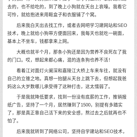
去的，也不给吃的，到了晚上小狗就在天台上哀嚎。我看它
可怜，就给抱进来用鞋盒子和衣服铺了个窝。
后来我白天出去找工作，或者去网吧
学习
建网站和SEO
技术，晚上就给小狗带方便面回来，我每天也就吃一碗面，
基本上不坐车，钱都拿来上网。
大概也就半个月，那条小狗还是因为营养不良死在了我
的门口。哎，想起来都心痛，混的连条狗也养不活！
看着江对面灯火阑深和嘉陵江大桥上车来车往，就没有
自己的立锥之地。真想一抬腿从天台上跳下去，但想起我爸
妈这么大岁数哪儿承受得了这种打击，这太懦弱了。
于是我就降低要求，找到一份没有底薪的工作，推销报
纸广告，坚持了一个月，居然赚到了1500，别提有多踏实
了，那是真正靠自己活下来的安全感，熬过去之后就再也不
怕了。
后来我就转到了网络公司，坚持自学建站和SEO技术，