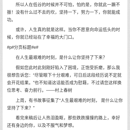
所以人在低谷的时候并不可怕，怕的是，你就此一蹶不
振！没有什么过不去的坎，坚持一下，努力一下，你就能成
功。
或许，人生真的就是这样。当你不愿意向命运低头的时
候，你就已经站在了幸福的大门口。
#p#分页标题#e#
在人生最艰难的时刻，是什么让你
坚持
了下来？
假如您此时此刻刚好陷入了困境，正饱受折磨，那么我
很想告诉您：“尽管眼下十分艰难，可日后这段经历说不定就
会开花结果。”也不知道这话能否成为慰藉，不过请您这样换
位思考、奋力前行。——
村上春树
上周，有书故事征集了“人生最艰难的时刻， 是什么让你
坚持了下来？”
看完来稿后让人热泪盈眶，那些跌跌撞撞的路上，幸好
还有身边的你，以及不服气和
梦想
。