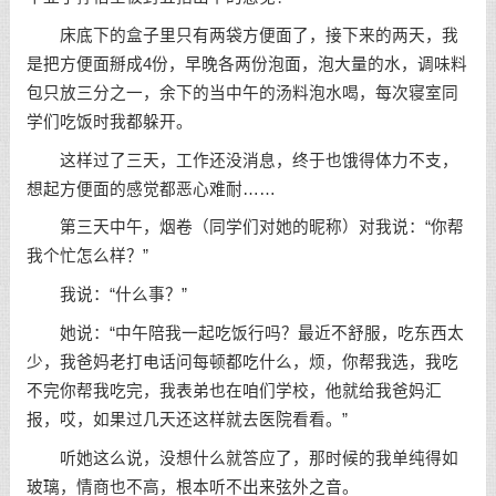
床底下的盒子里只有两袋方便面了，接下来的两天，我
是把方便面掰成4份，早晚各两份泡面，泡大量的水，调味料
包只放三分之一，余下的当中午的汤料泡水喝，每次寝室同
学们吃饭时我都躲开。
这样过了三天，工作还没消息，终于也饿得体力不支，
想起方便面的感觉都恶心难耐……
第三天中午，烟卷（同学们对她的昵称）对我说：“你帮
我个忙怎么样？”
我说：“什么事？”
她说：“中午陪我一起吃饭行吗？最近不舒服，吃东西太
少，我爸妈老打电话问每顿都吃什么，烦，你帮我选，我吃
不完你帮我吃完，我表弟也在咱们学校，他就给我爸妈汇
报，哎，如果过几天还这样就去医院看看。”
听她这么说，没想什么就答应了，那时候的我单纯得如
玻璃，情商也不高，根本听不出来弦外之音。