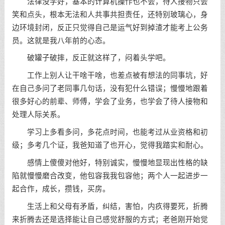
法律没学好，基本的计算机操作也不会，待人接物只会
笑和点头，根本无法和人共事共担责任，还特别玻璃心，身
边环境封闭，反正只觉得自己是运气好到掉渣才能考上公务
员。这就是我八年前的心态。
破罐子破摔，反正就这样了，闷着头学吧。
工作上别人让干啥干啥，也差点被有想法的同事坑，好
在自己多问了老同事几句话，没有犯什么错误；慢慢地跟着
很多好心的前辈、师傅，学会了业务，也学会了待人接物和
处理人际关系。
学习上多看多问，多花点时间，也能考过从业资格和初
级；多考几个证，我爸知道了也开心，觉得我踏实和耐心。
感情上傻傻对他好，特别诚实，慢慢地显现出性格的缺
陷就慢慢磨合改变，他包容我我包容他；两个人一起进步一
起合作，成长，攒钱，买房。
生活上和父母有矛盾，纠结，害怕，内疚得要死，折腾
来折腾去还是选择能让自己感觉舒服的方式；老爸刚开始觉