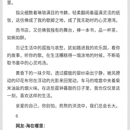
里。
指尖细数着琳琅满目的书籍，轻柔翻阅着蕴满灵活的纸
张，这仿佛成了我的歇脚之地，成了我无助时的心灵港湾。
而书店，又仿佛我独有的舞台，捧一本书，品一杯茶，
如痴如醉。
忘记生活中的孤独与哀愁，犹如踏进我的欢乐国，看你
的故事，听你的歌。在生活糟糕得一塌涂地的时候，不断吸
取书墨中的心灵鸡汤。
黄昏下的一抹夕阳，透过朦胧的窗纱染出宁静，被风撩
动的印花布帘在浮动的光影来回晃动，车马的喧嚣中夹着柴
米油盐的烟火味。在这些晨钟暮鼓的日子里，我也仅仅是这
一刻，喜欢这样的生活。
亲爱的自己，你别怕，煎熬的洪流中，我们总会长大。
6
网友-海在哪里：