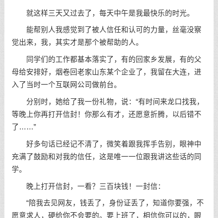
就这样三天又过去了，每天中午是我最快乐的时光。
能帮别人我感觉到了被人信任和认可的力量，丝毫没察
觉出来，我，其实才是那个被帮助的人。
同学们的工作都基本落实了，有的回家乡发展，有的父
母给安排好，烟卷回老家山东某个企业了，我留在大连，进
入了当时一个互联网公司做前台。
分别时，她给了我一份礼物，说：“有时间来龙口找我，
等晚上你再打开信封！你那么有才，还愿意折腾，以后错不
了……”
好多句话已经记不清了，微笑着跟我挥手告别，眼神中
充满了
鼓励
和对我的信任，这是唯一一位跟我讲这些话的同
学。
晚上打开信封，一看？三百块钱！一封信：
“陪我去见网友，钱丢了，身份证丢了，知道你要强，不
愿意求人，硬给你不会要的。要上班了，相信你可以的，眼