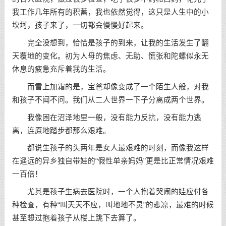
我工作几年所有的积蓄，我也依然觉得，这只是人生中的小
坎坷，孩子来了，一切都会慢慢好起来。
完全没想到，恰恰是孩子的到来，让我的生活发生了翻
天覆地的变化。初为人母的焦虑、无助、慌张和陀螺似永无
休息的疲惫充斥着我的生活。
而雪上加霜的是，宝爸却像变成了一个陌生人般，对我
和孩子不闻不问。我们从二人世界一下子分离成两个世界。
我像困在沼泽地里一般，没有能力反抗，没有能力逃
离，连原地踏步都那么艰难。
都说生孩子的头两年是女人最艰难的时刻，而像我这样
在遥远的异乡独自带娃的“假性单亲妈妈”更是比正常情况艰难
一百倍！
尤其是孩子生病去医院时，一个人抱着哭闹的娃应付各
种检查，有种“叫天天不应，叫地地不灵”的悲凉，最难的时候
甚至想过抱着孩子从楼上跳下去算了。