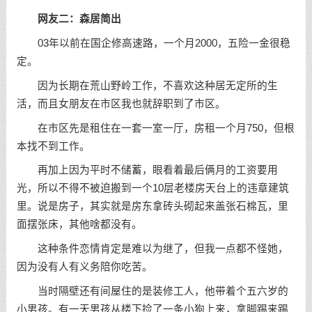
网友二：森居简出
03年以前在国企修高速路，一个月2000，五险一金很稳
定。
因为长期在荒山野岭工作，不喜欢这种居无定所的生
活，而且女朋友在市区我也就辞职到了市区。
在市区先是租住在一套一室一厅，房租一个月750，但根
本找不到工作。
再加上因为平时不储蓄，眼看着最后俩月的工资要用
光，所以不得不被迫搬到一个10层老楼房天台上的违章建筑
里。说是房子，其实就是房东拿砖头砌起来盖张石棉瓦，里
面摆张床，其他啥都没有。
这种条件恋情肯定是难以为继了，但我一点都不怪她，
因为没有人有义务陪你吃苦。
当时隔壁还有间屋住的是装修工人，他带着个五六岁的
小男孩。有一天男孩从楼下捡了一条小狗上来，拿脚踢来踢