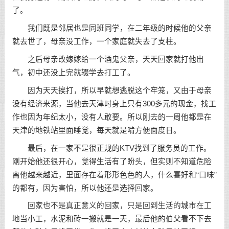
了。
我们既是邻居也是同班同学，在二年级的时候他的父亲
就去世了，母亲没工作，一个家庭就失去了支柱。
之后母亲改嫁嫁给一个酒鬼父亲，天天回家就打他出
气，初中还没上完就辍学去打工了。
因为天天挨打，所以早就想逃脱这个牢笼，又由于母亲
没有经济来源，当他去天津时身上只有300多元的现金，找工
作也因为年纪太小，没有人敢要。所以刚去的一周他都是在
天津的地铁站里面睡觉，每天就是啃方便面度日。
最后，在一家不是很正规的KTV找到了服务员的工作。
刚开始他还很开心，觉得生活有了盼头，但实则不知道危险
离他越来越近，里面存在着形形色色的人，什么喜好和“口味”
的都有，因为害怕，所以他还是选择回家。
回家也不是真正意义的回家，只是回到生活的城市在工
地当小工，水泥和砖一搬就是一天，最后他的伯父看不下去