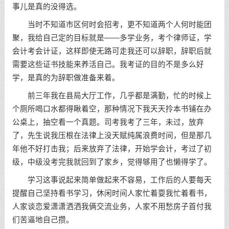
事儿是真的没得选。
当时不知道市区何时会招考，更不知道两个人何时能团
聚，我给自己定的目标就是——多学业务，考个律师证，学
会计考会计证，这样即使无路可走我还可以辞职，辞职后就
需要这些证书技能来养活自己。我考证的目的不是多么好
学，是真的为辞职做准备来着。
前三年我在县局大厅工作，几乎都是满勤，忙的时候上
个厕所喝口水都得瞅着空，那种情况下我天天拎本书铺在办
公桌上，抽空看一个真题。司考我考了三年，未过，放弃
了，先生说我压根在法律上没天赋纯属浪费时间，但是那几
年他不好打击我；后来放弃了法律，开始学会计，考过了初
级，中级没考完我就回到了家乡，觉得够用了也懒得学了。
学习这事说起来简单做起来不容易，工作后的人要每天
提醒自己
坚持
看书学习，休闲时间人家忙着耍我忙着看书，
人家谈恋爱潇潇洒洒我俩交流业务，人家不用愁房子首付我
们苦逼地自己攒。