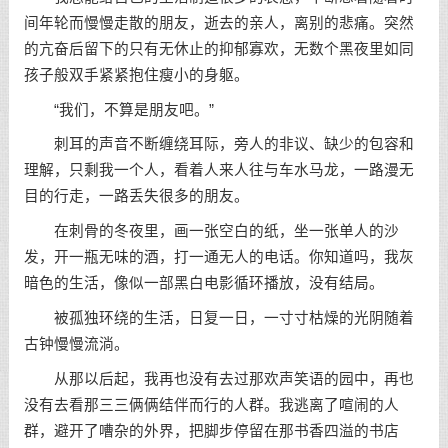
间年轮而慢慢走散的朋友，逝去的亲人，离别的悲痛。突然
的亢奋后留下的只有无休止的抑郁寡欢，无数个黑夜里如同
孩子般双手紧紧抱住瘦小的身躯。
“我们，不算是朋友吧。”
刺耳的声音不断缠绕耳际，旁人的非议、缺少的包容和
理解，只剩我一个人，看着人来人往与车水马龙，一路漫无
目的行走，一路丢失很多的朋友。
在刺骨的冬夜里，画一张空白的纸，坐一张单人的沙
发，开一瓶无味的酒，打一通无人的电话。你知道吗，我灰
暗色的生活，像似一部黑白电影循环播放，没有结局。
被孤独环绕的生活，日复一日，一寸寸枯燥的光阴随着
古钟慢慢流淌。
从那以后起，我再也没有去过那欢声笑语的园中，再也
没有去看那三三俩俩结伴而行的人群。我逃离了喧闹的人
群，避开了嘈杂的外界，把脚步停留在那书香四溢的书店