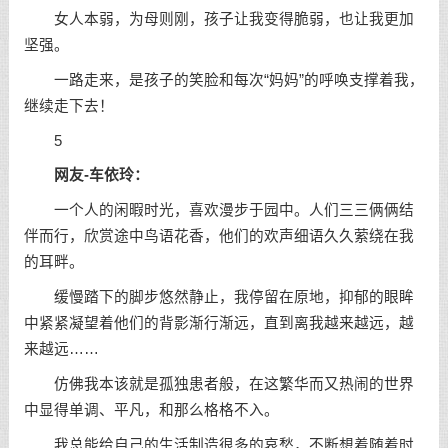
女人本弱，为母则刚，孩子让我变得脆弱，也让我更加
坚强
。
一路走来，是孩子的笑脸和每次“妈妈”的呼唤支撑着我，
继续走下去！
5
网友-车依玲：
一个人的闲暇时光，喜欢漫步于园中。人们三三俩俩结
伴而行，欣赏途中鸟语花香，他们的欢声细语久久萦绕在我
的耳畔。
缓慢踏下的脚步悠然静止，我停留在原地，抑郁的眼眸
中紧紧凝望着他们的背影渐行渐远，直到离我越来越远，越
来越远……
仿佛我本该就是孤独患者般，在这繁华而又热闹的世界
中显得单调、平凡，和那么格格不入。
我总能给自己的生活制造很多的哀愁，不断想着随着时