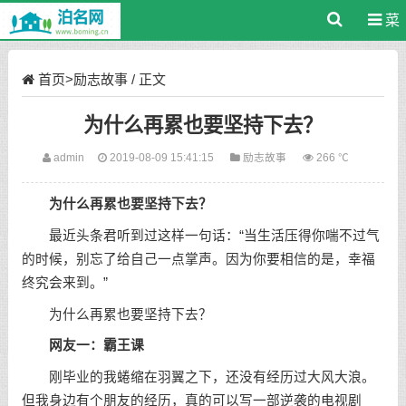
菜
单
首页
>
励志故事
/ 正文
为什么再累也要坚持下去？
admin
2019-08-09 15:41:15
励志故事
266 ℃
为什么再累也要
坚持
下去？
最近头条君听到过这样
一句话
：“当生活压得你喘不过气
的时候，别忘了给自己一点掌声。因为你要相信的是，幸福
终究会来到。”
为什么再累也要坚持下去？
网友一：霸王课
刚毕业的我蜷缩在羽翼之下，还没有经历过大风大浪。
但我身边有个朋友的经历，真的可以写一部逆袭的电视剧