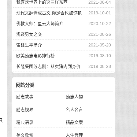
我喜欢世界上的这三样东西
2021-08-04
现代文翻译成古文,你是否也被惊艳
2019-10-01
到了
佛教大师：星云大师简介
2020-10-22
浅谈男女之交
2021-08-26
工
雷锋生平简介
2021-05-20
欧美励志电影排行榜
2019-08-10
长隆集团苏志刚：从卖猪肉到身价
2019-08-28
130亿，他的秘诀是？
网站分类
认
励志故事
励志人物
励志视界
名人名言
只
精典语录
精品文案
美文欣赏
人生哲理