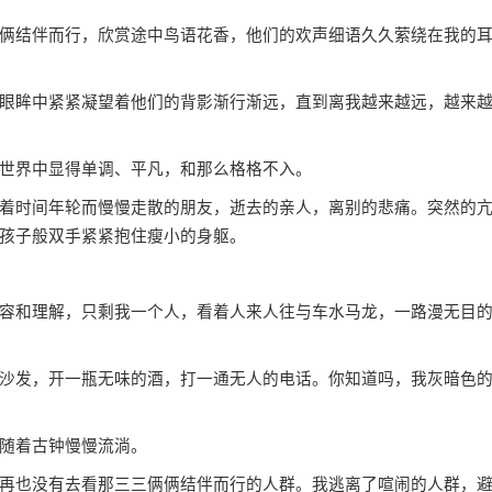
结伴而行，欣赏途中鸟语花香，他们的欢声细语久久萦绕在我的
眸中紧紧凝望着他们的背影渐行渐远，直到离我越来越远，越来
世界中显得单调、平凡，和那么格格不入。
时间年轮而慢慢走散的朋友，逝去的亲人，离别的悲痛。突然的
孩子般双手紧紧抱住瘦小的身躯。
和理解，只剩我一个人，看着人来人往与车水马龙，一路漫无目
发，开一瓶无味的酒，打一通无人的电话。你知道吗，我灰暗色
随着古钟慢慢流淌。
也没有去看那三三俩俩结伴而行的人群。我逃离了喧闹的人群，