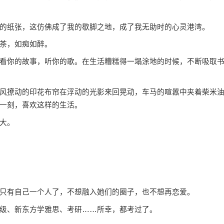
纸张，这仿佛成了我的歇脚之地，成了我无助时的心灵港湾。
茶，如痴如醉。
你的故事，听你的歌。在生活糟糕得一塌涂地的时候，不断吸取
撩动的印花布帘在浮动的光影来回晃动，车马的喧嚣中夹着柴米
一刻，喜欢这样的生活。
大。
有自己一个人了，不想融入她们的圈子，也不想再恋爱。
级、新东方学雅思、考研……所幸，都考过了。