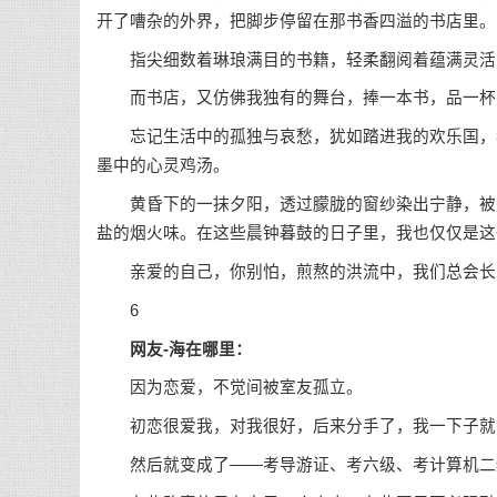
开了嘈杂的外界，把脚步停留在那书香四溢的书店里。
指尖细数着琳琅满目的书籍，轻柔翻阅着蕴满灵活的
而书店，又仿佛我独有的舞台，捧一本书，品一杯
忘记生活中的孤独与哀愁，犹如踏进我的欢乐国，看
墨中的心灵鸡汤。
黄昏下的一抹夕阳，透过朦胧的窗纱染出宁静，被风
盐的烟火味。在这些晨钟暮鼓的日子里，我也仅仅是这
亲爱的自己，你别怕，煎熬的洪流中，我们总会长
6
网友-海在哪里：
因为恋爱，不觉间被室友孤立。
初恋很爱我，对我很好，后来分手了，我一下子就只
然后就变成了——考导游证、考六级、考计算机二