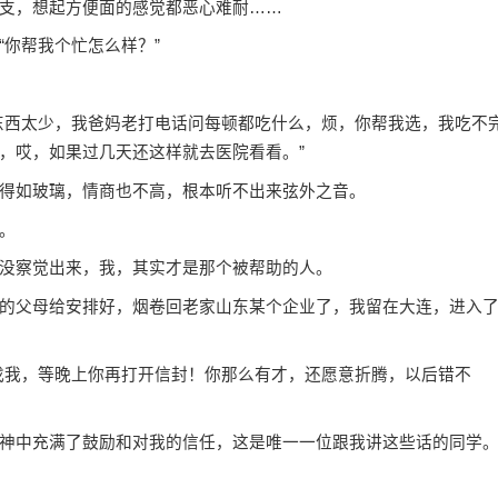
支，想起方便面的感觉都恶心难耐……
你帮我个忙怎么样？”
西太少，我爸妈老打电话问每顿都吃什么，烦，你帮我选，我吃不
，哎，如果过几天还这样就去医院看看。”
如玻璃，情商也不高，根本听不出来弦外之音。
。
没察觉出来，我，其实才是那个被帮助的人。
父母给安排好，烟卷回老家山东某个企业了，我留在大连，进入
我，等晚上你再打开信封！你那么有才，还愿意折腾，以后错不
神中充满了
鼓励
和对我的信任，这是唯一一位跟我讲这些话的同学