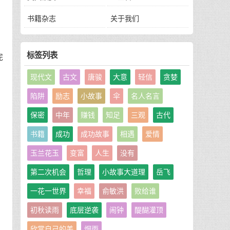
书籍杂志
关于我们
标签列表
完
现代文
古文
唐骏
大意
轻信
贪婪
陷阱
励志
小故事
伞
名人名言
保密
中年
赚钱
知足
三观
古代
书籍
成功
成功故事
相遇
爱情
了
玉兰花玉
变富
人生
没有
第二次机会
哲理
小故事大道理
岳飞
一花一世界
幸福
俞敏洪
败给谁
。
初秋读雨
底层逆袭
闹钟
醍醐灌顶
欣赏自己的美
烟雨