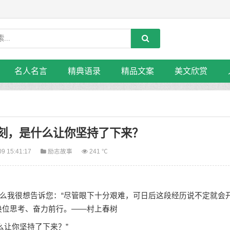
名人名言
精典语录
精品文案
美文欣赏
刻，是什么让你坚持了下来？
09 15:41:17
励志故事
241 ℃
我很想告诉您：“尽管眼下十分艰难，可日后这段经历说不定就会
换位思考、奋力前行。——
村上春树
让你坚持了下来？”