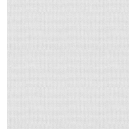
耳
越
亢
的
的
避