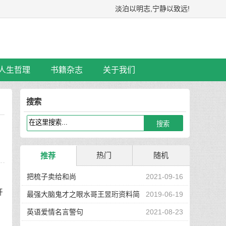
淡泊以明志,宁静以致远!
人生哲理
书籍杂志
关于我们
搜索
热门
随机
推荐
把梳子卖给和尚
2021-09-16
开
最强大脑鬼才之眼水哥王昱珩资料简
2019-06-19
介
英语爱情名言警句
2021-08-23