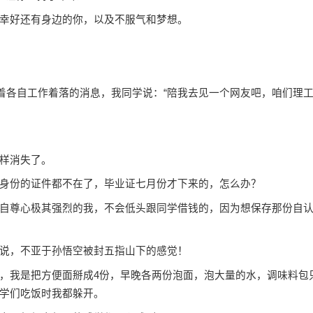
幸好还有身边的你，以及不服气和
梦想
。
着各自工作着落的消息，我同学说：“陪我去见一个网友吧，咱们理
样消失了。
份的证件都不在了，毕业证七月份才下来的，怎么办？
尊心极其强烈的我，不会低头跟同学借钱的，因为想保存那份自
说，不亚于孙悟空被封五指山下的感觉！
我是把方便面掰成4份，早晚各两份泡面，泡大量的水，调味料包
学们吃饭时我都躲开。