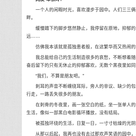
一个人的闲暇时光，喜欢漫步于园中。人们三三俩俩
畔。
缓慢踏下的脚步悠然静止，我停留在原地，抑郁的眼
远……
仿佛我本该就是孤独患者般，在这繁华而又热闹的
我总能给自己的生活制造很多的哀愁，不断想着随着
奋后留下的只有无休止的抑郁寡欢，无数个黑夜里如同
“我们，不算是朋友吧。”
刺耳的声音不断缠绕耳际，旁人的非议、缺少的包容
行走，一路丢失很多的朋友。
在刺骨的冬夜里，画一张空白的纸，坐一张单人的沙
生活，像似一部黑白电影循环播放，没有结局。
被孤独环绕的生活，日复一日，一寸寸枯燥的光阴
从那以后起，我再也没有去过那欢声笑语的园中，再