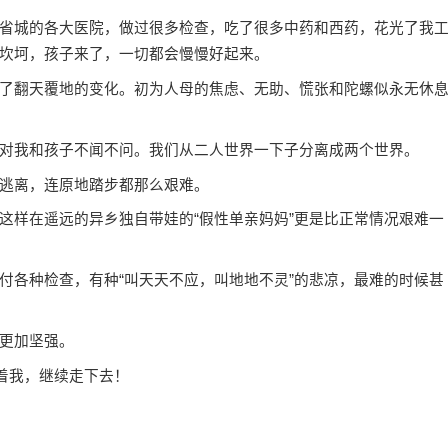
城的各大医院，做过很多检查，吃了很多中药和西药，花光了我
坎坷，孩子来了，一切都会慢慢好起来。
翻天覆地的变化。初为人母的焦虑、无助、慌张和陀螺似永无休
我和孩子不闻不问。我们从二人世界一下子分离成两个世界。
逃离，连原地踏步都那么艰难。
样在遥远的异乡独自带娃的“假性单亲妈妈”更是比正常情况艰难一
各种检查，有种“叫天天不应，叫地地不灵”的悲凉，最难的时候甚
更加
坚强
。
着我，继续走下去！