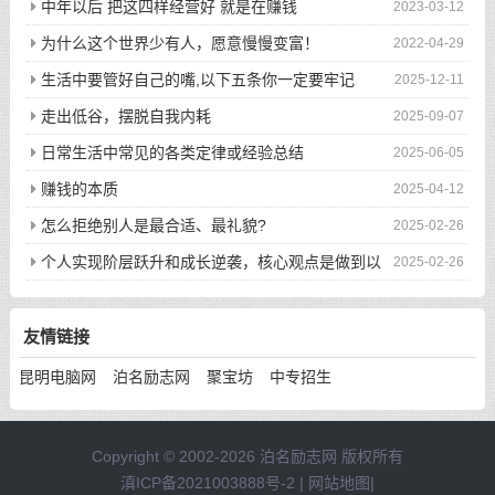
次的回眸才换来今生的相遇
中年以后 把这四样经营好 就是在赚钱
2023-03-12
为什么这个世界少有人，愿意慢慢变富！
2022-04-29
生活中要管好自己的嘴,以下五条你一定要牢记
2025-12-11
走出低谷，摆脱自我内耗
2025-09-07
日常生活中常见的各类定律或经验总结
2025-06-05
赚钱的本质
2025-04-12
怎么拒绝别人是最合适、最礼貌?
2025-02-26
个人实现阶层跃升和成长逆袭，核心观点是做到以
2025-02-26
下八件事
友情链接
昆明电脑网
泊名励志网
聚宝坊
中专招生
Copyright © 2002-2026 泊名励志网 版权所有
滇ICP备2021003888号-2
|
网站地图
|