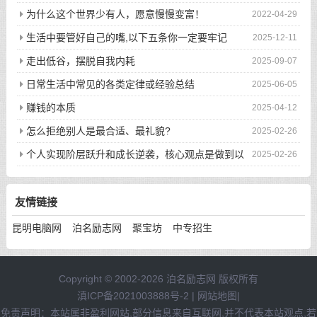
为什么这个世界少有人，愿意慢慢变富！
2022-04-29
生活中要管好自己的嘴,以下五条你一定要牢记
2025-12-11
走出低谷，摆脱自我内耗
2025-09-07
日常生活中常见的各类定律或经验总结
2025-06-05
赚钱的本质
2025-04-12
怎么拒绝别人是最合适、最礼貌?
2025-02-26
个人实现阶层跃升和成长逆袭，核心观点是做到以
2025-02-26
下八件事
友情链接
昆明电脑网
泊名励志网
聚宝坊
中专招生
Copyright © 2002-2026 泊名励志网 版权所有
滇ICP备2021003888号-2
|
网站地图
|
免责声明：本站属非盈利网站,部分信息来自互联网,并不代表本站观点,若