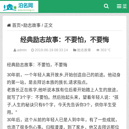
菜
单
首页
>
励志故事
/ 正文
经典励志故事：不要怕，不要悔
admin
2019-06-19 08:33:14
励志故事
303 ℃
经典励志故事：不要怕，不要悔
30年前，一个年轻人离开故乡,开始创造自己的前途。他动身
的第一站，是去拜访本族的族长,请求指点。
老族长正在练字,他听说本族有位后辈开始踏上人生的旅途，
就写了3个字：不要怕。然后抬起头来，望着年轻人说：“孩
子,人生的秘诀只有6个字，今天先告诉你3个，供你半生受
用。”
30年后，这个从前的年轻人已是人到中年，有了一些成就，
也添了很多伤心事。归程漫漫，到了家乡，他又去拜访那位