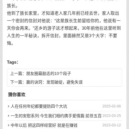
族长。
他到了族长家里，才知道老人家几年前已经去世，家人取出
一个密封的信封对他说：“这是族长生前留给你的，他说有一
天你会再来。”还乡的游子这才想起来，30年前他在这里听到
人生的一半秘诀，拆开信封，里面赫然又是3个大字：不要
悔。
Tags：
上一篇：
朋友圈最励志的10个段子
下一篇：
赢的诀窍：发现破绽，避免失误
猜你喜欢
人在任何年纪都要提防四个大坑
2025-02-06
一生的安慰系列:今生我们相约携手爱情篇:前世五百
2023-03-25
次的回眸才换来今生的相遇
中年以后 把这四样经营好 就是在赚钱
2023-03-12