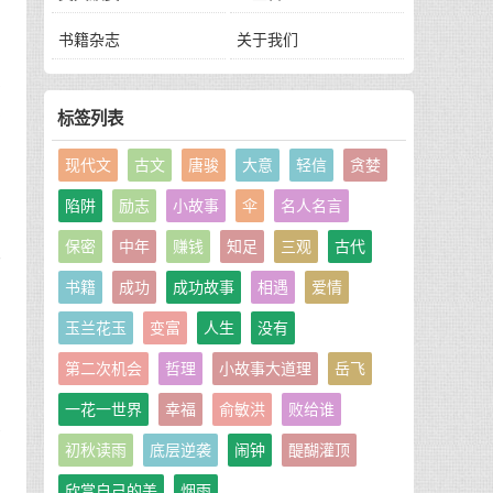
书籍杂志
关于我们
朵
友
标签列表
现代文
古文
唐骏
大意
轻信
贪婪
陷阱
励志
小故事
伞
名人名言
朋
保密
中年
赚钱
知足
三观
古代
能
书籍
成功
成功故事
相遇
爱情
玉兰花玉
变富
人生
没有
第二次机会
哲理
小故事大道理
岳飞
一花一世界
幸福
俞敏洪
败给谁
以
初秋读雨
底层逆袭
闹钟
醍醐灌顶
力
它
欣赏自己的美
烟雨