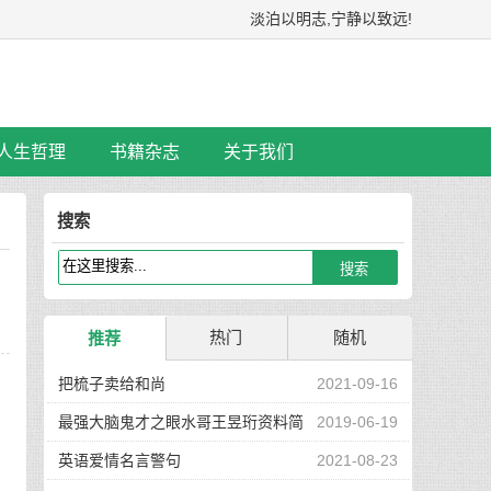
淡泊以明志,宁静以致远!
人生哲理
书籍杂志
关于我们
搜索
热门
随机
推荐
把梳子卖给和尚
2021-09-16
最强大脑鬼才之眼水哥王昱珩资料简
2019-06-19
常
介
英语爱情名言警句
2021-08-23
己