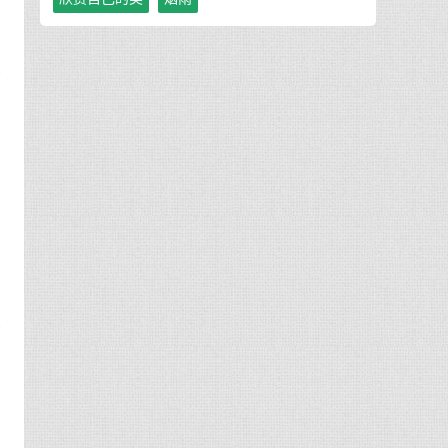
认
不
繁
个
年