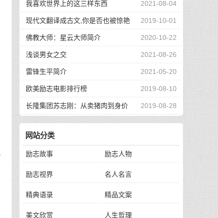
那
我喜欢世界上的这三样东西
2021-08-04
爱
现代文翻译成古文,你是否也被惊艳
2019-10-01
，
到了
佛教大师：星云大师简介
2020-10-22
浅谈男女之交
2021-08-26
雷锋生平简介
2021-05-20
欧美励志电影排行榜
2019-08-10
放
短
长隆集团苏志刚：从卖猪肉到身价
2019-08-28
130亿，他的秘诀是？
网站分类
攀
机
励志故事
励志人物
励志视界
名人名言
焕
精典语录
精品文案
美文欣赏
人生哲理