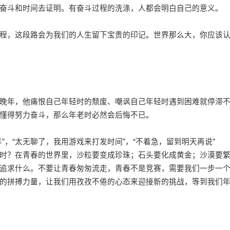
奋斗和时间去证明。有奋斗过程的洗涤，人都会明白自己的意义。
，这段路会为我们的人生留下宝贵的印记。世界那么大，你应该
年，他痛恨自己年轻时的颓废、嘲讽自己年轻时遇到困难就停滞
懂得努力奋斗，那么年老时必然会后悔不已。
，“太无聊了，我用游戏来打发时间”，“不着急，留到明天再说”
时？在青春的世界里，沙粒要变成珍珠；石头要化成黄金；沙漠要
追求什么。不要让青春匆匆流走，青春不是竞赛，需要我们一步一
的拼搏力量，让我们用孜孜不倦的心态来迎接新的挑战，等到我们