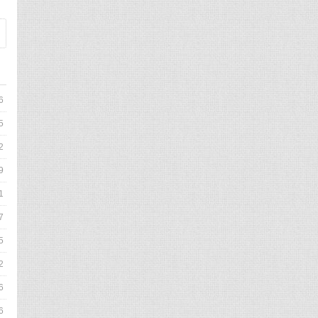
6
5
2
9
1
7
5
2
6
6