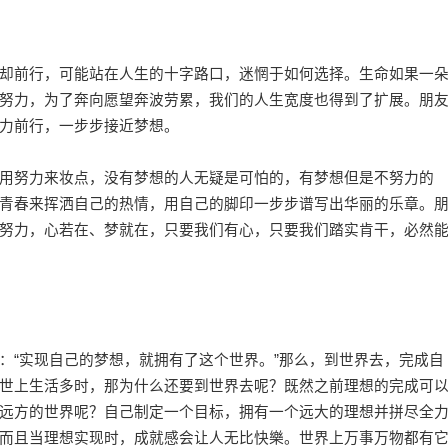
前行，可能站在人生的十字路口，迷惘于如何选择。生命如果一
努力，为了奔向愿望奔波劳累，我们的人生宽度也得到了扩展。朋
力前行，一步步接近梦想。
努力来妆点，没有梦想的人无疑是可怕的，有梦想但是不努力的
青春来挥洒自己的热情，用自己的脚印一步步谱写出华丽的乐章。
努力，心若在、梦就在，只要我们有心，只要我们踏实肯干，必然
“实现自己的梦想，就拥有了这个世界。”那么，到世界去，完成自
世上生活多时，那为什么还要到世界去呢？既然之前理想的完成可
远方的世界呢？自己制定一个目标，拥有一个远大的理想并拼尽全
而且当理想实现时，成就感会让人无比快樂。世界上万事万物都有