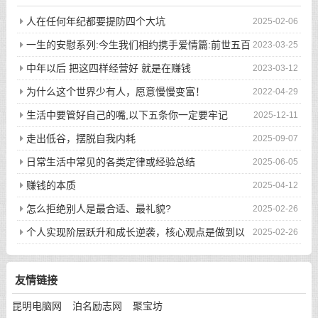
人在任何年纪都要提防四个大坑
2025-02-06
一生的安慰系列:今生我们相约携手爱情篇:前世五百
2023-03-25
次的回眸才换来今生的相遇
中年以后 把这四样经营好 就是在赚钱
2023-03-12
为什么这个世界少有人，愿意慢慢变富！
2022-04-29
生活中要管好自己的嘴,以下五条你一定要牢记
2025-12-11
走出低谷，摆脱自我内耗
2025-09-07
日常生活中常见的各类定律或经验总结
2025-06-05
赚钱的本质
2025-04-12
怎么拒绝别人是最合适、最礼貌?
2025-02-26
个人实现阶层跃升和成长逆袭，核心观点是做到以
2025-02-26
下八件事
友情链接
昆明电脑网
泊名励志网
聚宝坊