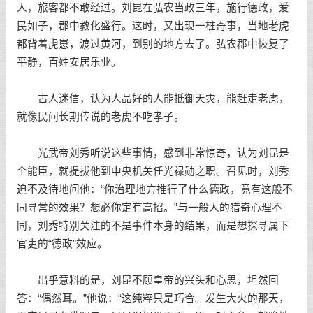
人，旅客都不敢经过。刘昆在弘农当政三年，施行德政，爱
民如子，郡中教化盛行。这时，又出现一桩奇事，当地老虎
都背着虎崽，渡过黄河，到别的地方去了。弘农郡中恢复了
平静，百姓安居乐业。
古人迷信，认为人品好的人能抵御天灾，能赶走老虎，
就像民间长期传说的老虎不吃孝子。
光武帝刘秀听说这些事情，感到非常惊奇，认为刘昆是
个能臣，就提拔他到中央机关任光禄勋之职。召见时，刘秀
迫不及待地问他：“你治理地方推行了什么德政，竟有这般不
同寻常的效果？想必你定有高招。”与一般人的猎奇心理不
同，刘秀特别关注的不是事件本身的结果，而是想探寻属下
官吏的“德政”效应。
出乎意料的是，刘昆不顾皇帝的兴头和心思，坦然回
答：“偶然耳。”他说：“这纯粹只是巧合。发生大火的那天，