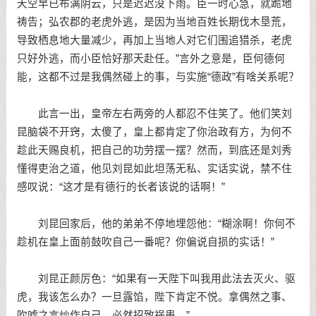
天空早已布满阴云，只是迟迟没下雨。臣一时心急，就跪地
祷告；弘农郡的老虎外逃，是因为当地百姓长期伐木垦荒，
导致栖息地大量减少，再加上当地人对它们围追猎杀，老虎
只好外逃，而小臣恰好那天赴任。”言外之意是，臣何德何
能，这都不过是我偶然碰上的事，与实施“德政”有啥关系呢？
此言一出，皇帝左右两旁的人都忍不住笑了。他们笑刘
昆脑袋不开窍，太傻了，皇上都肯定了你治政有方，为何不
趁此天赐良机，把自己的功劳摆一摆？然而，到底还是刘秀
懂得吏治之道，他见刘昆如此坦荡无私、实话实说，禁不住
感叹说：“这才是有德行的长者该说的话啊！”
刘昆回家后，他的弟弟不停地埋怨他：“糊涂啊！你何不
趁机在皇上面前鼓吹自己一番呢？你偏说自损的实话！”
刘昆正颜厉色：“如果有一天陛下叫我用此法去灭火、驱
虎，我该怎么办？一旦露馅，陛下肯定不悦。拿偶然之事、
吹嘘之言炒作自己，必然招致祸患。”