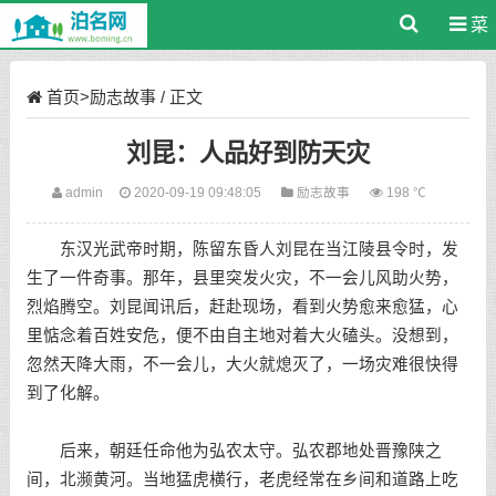
菜
单
首页
>
励志故事
/ 正文
刘昆：人品好到防天灾
admin
2020-09-19 09:48:05
励志故事
198 ℃
东汉光武帝时期，陈留东昏人刘昆在当江陵县令时，发
生了一件奇事。那年，县里突发火灾，不一会儿风助火势，
烈焰腾空。刘昆闻讯后，赶赴现场，看到火势愈来愈猛，心
里惦念着百姓安危，便不由自主地对着大火磕头。没想到，
忽然天降大雨，不一会儿，大火就熄灭了，一场灾难很快得
到了化解。
后来，朝廷任命他为弘农太守。弘农郡地处晋豫陕之
间，北濒黄河。当地猛虎横行，老虎经常在乡间和道路上吃